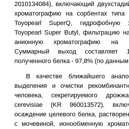
2010134084), включающий двухстад
хроматографию на сорбентах типа 
Toyopearl SuperQ, гидрофобную 
Toyopearl Super Butyl, фильтрацию 
анионную хроматографию на To
Суммарный выход составляет 1
полученного белка - 97,8% (по данны
В качестве ближайшего анало
выделения и очистки рекомбинантн
человека, секретируемого дрожж
cerevisiae (KR 960013572), вкл
осаждение целевого белка, растворе
с мочевиной, ионообменную хрома