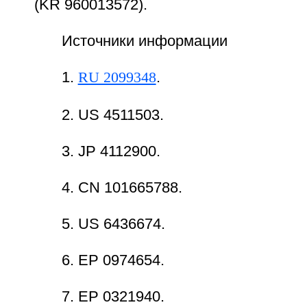
(KR 960013572).
Источники информации
1.
RU 2099348
.
2. US 4511503.
3. JP 4112900.
4. CN 101665788.
5. US 6436674.
6. ЕР 0974654.
7. ЕР 0321940.