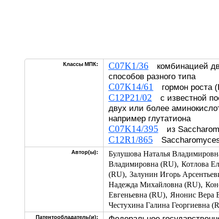
C07K1/36
Классы МПК:
комбинацией дв
способов разного типа
C07K14/61
гормон роста (Г
C12P21/02
с известной по
двух или более аминокислот
например глутатиона
C07K14/395
из Saccharom
C12R1/865
Saccharomyces 
Автор(ы):
Булушова Наталья Владимировн
,
Владимировна (RU)
Котлова Е
,
(RU)
Залунин Игорь Арсентьев
,
Надежда Михайловна (RU)
Кон
,
Евгеньевна (RU)
Янонис Вера 
Честухина Галина Георгиевна (
Федеральное государственн
Патентообладатель(и):