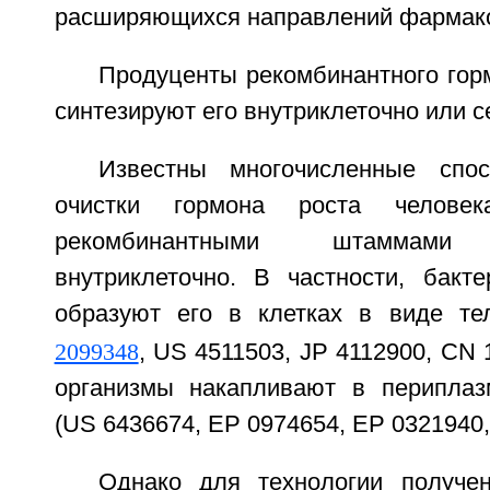
расширяющихся направлений фармако
Продуценты рекомбинантного гор
синтезируют его внутриклеточно или с
Известны многочисленные спо
очистки гормона роста человека
рекомбинантными штаммами м
внутриклеточно. В частности, бактер
образуют его в клетках в виде те
2099348
, US 4511503, JP 4112900, CN 
организмы накапливают в периплаз
(US 6436674, EP 0974654, EP 0321940
Однако для технологии получе