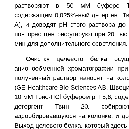
растворяют в 50 мМ буфере Тр
содержащем 0,025%-ный детергент Тв
A), и доводят pH этого раствора до 
повторно центрифугируют при 20 тыс.
мин для дополнительного осветления.
Очистку целевого белка осущ
анионообменной хроматографии при
полученный раствор наносят на кол
(GE Healthcare Bio-Sciences AB, Швец
10 мМ Трис-HCl буфером pH 5,6, сод
детергент Твин 20, собира
адсорбировавшуюся на колонке, и дов
Выход целевого белка, который здесь