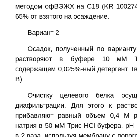
методом офВЭЖХ на С18 (KR 1002741
65% от взятого на осаждение.
Вариант 2
Осадок, полученный по варианту
растворяют в буфере 10 мМ Тр
содержащем 0,025%-ный детергент Тв
B).
Очистку целевого белка осущ
диафильтрации. Для этого к раств
прибавляют равный объем 0,4 М ра
натрия в 50 мМ Трис-HCl буфера, pH 
в 2 раза, используя мембрану с порог