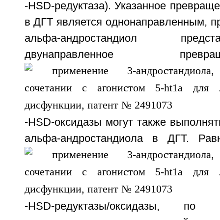
-HSD-редуктаза). Указанное превраще
в ДГТ является однонаправленным, п
альфа-андростандиол пред
двунаправленное пре
-HSD-оксидазы могут также выполнят
альфа-андростандиола в ДГТ. Рав
-HSD-редуктазы/оксидазы, по 