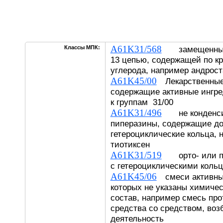
A61K31/568
Классы МПК:
замещенные в
13 цепью, содержащей по к
углерода, например андрост
A61K45/00
Лекарственные
содержащие активные ингре
к группам 31/00
A61K31/496
не конденси
пиперазины, содержащие д
гетероциклические кольца,
тиотиксен
A61K31/519
орто- или пе
с гетероциклическими коль
A61K45/06
смеси активных
которых не указаны химичес
состав, например смесь пр
средства со средством, в
деятельность