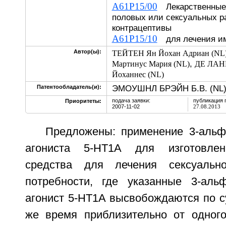
A61P15/00
Лекарственные 
половых или сексуальных р
контрацептивы
A61P15/10
для лечения и
Автор(ы):
ТЕЙТЕН Ян Йохан Адриан (NL
,
Мартинус Мария (NL)
ДЕ ЛАНГ
Йоханнес (NL)
ЭМОУШНЛ БРЭЙН Б.В. (NL
Патентообладатель(и):
подача заявки:
публикация 
Приоритеты:
2007-11-02
27.08.2013
Предложены: применение 3-альф
агониста 5-НТ1А для изготовлен
средства для лечения сексуальн
потребности, где указанные 3-аль
агонист 5-НТ1А высвобождаются по с
же время приблизительно от одног