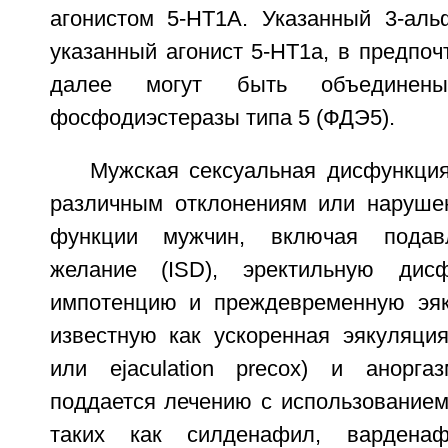
агонистом 5-НТ1А. Указанный 3-аль
указанный агонист 5-НТ1а, в предпоч
далее могут быть объединен
фосфодиэстеразы типа 5 (ФДЭ5).
Мужская сексуальная дисфункция
различным отклонениям или наруше
функции мужчин, включая подавл
желание (ISD), эректильную дис
импотенцию и преждевременную эяк
известную как ускоренная эякуляция
или ejaculation precox) и анорг
поддается лечению с использованием
таких как силденафил, вардена