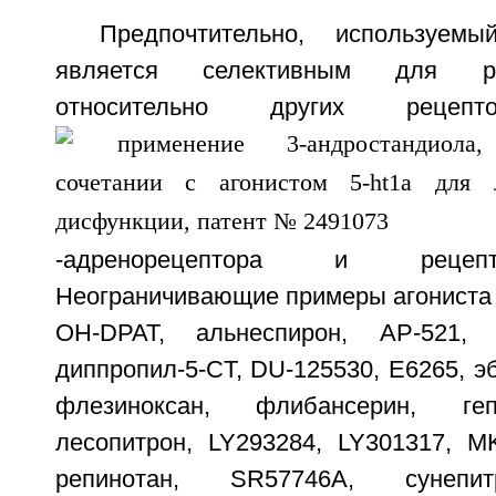
Предпочтительно, используем
является селективным для р
относительно других реце
-адренорецептора и рецеп
Неограничивающие примеры агониста 
OH-DPAT, альнеспирон, AP-521, 
диппропил-5-CT, DU-125530, E6265, эб
флезиноксан, флибансерин, геп
лесопитрон, LY293284, LY301317, MK
репинотан, SR57746A, сунепит