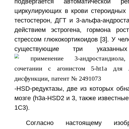
подвергается автоматической р
циркулирующих в крови стероидных г
тестостерон, ДГТ и 3-альфа-андрост
действием эстрогена, гормона рос
стрессом глюкокортикоидов [3]. У че
существующие три указанн
-HSD-редуктазы, две из которых обн
мозге (h3a-HSD2 и 3, также известны
1C3).
Согласно настоящему изобр