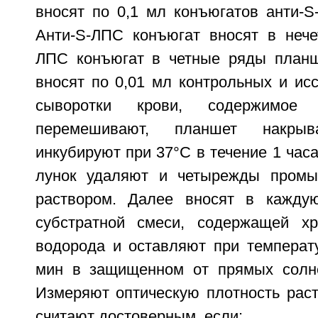
вносят по 0,1 мл конъюгатов анти-S
Анти-S-ЛПС конъюгат вносят в нече
ЛПС конъюгат в четные ряды планш
вносят по 0,01 мл контрольных и ис
сыворотки крови, содержимое 
перемешивают, планшет накр
инкубируют при 37°С в течение 1 час
лунок удаляют и четырежды пром
раствором. Далее вносят в кажду
субстратной смеси, содержащей хр
водорода и оставляют при температу
мин в защищенном от прямых солне
Измеряют оптическую плотность раст
считают достоверным, если: