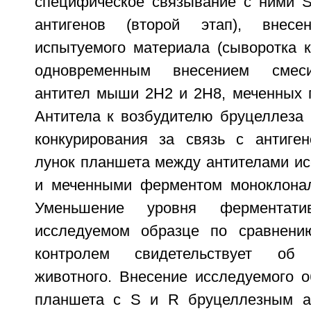
специфическое связывание с ними 
антигенов (второй этап), внес
испытуемого материала (сыворотка к
одновременным внесением смес
антител мыши 2Н2 и 2Н8, меченных п
Антитела к возбудителю бруцеллеза 
конкурирования за связь с антиге
лунок планшета между антителами ис
и меченными ферментом моноклонал
Уменьшение уровня ферментати
исследуемом образце по сравнени
контролем свидетельствует об 
животного. Внесение исследуемого о
планшета с S и R бруцеллезным ан