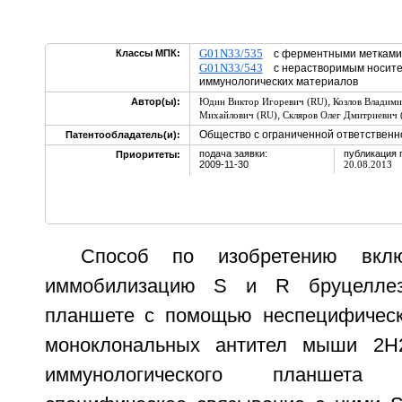
G01N33/535
Классы МПК:
с ферментными метками
G01N33/543
с нерастворимым носите
иммунологических материалов
,
Автор(ы):
Юдин Виктор Игоревич (RU)
Козлов Владими
,
Михайлович (RU)
Скляров Олег Дмитриевич 
Общество с ограниченной ответственн
Патентообладатель(и):
подача заявки:
публикация 
Приоритеты:
2009-11-30
20.08.2013
Способ по изобретению вклю
иммобилизацию S и R бруцеллез
планшете с помощью неспецифическ
моноклональных антител мыши 2Н
иммунологического планшета