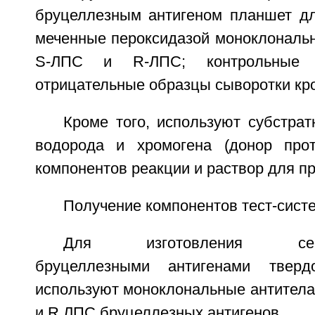
бруцеллезным антигеном планшет дл
меченные пероксидазой моноклональн
S-ЛПС и R-ЛПС; контрольные 
отрицательные образцы сыворотки кро
Кроме того, используют субстра
водорода и хромогена (донор прот
компонентов реакции и раствор для п
Получение компонентов тест-сист
Для изготовления сенсиб
бруцеллезными антигенами тверд
используют моноклональные антитела
и R ЛПС бруцеллезных антигенов.