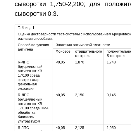
сыворотки 1,750-2,200; для положит
сыворотки 0,3.
Таблица 1.
Оценка достоверности тест-системы с использованием бруцеллезн
разными способами.
Способ получения
Значения оптической плотности
антигена
Фоновое
отрицательного
положительно
контроля
S контроля
R-ЛПС
<0,05
1,870
1,748
бруцеллезный
антиген шт KB
17/100 среда
эритрит агар
фенольная
эксракция
R-ЛПС
<0,05
2,150
0,145
бруцеллезный
антиген шт KB
17/100 среда ПМА
обработка
биомассы
ультразвуком
S-ЛПС
<0,05
2,125
1,950