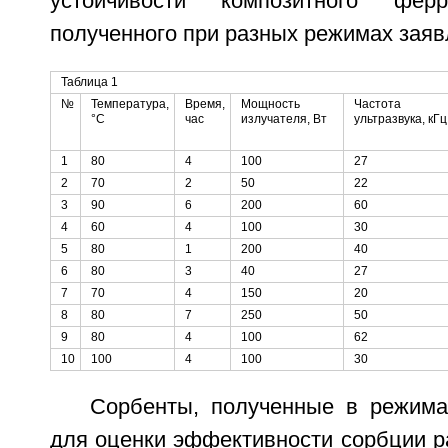
устойчивости композитного ферр
полученного при разных режимах заяв
Таблица 1
№
Температура,
Время,
Мощность
Частота
°С
час
излучателя, Вт
ультразвука, кГц
1
80
4
100
27
2
70
2
50
22
3
90
6
200
60
4
60
4
100
30
5
80
1
200
40
6
80
3
40
27
7
70
4
150
20
8
80
7
250
50
9
80
4
100
62
10
100
4
100
30
Сорбенты, полученные в режима
для оценки эффективности сорбции р