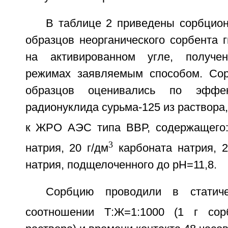
В таблице 2 приведены сорбцион
образцов неорганического сорбента 
на активированном угле, получе
режимах заявляемым способом. Сор
образцов оценивались по эффек
радионуклида сурьма-125 из раствора,
к ЖРО АЭС типа ВВР, содержащего:
3
натрия, 20 г/дм
карбоната натрия, 2
натрия, подщелоченного до pH=11,8.
Сорбцию проводили в статич
соотношении Т:Ж=1:1000 (1 г со