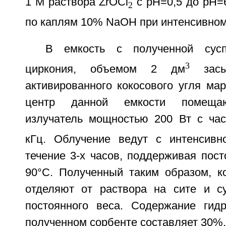
1 М раствора ZrOCl
с pH=0,5 до pH=6
2
по каплям 10% NaOH при интенсивно
В емкость с полученной сусп
3
циркония, объемом 2 дм
засы
активированного кокосового угля ма
центр данной емкости помещаю
излучатель мощностью 200 Вт с час
кГц. Облучение ведут с интенсивн
течение 3-х часов, поддерживая пос
90°C. Полученный таким образом, к
отделяют от раствора на сите и с
постоянного веса. Содержание гид
полученном сорбенте составляет 30%.