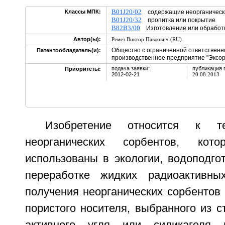
B01J20/02
Классы МПК:
содержащие неорганическ
B01J20/32
пропитка или покрытие
B82B3/00
Изготовление или обработк
Автор(ы):
Ремез Виктор Павлович (RU)
Общество с ограниченной ответственн
Патентообладатель(и):
производственное предприятие "Эксор
подача заявки:
публикация 
Приоритеты:
2012-02-21
20.08.2013
Изобретение относится к те
неорганических сорбентов, ко
использованы в экологии, водоподго
переработке жидких радиоактивны
получения неорганических сорбентов
пористого носителя, выбранного из с