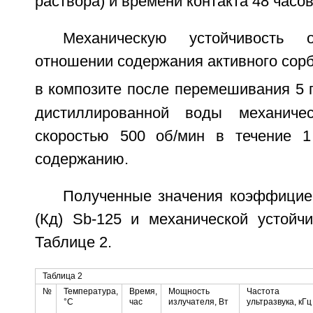
раствора) и времени контакта 48 часов
Механическую устойчивость
отношении содержания активного сор
в композите после перемешивания 5 г
дистиллированной воды механиче
скоростью 500 об/мин в течение 1
содержанию.
Полученные значения коэффицие
(Кд) Sb-125 и механической устойч
Таблице 2.
Таблица 2
№
Температура,
Время,
Мощность
Частота
°С
час
излучателя, Вт
ультразвука, кГц