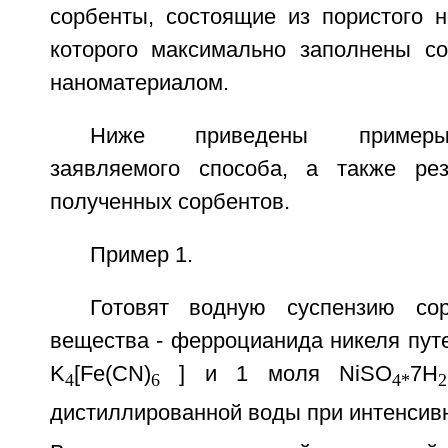
сорбенты, состоящие из пористого н
которого максимально заполнены с
наноматериалом.
Ниже приведены примеры
заявляемого способа, а также рез
полученных сорбентов.
Пример 1.
Готовят водную суспензию сор
вещества - ферроцианида никеля пут
K
[Fe(CN)
] и 1 моля NiSO
7H
4
6
4*
2
дистиллированной воды при интенсив