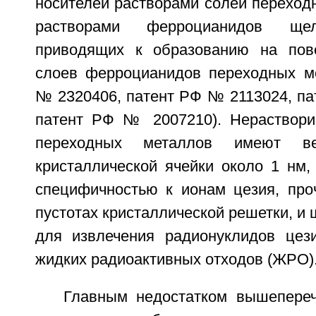
носителей растворами солей переход
растворами ферроцианидов щел
приводящих к образованию на пове
слоев ферроцианидов переходных м
№ 2320406, патент РФ № 2113024, па
патент РФ № 2007210). Нераствор
переходных металлов имеют ве
кристаллической ячейки около 1 нм,
специфичностью к ионам цезия, про
пустотах кристаллической решетки, и
для извлечения радионуклидов цез
жидких радиоактивных отходов (ЖРО)
Главным недостатком вышепере