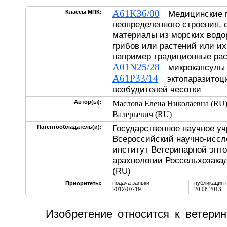
A61K36/00
Классы МПК:
Медицинские п
неопределенного строения,
материалы из морских водо
грибов или растений или их
например традиционные рас
A01N25/28
микрокапсулы
A61P33/14
эктопаразитоци
возбудителей чесотки
Автор(ы):
Маслова Елена Николаевна (RU
Валерьевич (RU)
Государственное научное у
Патентообладатель(и):
Всероссийский научно-иссл
институт Ветеринарной энт
арахнологии Россельхозак
(RU)
подача заявки:
публикация 
Приоритеты:
2012-07-19
20.08.2013
Изобретение относится к ветери