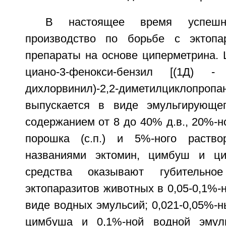
В настоящее время успеш
производство по борьбе с эктопа
препараты на основе циперметрина. 
циано-3-фенокси-бензил [(1Д) - 
дихлорвинил)-2,2-диметилциклопропа
выпускается в виде эмульгирующег
содержанием от 8 до 40% д.в., 20%-
порошка (с.п.) и 5%-ного раст
названиями эктомин, цимбуш и ци
средства оказывают губительно
эктопаразитов животных в 0,05-0,1%-
виде водных эмульсий; 0,021-0,05%-
цимбуша и 0,1%-ной водной эмул