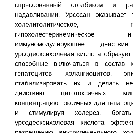
спрессованный столбиком и ра
надавливании. Урсосан оказывает 
холелитолитическое, гипол
гипохолестеринемическо
иммуномодулирующее действи
урсодеоксихолевая кислота образует
способные включаться в состав 
гепатоцитов, холангиоцитов, эп
стабилизировать их и делать не
действию цитотоксичных ми
концентрацию токсичных для гепатоц
и стимулируя холерез, богаты
урсодеоксихолевая кислота эффект
разрешению внутрипеченочного хол