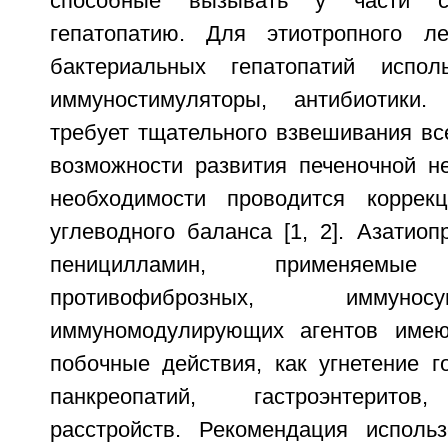
способные вызывать у части с
гепатопатию. Для этиотропного л
бактериальных гепатопатий испол
иммуностимуляторы, антибиотики
требует тщательного взвешивания все
возможности развития печеночной не
необходимости проводится коррекц
углеводного баланса [1, 2]. Азатиопр
пеницилламин, применяем
противофиброзных, иммуно
иммуномодулирующих агентов имею
побочные действия, как угнетение г
панкреопатий, гастроэнтеритов,
расстройств. Рекомендация исполь