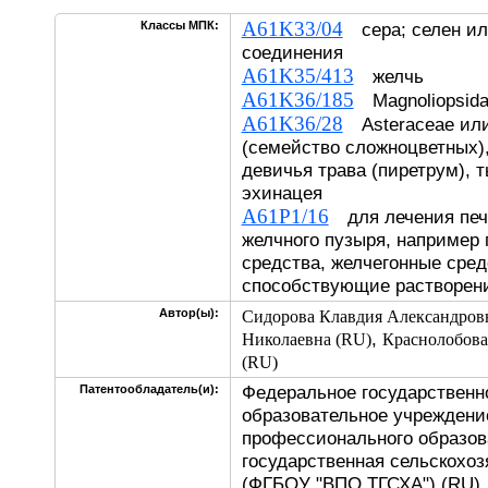
A61K33/04
Классы МПК:
сера; селен или
соединения
A61K35/413
желчь
A61K36/185
Magnoliopsida
A61K36/28
Asteraceae или
(семейство сложноцветных)
девичья трава (пиретрум), 
эхинацея
A61P1/16
для лечения печ
желчного пузыря, например
средства, желчегонные сред
способствующие растворен
Автор(ы):
Сидорова Клавдия Александров
,
Николаевна (RU)
Краснолобова
(RU)
Федеральное государственн
Патентообладатель(и):
образовательное учреждени
профессионального образов
государственная сельскохоз
(ФГБОУ "ВПО ТГСХА") (RU)