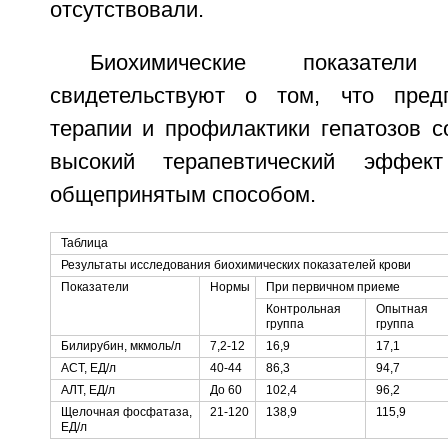
отсутствовали.
Биохимические показател
свидетельствуют о том, что пред
терапии и профилактики гепатозов с
высокий терапевтический эффе
общепринятым способом.
Таблица
Результаты исследования биохимических показателей крови
Показатели
Нормы
При первичном приеме
Контрольная
Опытная
группа
группа
Билирубин, мкмоль/л
7,2-12
16,9
17,1
ACT, ЕД/л
40-44
86,3
94,7
АЛТ, ЕД/л
До 60
102,4
96,2
Щелочная фосфатаза,
21-120
138,9
115,9
ЕД/л