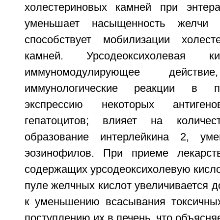
холестериновых камней при энтера
уменьшает насыщенность желчи х
способствует мобилизации холес
камней. Урсодеоксихолевая ки
иммуномодулирующее дейст
иммунологические реакции в п
экспрессию некоторых антиге
гепатоцитов; влияет на количес
образование интерлейкина 2, уме
эозинофилов. При приеме лекарств
содержащих урсодеоксихолевую кисло
пуле желчных кислот увеличивается д
к уменьшению всасывания токсичны
поступлению их в печень, что объясня