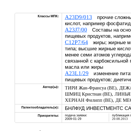
A23D9/013
Классы МПК:
прочие сложны
кислот, например фосфати
A23J7/00
Составы на осно
пищевых продуктов, наприм
C12P7/64
жиры; жирные ма
типа; высшие жирные кисло
менее семи атомов углерода
связанной с карбоксильной 
масла или жиры
A23L1/29
изменение питат
пищевых продуктов; диетич
,
Автор(ы):
ТИРИ Жан-Франсуа (BE)
ДЕЖА
,
ШМИЦ Кристиан (BE)
ЛИНЬЯН
,
ХЕРНАН Филипп (BE)
ДЕ МЕС
БНЛФУД ИНВЕСТМЕНТС САР
Патентообладатель(и):
подача заявки:
публикация 
Приоритеты:
2009-01-29
20.08.2013