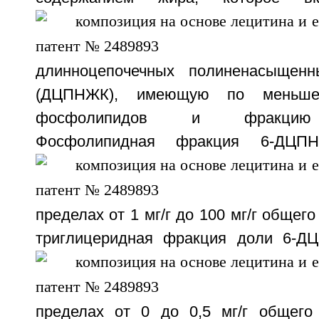
длинноцепочечных полиненасыщен
(ДЦПНЖК), имеющую по меньш
фосфолипидов и фракцию т
Фосфолипидная фракция
6-ДЦП
пределах от 1 мг/г до 100 мг/г общег
триглицеридная фракция доли
6-Д
пределах от 0 до 0,5 мг/г общего