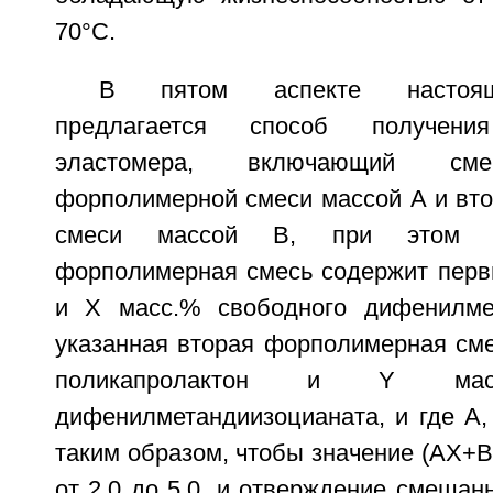
70°C.
В пятом аспекте настоящ
предлагается способ получения
эластомера, включающий сме
форполимерной смеси массой A и вт
смеси массой B, при этом у
форполимерная смесь содержит перв
и X масс.% свободного дифенилмет
указанная вторая форполимерная сме
поликапролактон и Y масс
дифенилметандиизоцианата, и где A,
таким образом, чтобы значение (AX+B
от 2,0 до 5,0, и отверждение смешан