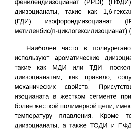
фенилендиизоцианат (PPDI) (ПФДИ)
диизоцианаты, такие как 1,6-гекса
(ГДИ), изофорондиизоцианат 
метиленбис(п-циклогексилизоцианат) 
Наиболее часто в полиуретан
используют ароматические диизоци
такие как МДИ или ТДИ, посколь
диизоцианатам, как правило, сопу
механических свойств. Присутств
изоцианата в жестком сегменте пр
более жесткой полимерной цепи, име
температуру плавления. Кроме то
диизоцианаты, а также ТОДИ и ПФД