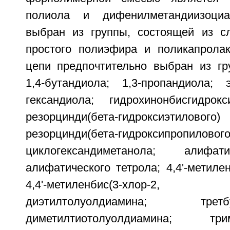
полиола и дифенилметандиизоциа
выбран из группы, состоящей из с
простого полиэфира и поликапролак
цепи предпочтительно выбран из гр
1,4-бутандиола; 1,3-пропандиола; э
гександиола; гидрохинонбисгидрок
резорцинди(бета-гидроксиэт
резорцинди(бета-гидроксипропило
циклогександиметанола; алифат
алифатического тетрола; 4,4'-метилен
4,4'-метиленбис(3-хлор-2, 6-
диэтилтолуолдиамина; третбут
диметилтиотолуолдиамина; триме