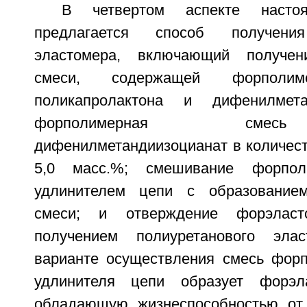
В четвертом аспекте настоя
предлагается способ получения
эластомера, включающий получен
смеси, содержащей форпол
поликапролактона и дифенилмета
форполимерная смес
дифенилметандиизоцианат в количест
5,0 масс.%; смешивание форпо
удлинителем цепи с образование
смеси; и отверждение форэлас
получением полиуретанового эла
варианте осуществления смесь фор
удлинителя цепи образует форэл
обладающую жизнеспособностью от