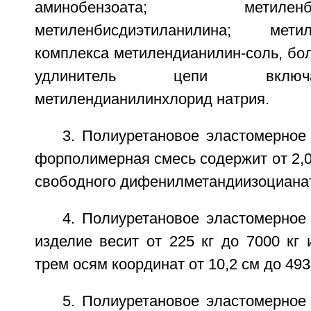
аминобензоата; метиленбисо
метиленбисдиэтиланилина; мет
комплекса метилендианилин-соль, бо
удлинитель цепи включ
метилендианилинхлорид натрия.
3. Полиуретановое эластомерное 
форполимерная смесь содержит от 2,0
свободного дифенилметандиизоциана
4. Полиуретановое эластомерное 
изделие весит от 225 кг до 7000 кг
трем осям координат от 10,2 см до 493
5. Полиуретановое эластомерное 