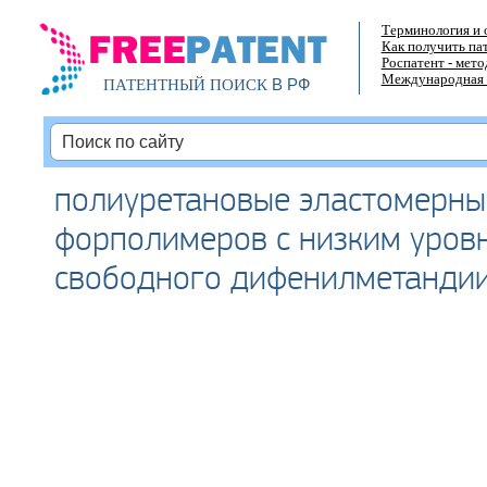
Терминология и 
Как получить па
Роспатент - мет
Международная 
В РФ
ПАТЕНТНЫЙ ПОИСК
полиуретановые эластомерны
форполимеров с низким уров
свободного дифенилметанди