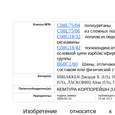
C08L75/04
Классы МПК:
полиуретаны
C08L75/06
из сложных по
C08G18/32
полиоксисоедин
оксиамины
C08G18/42
поликонденсат
основной цепи карбоксэфи
группы
B60C1/00
Шины, отличающ
составом или физической с
,
Автор(ы):
НИБАККЕН Джордж Х. (US)
П
,
,
(US)
ЛАСКОВИЦ Айан (US)
П
КЕМТУРА КОРПОРЕЙШН (U
Патентообладатель(и):
подача заявки:
публикация 
Приоритеты:
2009-02-13
10.08.2013
Изобретение относится к