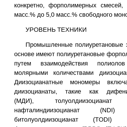
конкретно, форполимерных смесей,
масс.% до 5,0 масс.% свободного мо
УРОВЕНЬ ТЕХНИКИ
Промышленные полиуретановые 
основе имеют полиуретановые форпо
путем взаимодействия полиоло
молярными количествами диизоциа
Диизоцианатные мономеры включа
диизоцианаты, такие как дифени
(МДИ), толуолдиизоцианат
нафталиндиизоцианат (NDI
битолуолдиизоцианат (TOD