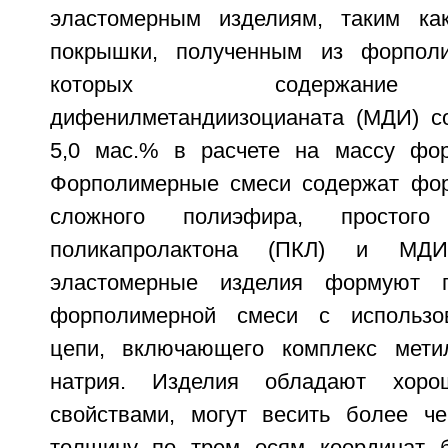
эластомерным изделиям, таким как
покрышки, полученным из форпол
которых содержание
дифенилметандиизоцианата (МДИ) со
5,0 мас.% в расчете на массу фор
Форполимерные смеси содержат фор
сложного полиэфира, простог
поликапролактона (ПКЛ) и МДИ
эластомерные изделия формуют п
форполимерной смеси с использо
цепи, включающего комплекс метил
натрия. Изделия обладают хоро
свойствами, могут весить более ч