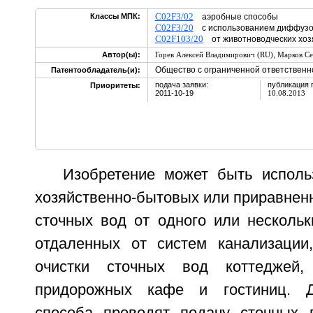
C02F3/02
Классы МПК:
аэробные способы
C02F3/20
с использованием диффузо
C02F103/20
от животноводческих хоз
,
Автор(ы):
Горев Алексей Владимирович (RU)
Марков Се
Общество с ограниченной ответствен
Патентообладатель(и):
подача заявки:
публикация 
Приоритеты:
2011-10-19
10.08.2013
Изобретение может быть исполь
хозяйственно-бытовых или приравненн
сточных вод от одного или нескольк
отдаленных от систем канализации
очистки сточных вод коттеджей, 
придорожных кафе и гостиниц. Д