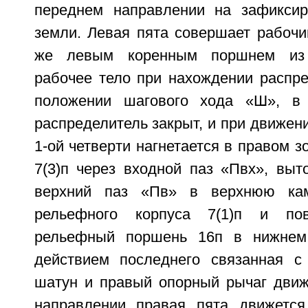
переднем направлении на зафиксир
земли. Левая пята совершает рабочи
же левым коренным поршнем из
рабочее тело при нахождении распре
положении шагового хода «Ш», в
распределитель закрыт, и при движени
1-ой четверти нагнетается в правом з
7(3)п через входной паз «Пвх», выт
верхний паз «Пв» в верхнюю кам
рельефного корпуса 7(1)п и пов
рельефный поршень 16п в нижнем
действием последнего связанная с
шатун и правый опорный рычаг дви
направлении правая пята движетс