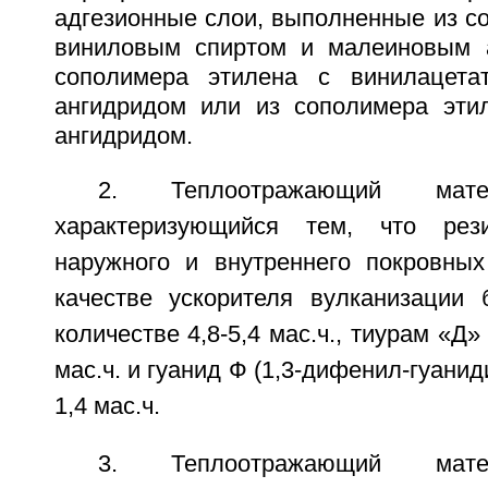
адгезионные слои, выполненные из с
виниловым спиртом и малеиновым а
сополимера этилена с винилацет
ангидридом или из сополимера эти
ангидридом.
2. Теплоотражающий мат
характеризующийся тем, что рез
наружного и внутреннего покровны
качестве ускорителя вулканизации
количестве 4,8-5,4 мас.ч., тиурам «Д»
мас.ч. и гуанид Ф (1,3-дифенил-гуанид
1,4 мас.ч.
3. Теплоотражающий мат