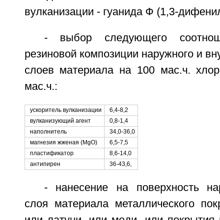
вулканизации - гуанида Ф (1,3-дифени
- выбор следующего соотнош
резиновой композиции наружного и вн
слоев материала на 100 мас.ч. хлор
мас.ч.:
ускоритель вулканизации
6,4-8,2
вулканизующий агент
0,8-1,4
наполнитель
34,0-36,0
магнезия жженая (MgO)
6,5-7,5
пластификатор
8,6-14,0
антипирен
36-43,6,
- нанесение на поверхность на
слоя материала металлического по