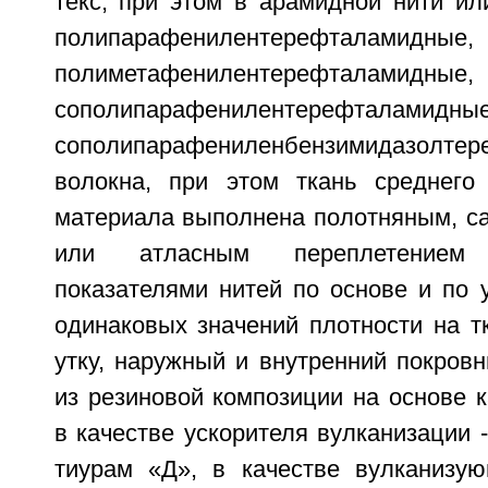
текс, при этом в арамидной нити ил
полипарафенилентерефталамидные,
полиметафенилентерефталамидные,
сополипарафенилентерефт
сополипарафениленбензимидазолте
волокна, при этом ткань среднего
материала выполнена полотняным, с
или атласным переплетением
показателями нитей по основе и по 
одинаковых значений плотности на т
утку, наружный и внутренний покров
из резиновой композиции на основе 
в качестве ускорителя вулканизации 
тиурам «Д», в качестве вулканизую