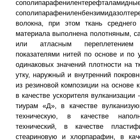
сополипарафенилентерефт
сополипарафениленбензимидазолте
волокна, при этом ткань среднего
материала выполнена полотняным, с
или атласным переплетением
показателями нитей по основе и по 
одинаковых значений плотности на т
утку, наружный и внутренний покров
из резиновой композиции на основе 
в качестве ускорителя вулканизации 
тиурам «Д», в качестве вулканизую
техническую, в качестве напол
технический, в качестве пластиф
стеариновую и хлорпарафин, в кач