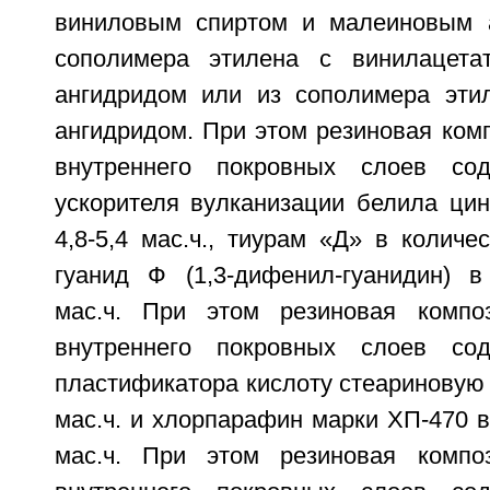
виниловым спиртом и малеиновым а
сополимера этилена с винилацет
ангидридом или из сополимера эти
ангидридом. При этом резиновая ком
внутреннего покровных слоев со
ускорителя вулканизации белила цин
4,8-5,4 мас.ч., тиурам «Д» в количес
гуанид Ф (1,3-дифенил-гуанидин) в 
мас.ч. При этом резиновая компо
внутреннего покровных слоев со
пластификатора кислоту стеариновую в
мас.ч. и хлорпарафин марки ХП-470 в 
мас.ч. При этом резиновая компо