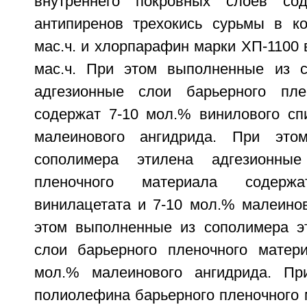
внутреннего покровных слоев со
антипиренов трехокись сурьмы в ко
мас.ч. и хлорпарафин марки ХП-1100 в
мас.ч. При этом выполненные из с
адгезионные слои барьерного пле
содержат 7-10 мол.% винилового сп
малеинового ангидрида. При это
сополимера этилена адгезионные
пленочного материала содер
винилацетата и 7-10 мол.% малеинов
этом выполненные из сополимера э
слои барьерного пленочного матер
мол.% малеинового ангидрида. Пр
полиолефина барьерного пленочного 