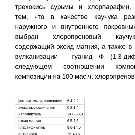
трехокись сурьмы и хлорпарафин, 
тем, что в качестве каучука рез
наружного и внутреннего покровны
выбран хлоропреновый каучук
содержащий оксид магния, а также в 
вулканизации - гуанид Ф (1,3-диф
следующем соотношении компон
композиции на 100 мас.ч. хлоропреново
ускоритель вулканизации
6,4-8,2
вулканизующий агент
0,8-1,4
наполнитель
34,0-36,0
оксид магния
6,5-7,5
пластификатор
8,6-14,0
антипирен
36-43,6,