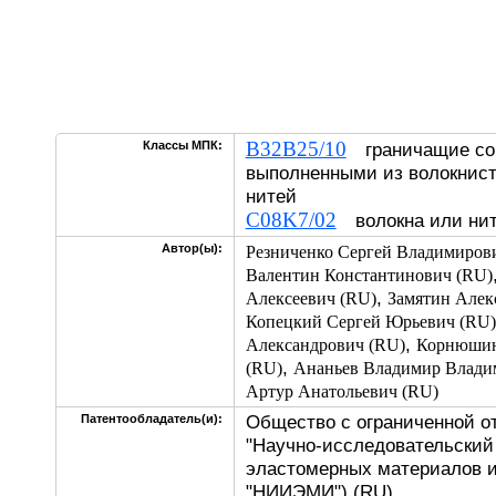
B32B25/10
Классы МПК:
граничащие со 
выполненными из волокнис
нитей
C08K7/02
волокна или нит
Автор(ы):
Резниченко Сергей Владимиров
Валентин Константинович (RU)
,
Алексеевич (RU)
Замятин Алек
Копецкий Сергей Юрьевич (RU)
,
Александрович (RU)
Корнюшин
,
(RU)
Ананьев Владимир Влади
Артур Анатольевич (RU)
Общество с ограниченной о
Патентообладатель(и):
"Научно-исследовательский
эластомерных материалов 
"НИИЭМИ") (RU)