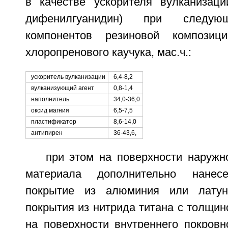
в качестве ускорителя вулканизаци
дифенилгуанидин) при следую
компонентов резиновой композиц
хлоропренового каучука, мас.ч.:
ускоритель вулканизации
6,4-8,2
вулканизующий агент
0,8-1,4
наполнитель
34,0-36,0
оксид магния
6,5-7,5
пластификатор
8,6-14,0
антипирен
36-43,6,
при этом на поверхности наружн
материала дополнительно нанесе
покрытие из алюминия или латун
покрытия из нитрида титана с толщино
на поверхности внутреннего покровн