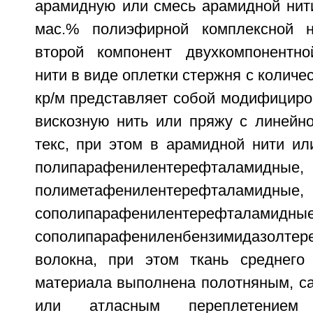
арамидную или смесь арамидной нити
мас.% полиэфирной комплексной 
второй компонент двухкомпонентно
нити в виде оплетки стержня с количе
кр/м представляет собой модифициро
вискозную нить или пряжу с линейно
текс, при этом в арамидной нити ил
полипарафенилентерефталамидные,
полиметафенилентерефталамидные,
сополипарафенилентерефт
сополипарафениленбензимидазолте
волокна, при этом ткань среднего
материала выполнена полотняным, с
или атласным переплетением