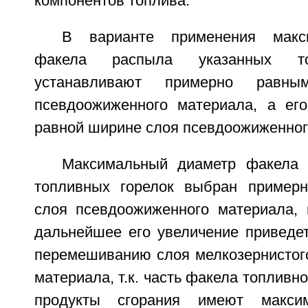
компонентов топлива.
В варианте применения макс
факела распыла указанных то
устанавливают примерно равн
псевдоожиженного материала, а ег
равной ширине слоя псевдоожиженног
Максимальный диаметр факела 
топливных горелок выбран пример
слоя псевдоожиженного материала, и
дальнейшее его увеличение приведе
перемешиванию слоя мелкозернистог
материала, т.к. часть факела топливно
продукты сгорания имеют макси