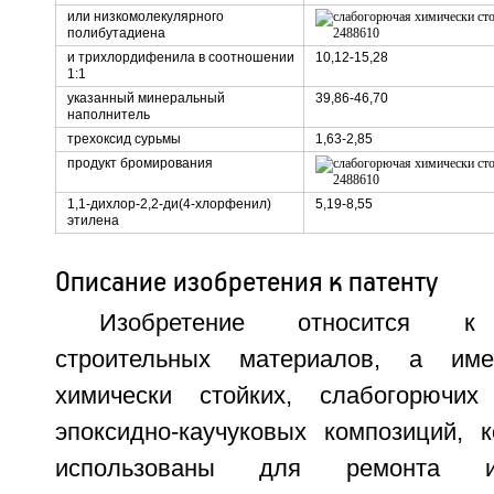
или низкомолекулярного
полибутадиена
и трихлордифенила в соотношении
10,12-15,28
1:1
указанный минеральный
39,86-46,70
наполнитель
трехоксид сурьмы
1,63-2,85
продукт бромирования
1,1-дихлор-2,2-ди(4-хлорфенил)
5,19-8,55
этилена
Описание изобретения к патенту
Изобретение относится к
строительных материалов, а им
химически стойких, слабогорючих
эпоксидно-каучуковых композиций, 
использованы для ремонта и