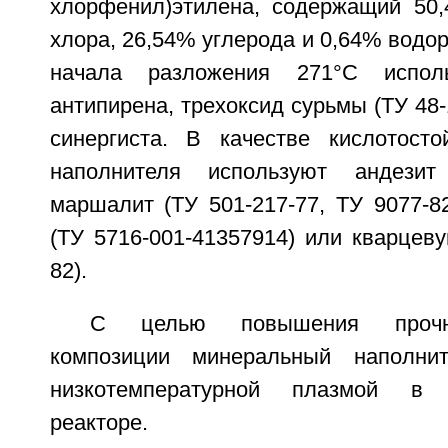
хлорфенил)этилена, содержащий 50
хлора, 26,54% углерода и 0,64% водор
начала разложения 271°С испол
антипирена, трехоксид сурьмы (ТУ 48-1
синергиста. В качестве кислотосто
наполнителя используют андезит
маршалит (ТУ 501-217-77, ТУ 9077-8
(ТУ 5716-001-41357914) или кварцев
82).
С целью повышения прочн
композиции минеральный наполни
низкотемпературной плазмой в п
реакторе.