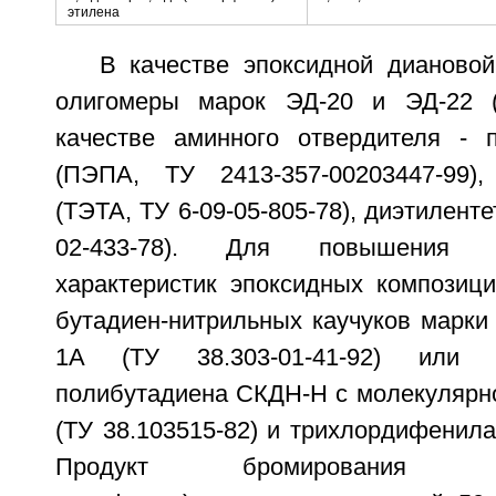
этилена
В качестве эпоксидной дианово
олигомеры марок ЭД-20 и ЭД-22 (
качестве аминного отвердителя - 
(ПЭПА, ТУ 2413-357-00203447-99),
(ТЭТА, ТУ 6-09-05-805-78), диэтилент
02-433-78). Для повышения упр
характеристик эпоксидных композиц
бутадиен-нитрильных каучуков марки
1А (ТУ 38.303-01-41-92) или ни
полибутадиена СКДН-Н с молекулярно
(ТУ 38.103515-82) и трихлордифенила
Продукт бромирования 1,1-д