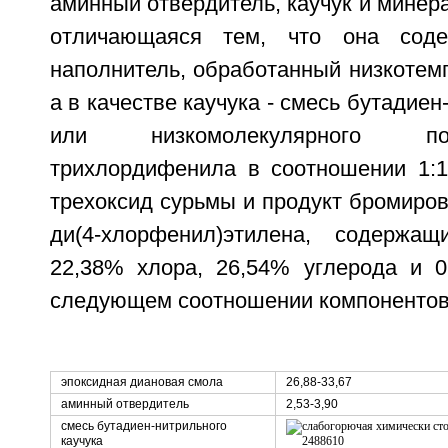
аминный отвердитель, каучук и минер
отличающаяся тем, что она соде
наполнитель, обработанный низкотем
а в качестве каучука - смесь бутадиен
или низкомолекулярного п
трихлордифенила в соотношении 1:1
трехоксид сурьмы и продукт бромирова
ди(4-хлорфенил)этилена, содержа
22,38% хлора, 26,54% углерода и 
следующем соотношении компонентов
эпоксидная диановая смола
26,88-33,67
аминный отвердитель
2,53-3,90
смесь бутадиен-нитрильного
каучука