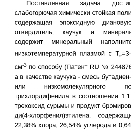
Поставленная задача дости
слабогорючая химически стойкая пол
содержащая эпоксидную дианову
отвердитель, каучук и минераль
содержит минеральный наполните
низкотемпературной плазмой с T
=3
e
-3
см
по способу (Патент RU № 2448768
а в качестве каучука - смесь бутадиен
или низкомолекулярного п
трихлордифенила в соотношении 1:1,
трехоксид сурьмы и продукт бромирова
ди(4-хлорфенил)этилена, содержа
22,38% хлора, 26,54% углерода и 0,64