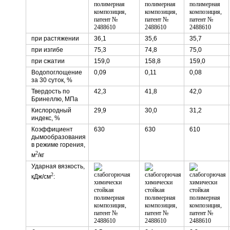
при растяжении
36,1
35,6
35,7
при изгибе
75,3
74,8
75,0
при сжатии
159,0
158,8
159,0
Водопоглощение
0,09
0,11
0,08
за 30 суток, %
Твердость по
42,3
41,8
42,0
Бринеллю, МПа
Кислородный
29,9
30,0
31,2
индекс, %
Коэффициент
630
630
610
дымообразования
в режиме горения,
2
м
/кг
Ударная вязкость,
2
кДж/см
: