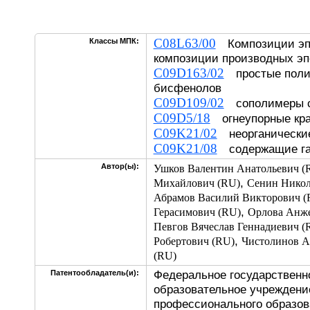
C08L63/00
Классы МПК:
Композиции эпо
композиции производных э
C09D163/02
простые поли
бисфенолов
C09D109/02
сополимеры с
C09D5/18
огнеупорные к
C09K21/02
неорганически
C09K21/08
содержащие га
Автор(ы):
Ушков Валентин Анатольевич (
,
Михайлович (RU)
Сенин Никол
Абрамов Василий Викторович (
,
Герасимович (RU)
Орлова Анже
Певгов Вячеслав Геннадиевич (
,
Робертович (RU)
Чистолинов А
(RU)
Федеральное государственн
Патентообладатель(и):
образовательное учреждени
профессионального образов