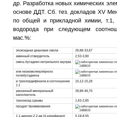
др. Разработка новых химических эле
основе ДДТ. Сб. тез. докладов XV Ме
по общей и прикладной химии, т.1, 
водорода при следующем соотнош
мас.%:
эпоксидная диановая смола
26,88-33,67
аминный отвердитель
2,53-3,90
смесь бутадиен-нитрильного каучука
или низкомолекулярного
полибутадиена
и трихлордифенила в соотношении
10,12-15,28
1:1
указанный минеральный
39,86-46,70
наполнитель
трехоксид сурьмы
1,63-2,85
продукт бромирования
1,1-дихлор-2,2-ди (4-хлорфенил)
5,19-8,55