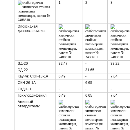
1
2
3
Эпоксидная
диановая смола:
ЭД-20
32,47
-
33,22
ЭД-22
-
31,65
-
Каучук: СКН-18-1А
6,49
-
7,64
СКН-26-1А
-
6,65
-
СКДН-Н
-
-
-
Трихлордифенил
6,49
6,65
7,64
Аминный
отвердитель: