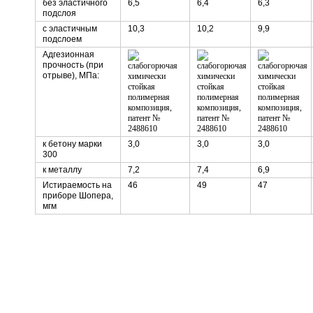
без эластичного
6,5
6,4
6,3
подслоя
с эластичным
10,3
10,2
9,9
подслоем
Адгезионная
прочность (при
отрыве), МПа:
к бетону марки
3,0
3,0
3,0
300
к металлу
7,2
7,4
6,9
Истираемость на
46
49
47
приборе Шопера,
мгм