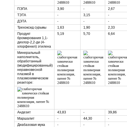
ПЭПА
3,90
-
2,67
ТЭТА
-
3,15
-
ДЭТА
-
-
-
Трехоксид сурьмы
1,63
1,90
2,33
Продукт
5,19
5,70
6,64
бромирования 1,1-
дихлор-2,2-ди (4-
хлорфенил) этилена
Минеральный
наполнитель,
обработанный
(модифицированный)
неравновесной
плазмой в
плазмохимическом
реакторе:
Андезит
43,83
-
39,86
Маршалит
-
44,30
-
Диабазовая мука
-
-
-