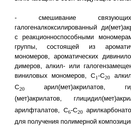
- смешивание связующих
галогеналкоксилированный ди(мет)ак
с реакционноспособными мономера
группы, состоящей из аромати
мономеров, ароматических дивинил
димеров, алкил- или галогензамеще
виниловых мономеров, C
-C
алкил
1
20
C
арил(мет)акрилатов, гидр
20
(мет)акрилатов, глицидил(мет)ак
арилфталатов, C
-C
арилкарбонато
6
20
для получения полимерной композици