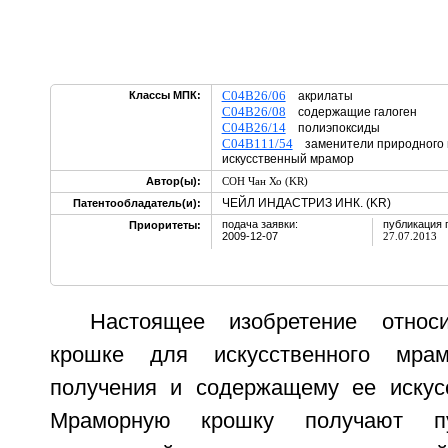
C04B26/06
Классы МПК:
акрилаты
C04B26/08
содержащие галоген
C04B26/14
полиэпоксиды
C04B111/54
заменители природного 
искусственный мрамор
Автор(ы):
СОН Чан Хо (KR)
ЧЕЙЛ ИНДАСТРИЗ ИНК. (KR)
Патентообладатель(и):
подача заявки:
публикация 
Приоритеты:
2009-12-07
27.07.2013
Настоящее изобретение относ
крошке для искусственного мрам
получения и содержащему ее искус
Мраморную крошку получают пу