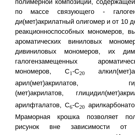
полимерной композиции, содержащей 
по массе связующего - галогена
ди(мет)акрилатный олигомер и от 10 д
реакционноспособных мономеров, в
ароматических виниловых мономер
дивиниловых мономеров, их дим
галогензамещенных ароматич
мономеров, C
-C
алкил(мет)а
1
20
арил(мет)акрилатов, гидро
(мет)акрилатов, глицидил(мет)ак
арилфталатов, C
-C
арилкарбонато
6
20
Мраморная крошка позволяет пол
рисунок вне зависимости от п