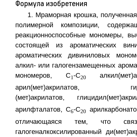
Формула изобретения
1. Мраморная крошка, полученна
полимерной композиции, содерж
реакционноспособные мономеры, вы
состоящей из ароматических вин
ароматических дивиниловых моном
алкил- или галогензамещенных арома
мономеров, C
-C
алкил(мет)а
1
20
арил(мет)акрилатов, гидро
(мет)акрилатов, глицидил(мет)ак
арилфталатов, C
-C
арилкарбонато
6
20
отличающаяся тем, что связ
галогеналкоксилированный ди(мет)ак