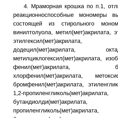
4. Мраморная крошка по п.1, от
реакционноспособные мономеры в
состоящей из стирольного моном
винилтолуола, метил(мет)акрилата, эт
этилгексил(мет)акрилата, окт
додецил(мет)акрилата, октадец
метилциклогексил(мет)акрилата, изоб
фенил(мет)акрилата, бензил
хлорфенил(мет)акрилата, метоксиф
бромфенил(мет)акрилата, этиленглик
1,2-пропиленгликоль(мет)
бутандиолди(мет)акр
пропиленгликоль(мет)ак