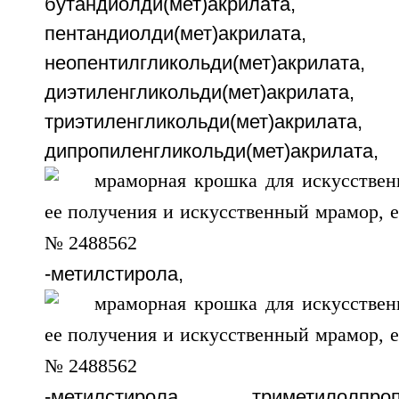
бутандиолди(мет)акр
пентандиолди(мет)акрилата,
неопентилгликольди(мет)акрилата,
диэтиленгликольди(мет)акрилата,
триэтиленгликольди(мет)акрилата,
дипропиленгликольди(мет)акрилата
-метилстирола
-метилстирола, триметилолпропан