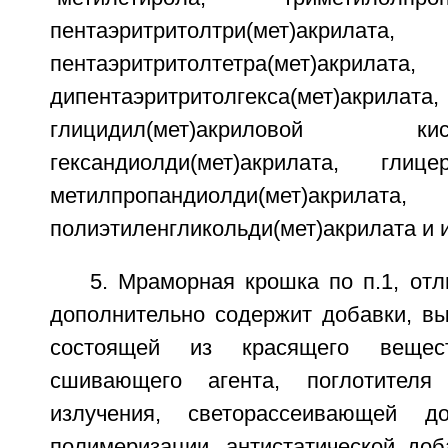
пентаэритритолтри(мет)акрилата,
пентаэритритолтетра(мет)акрилата,
дипентаэритритолгекса(мет)акрила
глицидил(мет)акриловой 
гександиолди(мет)акрилата, глицери
метилпропандиолди(мет)акрилата,
полиэтиленгликольди(мет)акрилата и и
5. Мраморная крошка по п.1, от
дополнительно содержит добавки, вы
состоящей из красящего веществ
сшивающего агента, поглотителя 
излучения, светорассеивающей до
полимеризации, антистатической доб