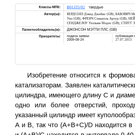
B01J35/02
Классы МПК:
твердые
,
Автор(ы):
БЕРДСОЛЛ Дэвид Джеймс (GB)
БАБОВИЧ Ми
,
,
Уно (GB)
ФРЕНЧ Сэмьюэль Артур (GB)
НЕЙ
,
СЕНДЖЕЛОУ Уилльям Морис (GB)
СТИТТ Э
ДЖОНСОН МЭТТИ ПЛС (GB)
Патентообладатель(и):
подача заявки:
публикация 
Приоритеты:
2009-08-24
27.07.2013
Изобретение относится к формов
катализаторам. Заявлен каталитичес
цилиндра, имеющего длину С и диаме
одно или более отверстий, проход
указанный цилиндр имеет куполообра
А и В, так что (A+B+C)/D находится в 