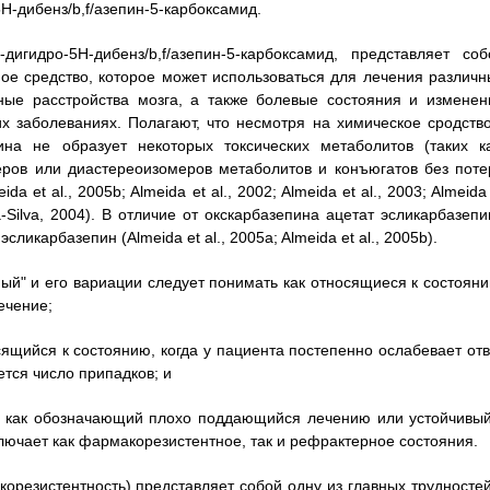
5H-дибенз/b,f/азепин-5-карбоксамид.
1-дигидро-5H-дибенз/b,f/азепин-5-карбоксамид, представляет соб
ое средство, которое может использоваться для лечения различн
ные расстройства мозга, а также болевые состояния и изменен
 заболеваниях. Полагают, что несмотря на химическое сродство
ина не образует некоторых токсических метаболитов (таких ка
еров или диастереоизомеров метаболитов и конъюгатов без поте
a et al., 2005b; Almeida et al., 2002; Almeida et al., 2003; Almeida
s-da-Silva, 2004). В отличие от окскарбазепина ацетат эсликарбазеп
икарбазепин (Almeida et al., 2005a; Almeida et al., 2005b).
й" и его вариации следует понимать как относящиеся к состояни
ечение;
ящийся к состоянию, когда у пациента постепенно ослабевает отв
ется число припадков; и
ть как обозначающий плохо поддающийся лечению или устойчивый
ключает как фармакорезистентное, так и рефрактерное состояния.
орезистентность) представляет собой одну из главных трудностей