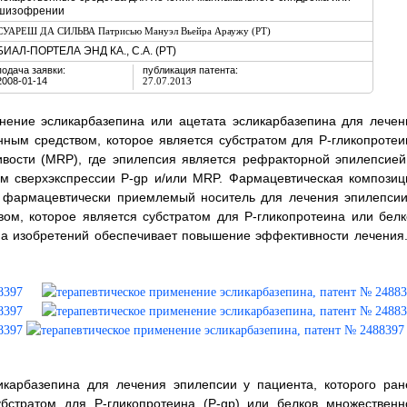
шизофрении
СУАРЕШ ДА СИЛЬВА Патрисью Мануэл Вьейра Араужу (PT)
БИАЛ-ПОРТЕЛА ЭНД КА., С.А. (PT)
подача заявки:
публикация патента:
2008-01-14
27.07.2013
нение эсликарбазепина или ацетата эсликарбазепина для лечен
нным средством, которое является субстратом для Р-гликопротеи
ивости (MRP), где эпилепсия является рефракторной эпилепсией
ом сверхэкспрессии P-gp и/или MRP. Фармацевтическая композиц
и фармацевтически приемлемый носитель для лечения эпилепсии
вом, которое является субстратом для Р-гликопротеина или белк
па изобретений обеспечивает повышение эффективности лечения.
икарбазепина для лечения эпилепсии у пациента, которого ран
убстратом для Р-гликопротеина (P-gp) или белков множественн