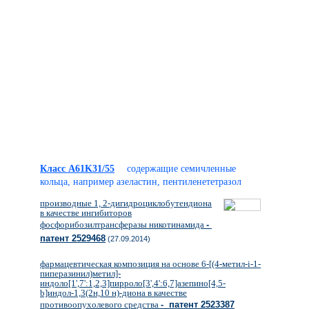
Класс A61K31/55
содержащие семичленные
кольца, например азеластин, пентиленететразол
производные 1, 2-дигидроциклобутендиона
в качестве ингибиторов
фосфорибозилтрансферазы никотинамида
-
патент 2529468
(27.09.2014)
фармацевтическая композиция на основе 6-[(4-метил-i-1-
пиперазинил)метил]-
индоло[1',7':1,2,3]пирроло[3',4':6,7]азепино[4,5-
b]индол-1,3(2н,10 н)-диона в качестве
противоопухолевого средства
- патент 2523387