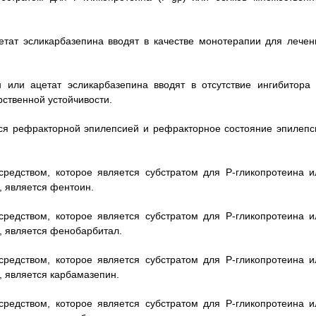
етат эсликарбазепина вводят в качестве монотерапии для лечен
 или ацетат эсликарбазепина вводят в отсутствие ингибитора 
ственной устойчивости.
тся рефракторной эпилепсией и рефракторное состояние эпилепс
средством, которое является субстратом для Р-гликопротеина и
, является фентоин.
средством, которое является субстратом для Р-гликопротеина и
, является фенобарбитал.
средством, которое является субстратом для Р-гликопротеина и
, является карбамазепин.
средством, которое является субстратом для Р-гликопротеина и