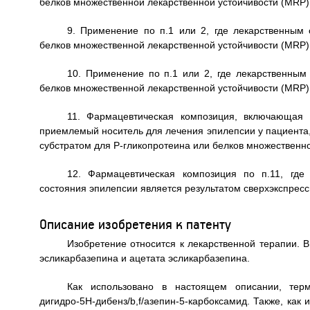
белков множественной лекарственной устойчивости (MRP),
9. Применение по п.1 или 2, где лекарственным 
белков множественной лекарственной устойчивости (MRP)
10. Применение по п.1 или 2, где лекарственным 
белков множественной лекарственной устойчивости (MRP),
11. Фармацевтическая композиция, включающая 
приемлемый носитель для лечения эпилепсии у пациента,
субстратом для Р-гликопротеина или белков множественно
12. Фармацевтическая композиция по п.11, где
состояния эпилепсии является результатом сверхэкспресс
Описание изобретения к патенту
Изобретение относится к лекарственной терапии. 
эсликарбазепина и ацетата эсликарбазепина.
Как использовано в настоящем описании, термин
дигидро-5H-дибенз/b,f/азепин-5-карбоксамид. Также, как