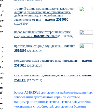
ях
П,
1-арил-3-аминоалкоксипиразолы как сигма-
 в
лиганды, усиливающие обезболивающее
действие опиоидов и ослабляющие
96;
зависимость от них
- патент 2519060
чет
(10.06.2014)
м,
ых
новое бициклическое гетероциклическое
соединение
- патент 2518073
(10.06.2014)
производные спиро(5.5)ундекана
- патент
на
2515895
(20.05.2014)
ани
но
модуляторы нмда-рецептора и их применения
- патент
не
2515615
(20.05.2014)
P-
од
синтетические пептидные амиды и их димеры
- патент
от
2510399
(27.03.2014)
ь,
им
Класс A61P25/28
для лечения нейродегенеративных
ЭП
заболеваний центральной нервной системы,
й.
например ноотропные агенты, агенты для усиления
ет
умственных способностей, для лечения болезни
ния