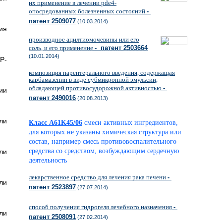
их применение в лечении pde4-
опосредованных болезненных состояний
-
патент 2509077
(10.03.2014)
ия
производное ацилтиомочевины или его
соль, и его применение
- патент 2503664
(10.01.2014)
Р-
композиция парентерального введения, содержащая
карбамазепин в виде субмикронной эмульсии,
обладающей противосудорожной активностью
-
ии
патент 2490016
(20.08.2013)
ли
Класс A61K45/06
смеси активных ингредиентов,
для которых не указаны химическая структура или
состав, например смесь противовоспалительного
средства со средством, возбуждающим сердечную
ли
деятельность
лекарственное средство для лечения рака печени
-
ли
патент 2523897
(27.07.2014)
способ получения гидрогеля лечебного назначения
-
ли
патент 2508091
(27.02.2014)