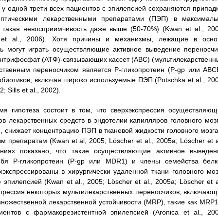
о у одной трети всех пациентов с эпилепсией сохраняются припадк
птическими лекарственными препаратами (ПЭП) в максималь
такая невосприимчивость даже выше (50-70%) (Kwan et al., 200
en et al., 2006). Хотя причины и механизмы, лежащие в осно
ль могут играть осуществляющие активное выведение переносчи
интрифосфат (АТФ)-связывающих кассет (ABC) (мультилекарственн
ственным переносчиком является P-гликопротеин (P-gp или ABC
биотиков, включая широко используемые ПЭП (Potschka et al., 200
; Sills et al., 2002).
мя гипотеза состоит в том, что сверхэкспрессия осуществляющ
ов лекарственных средств в эндотелии капилляров головного мозг
 снижает концентрацию ПЭП в тканевой жидкости головного мозга
препаратам (Kwan et al, 2005; Löscher et al., 2005a; Löscher et a
ваниях показано, что такие осуществляющие активное выведен
ебя P-гликопротеин (P-gp или MDR1) и члены семейства белк
хэкспрессированы в хирургически удаленной ткани головного моз
епсией (Kwan et al., 2005; Löscher et al., 2005a; Löscher et al
экспрессия некоторых мультилекарственных переносчиков, включающ
множественной лекарственной устойчивости (MRP), такие как MRP1
ентов с фармакорезистентной эпилепсией (Aronica et al., 200