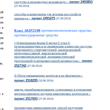
средство и производное колхикозида
- патент 2493853
(27.09.2013)
ой
способы и композиции для лечения расстройств
ых
пищевода
- патент 2491075
(27.08.2013)
ия
 к
Класс A61P25/08
противоэпилептические средства;
к,
противосудорожные средства
ри
 et
сублингвальная форма 6-метил-2-этил-3-
гидроксипиридина и ее применение в качестве средства,
ина
обладающего стимулирующей, анорексигенной,
антидепрессивной, анксиолитической,
противогипоксической, антиамнестической
(ноотропной) и антиалкогольной активностью
- патент
ю,
2527342
(27.08.2014)
il-1бета-связывающие антитела и их фрагменты
-
ет
патент 2518295
(10.06.2014)
амиды диазабициклоалканов, селективные в отношении
 к
ацетилхолинового подтипа никотиновых рецепторов
-
патент 2517693
(27.05.2014)
производные аминоалканолов, способ получения
 в