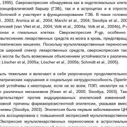
t al., 1995). Сверхэкспрессия обнаружена как в эндотелиальных клет
оэнцефалический барьер (ГЭБ), так и в астроцитах и в отростк
болочкой и участвуют в функционировании ГЭБ. В ткани головно
003; Aronica et al., 2004; Marchi et al., 2004; Sisodiya et al., 20
сией (van Vliet et al., 2004; Volk et al., 2004a; Volk et al., 2004b), P
ронах и глиальных клетках. Сверхэкспрессия P-gp, особенно
вытеснению лекарственных средств из мозга в кровь, предотвращ
евтических мишенях. Поскольку мультилекарственные переносчик
ов широкий спектр лекарственных средств, сверхэкспрессия так
Б могла бы быть возможным объяснением устойчивости к различн
scher et al, 2005a; Löscher et al., 2005b; Schmidt et al., 2005).
быть тяжелыми и включают в себя укороченную продолжительнос
иатрические нарушения и социальную нетрудоспособность (Sperlin
ей устойчивы к некоторым, если не ко всем, ПЭП, несмотря на т
различных механизмов (Kwan et al., 2000; Sisodiya, 2003). Так
детельствует против индуцированных эпилепсией изменений
новной причины фармакорезистентной эпилепсии, указывая вмес
низмы (Sisodiya, 2003). Эпилепсия была первым заболеванием ЦН
была ассоциирована с повышенной экспрессией мультилекарственн
. Экспрессия мультилекарственных переносчиков в астроглиальн