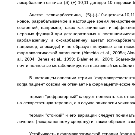
ликарбазепин означает(S)-(+)-10,11-дигидро-10-гидрокси-
Ацетат эсликарбазепина, (S)-(-)-10-ацетокси-10,1
новое, разрабатываемое в настоящее время лекарственн
состояний, например, таких как эпилепсия и аффектив
нервных функций при дегенеративных и постишемических
карбамазепину и окскарбазепину ацетат эсликарбазеп
например, эпоксиды) и не образует ненужных энантиом
фармакологической активности (Almeida et al., 2005a; Almeid
al., 2004; Benes et al., 1999; Bialer et al., 2004; Soare
почти полностью метаболизируется в активный метаболит эсл
В настоящем описании термин "фармакорезистентны
когда пациент совсем не отвечает на фармацевтическое л
термин "рефрактерный" следует понимать как относ
на лекарственную терапию, а в случае эпилепсии усилива
термин "стойкий" и его вариации следует понима
лечению (лекарственному средству) и, таким образом, за
Устойчивость к фармакологической терапии (фармак