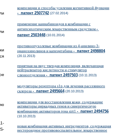
композиции и способы усиления когнитивной функции
ли
- патент 2507742
(27.02.2014)
применение каннабиноидов в комбинации с
антипсихотическим лекарственным средством
-
ли
патент 2503448
(10.01.2014)
противоопухолевые комбинации из 4-анилино-3-
ки
цианохинолинов и капецитабина
- патент 2498804
ся
(20.11.2013)
приятная на вкус твердая композиция, включающая
нейтрализатор кислотности и стимулятор
ое
слюноотделения
- патент 2497503
(10.11.2013)
модуляторы рецептора s1p для лечения рассеянного
склероза
- патент 2495664
(20.10.2013)
композиции для восстановления кожи, содержащие
ию
активаторы циркадных генов и синергическую
комбинацию активаторов гена sirt1
- патент 2494756
(10.10.2013)
1-
новая комбинация активных ингредиентов, содержащая
S-
нестероидное противовоспалительное лекарственное