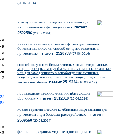
(20.07.2014)
замещенные аминоинданы и их аналоги, и
их применение в фармацевтике
- патент
2522586
(20.07.2014)
ия
инъекционная лекарственная форма для лечения
на
болезни паркинсона, способ ее приготовления и
 и
применение
- патент 2520758
(27.06.2014)
ия
способ получения биоадгезивных компактированных
 у
матриц, которые могут быть использованы как таковые
ов
или для замедленного высвобождения активных
веществ, и компактированные матрицы, полученные
 2
таким способом
- патент 2519224
(10.06.2014)
производные изохинолина, ингибирующие
р38 киназу
- патент 2512318
(10.04.2014)
новые терапевтические комбинации миртазапина для
применения при болевых расстройствах
- патент
2509560
(20.03.2014)
ее
феноксипиридиниламидные производные и
ой