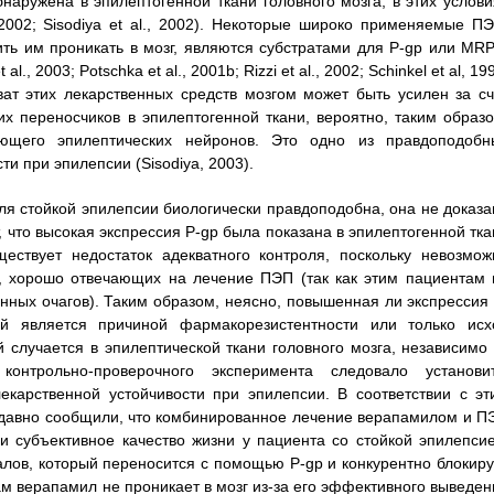
наружена в эпилептогенной ткани головного мозга, в этих услови
2002; Sisodiya et al., 2002). Некоторые широко применяемые ПЭ
ть им проникать в мозг, являются субстратами для P-gp или MRP
al., 2003; Potschka et al., 2001b; Rizzi et al., 2002; Schinkel et al, 19
, захват этих лекарственных средств мозгом может быть усилен за с
х переносчиков в эпилептогенной ткани, вероятно, таким образо
гающего эпилептических нейронов. Это одно из правдоподобн
и при эпилепсии (Sisodiya, 2003).
ля стойкой эпилепсии биологически правдоподобна, она не доказа
акт, что высокая экспрессия P-gp была показана в эпилептогенной тк
ществует недостаток адекватного контроля, поскольку невозмож
в, хорошо отвечающих на лечение ПЭП (так как этим пациентам 
нных очагов). Таким образом, неясно, повышенная ли экспрессия 
ей является причиной фармакорезистентности или только исх
случается в эпилептической ткани головного мозга, независимо 
онтрольно-проверочного эксперимента следовало установит
екарственной устойчивости при эпилепсии. В соответствии с эт
недавно сообщили, что комбинированное лечение верапамилом и П
 субъективное качество жизни у пациента со стойкой эпилепсие
лов, который переносится с помощью P-gp и конкурентно блокиру
. Сам верапамил не проникает в мозг из-за его эффективного выведе