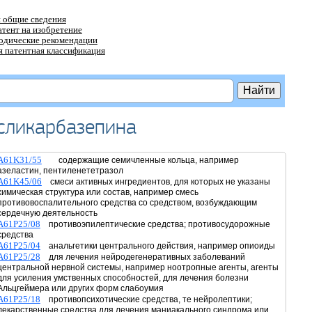
 общие сведения
атент на изобретение
тодические рекомендации
 патентная классификация
эсликарбазепина
A61K31/55
содержащие семичленные кольца, например
азеластин, пентиленететразол
A61K45/06
смеси активных ингредиентов, для которых не указаны
химическая структура или состав, например смесь
противовоспалительного средства со средством, возбуждающим
сердечную деятельность
A61P25/08
противоэпилептические средства; противосудорожные
средства
A61P25/04
анальгетики центрального действия, например опиоиды
A61P25/28
для лечения нейродегенеративных заболеваний
центральной нервной системы, например ноотропные агенты, агенты
для усиления умственных способностей, для лечения болезни
Альцгеймера или других форм слабоумия
A61P25/18
противопсихотические средства, те нейролептики;
лекарственные средства для лечения маниакального синдрома или