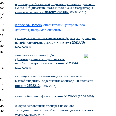
ках
производные 5-амино-4, 6-дизамещенного индола и 5-
ах
амино-4, 6-дизамещенного индолина как модуляторы
калиевых каналов
- патент 2483060
(27.05.2013)
го
02;
-gp
Класс A61P25/04
анальгетики центрального
 в
действия, например опиоиды
ая
фармацевтические лекарственные формы, содержащие
и,
поли-(эпсилон-капролактон)
- патент 2523896
их
(27.07.2014)
ым
замещенные пиразоло[1,5-
a]пиримидиновые соединения как
ингибиторы трк киназы
- патент 2523544
ть
(20.07.2014)
g,
фармацевтические композиции с мгновенным
от
высвобождением, содержащие оксикодон и налоксон
-
ой
патент 2522212
(10.07.2014)
 в
то
аналоги бупренорфина
- патент 2520222
(20.06.2014)
С,
ых
лиофилизированный препарат на основе
тетродотоксина и способ его производства
- патент
ых
2519654
(20.06.2014)