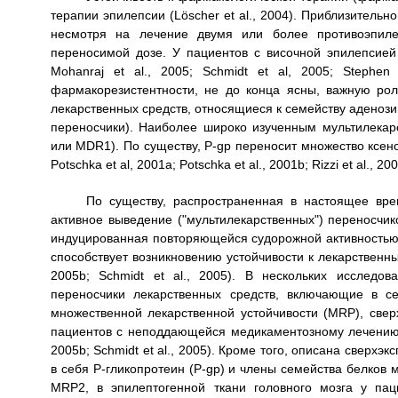
терапии эпилепсии (Löscher et al., 2004). Приблизительн
несмотря на лечение двумя или более противоэпиле
переносимой дозе. У пациентов с височной эпилепсией 
Mohanraj et al., 2005; Schmidt et al, 2005; Steph
фармакорезистентности, не до конца ясны, важную ро
лекарственных средств, относящиеся к семейству аденоз
переносчики). Наиболее широко изученным мультилекар
или MDR1). По существу, P-gp переносит множество ксено
Potschka et al, 2001a; Potschka et al., 2001b; Rizzi et al., 2002
По существу, распространенная в настоящее вре
активное выведение ("мультилекарственных") переносчик
индуцированная повторяющейся судорожной активностью,
способствует возникновению устойчивости к лекарственным 
2005b; Schmidt et al., 2005). В нескольких исследо
переносчики лекарственных средств, включающие в с
множественной лекарственной устойчивости (MRP), свер
пациентов с неподдающейся медикаментозному лечению эпил
2005b; Schmidt et al., 2005). Кроме того, описана сверх
в себя P-гликопротеин (P-gp) и члены семейства белков 
MRP2, в эпилептогенной ткани головного мозга у паци