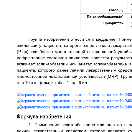
Автор(ы):
Патентообладатель(и):
Приоритеты:
Группа изобретений относится к медицине. Приме
эпилепсии у пациента, которого ранее лечили лекарстве
(P-gp) или белков множественной лекарственной устойч
рефракторное состояния эпилепсии является результат
включает эсликарбазепин или ацетат эсликарбазепина 
пациента, которого ранее лечили лекарственным средст
множественной лекарственной устойчивости (MRP). Груп
н. и 10 з.п. ф-лы, 2 табл., 1 пр., 6 ил.
Формула изобретения
1. Применение эсликарбазепина или ацетата эсл
лечили лекарственным средством, которое является с