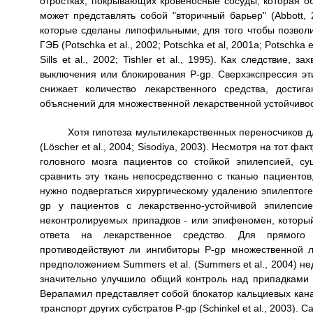
отростках, покрывающих кровеносные сосуды, которая об
может представлять собой "вторичный барьер" (Abbott, 
которые сделаны липофильными, для того чтобы позволи
ГЭБ (Potschka et al., 2002; Potschka et al, 2001a; Potschka et 
Sills et al., 2002; Tishler et al., 1995). Как следствие
выключения или блокирования P-gp. Сверхэкспрессия эти
снижает количество лекарственного средства, дости
объяснений для множественной лекарственной устойчивост
Хотя гипотеза мультилекарственных переносчиков д
(Löscher et al., 2004; Sisodiya, 2003). Несмотря на тот ф
головного мозга пациентов со стойкой эпилепсией, су
сравнить эту ткань непосредственно с тканью пациенто
нужно подвергаться хирургическому удалению эпилептоге
gp у пациентов с лекарственно-устойчивой эпилепси
неконтролируемых припадков - или эпифеномен, который 
ответа на лекарственное средство. Для прямого к
противодействуют ли ингибиторы P-gp множественной л
предположением Summers et al. (Summers et al., 2004) 
значительно улучшило общий контроль над припадками и
Верапамил представляет собой блокатор кальциевых кана
транспорт других субстратов P-gp (Schinkel et al., 2003)