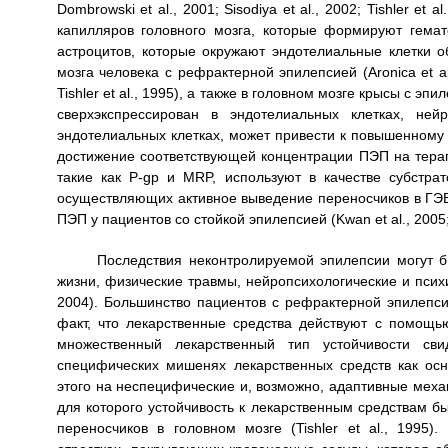
Dombrowski et al., 2001; Sisodiya et al., 2002; Tishler e
капилляров головного мозга, которые формируют гемат
астроцитов, которые окружают эндотелиальные клетки о
мозга человека с рефрактерной эпилепсией (Aronica et al., 2
Tishler et al., 1995), а также в головном мозге крысы с эпилеп
сверхэкспрессирован в эндотелиальных клетках, ней
эндотелиальных клетках, может привести к повышенному 
достижение соответствующей концентрации ПЭП на терап
такие как P-gp и MRP, используют в качестве субстрат
осуществляющих активное выведение переносчиков в ГЭ
ПЭП у пациентов со стойкой эпилепсией (Kwan et al., 2005; Lö
Последствия неконтролируемой эпилепсии могут 
жизни, физические травмы, нейропсихологические и псих
2004). Большинство пациентов с рефрактерной эпилепси
факт, что лекарственные средства действуют с помощью 
множественный лекарственный тип устойчивости сви
специфических мишенях лекарственных средств как ос
этого на неспецифические и, возможно, адаптивные меха
для которого устойчивость к лекарственным средствам 
переносчиков в головном мозге (Tishler et al., 1995)