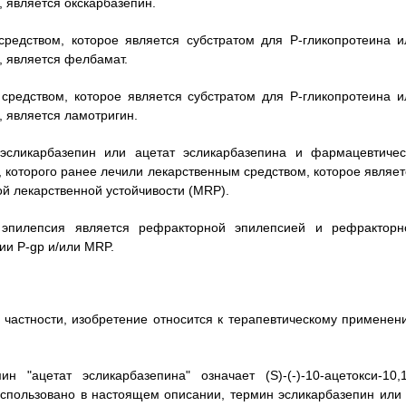
 является окскарбазепин.
средством, которое является субстратом для Р-гликопротеина и
, является фелбамат.
средством, которое является субстратом для Р-гликопротеина и
 является ламотригин.
эсликарбазепин или ацетат эсликарбазепина и фармацевтичес
 которого ранее лечили лекарственным средством, которое являет
й лекарственной устойчивости (MRP).
 эпилепсия является рефракторной эпилепсией и рефракторн
ии P-gp и/или MRP.
В частности, изобретение относится к терапевтическому применен
 "ацетат эсликарбазепина" означает (S)-(-)-10-ацетокси-10,1
 использовано в настоящем описании, термин эсликарбазепин или 