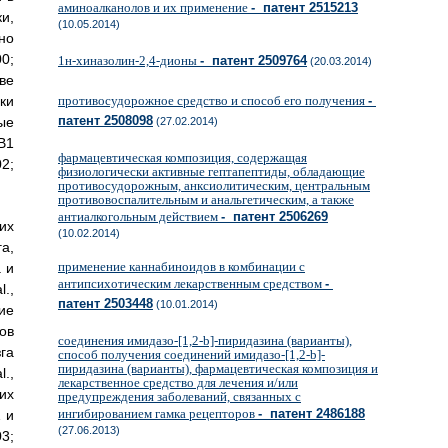
аминоалканолов и их применение
- патент 2515213
и,
(10.05.2014)
но
0;
1н-хиназолин-2,4-дионы
- патент 2509764
(20.03.2014)
ве
ки
противосудорожное средство и способ его получения
-
патент 2508098
ые
(27.02.2014)
B1
фармацевтическая композиция, содержащая
2;
физиологически активные гептапептиды, обладающие
противосудорожным, анксиолитическим, центральным
противовоспалительным и анальгетическим, а также
антиалкогольным действием
- патент 2506269
их
(10.02.2014)
а,
применение каннабиноидов в комбинации с
 и
антипсихотическим лекарственным средством
-
l.,
патент 2503448
(10.01.2014)
ие
ов
соединения имидазо-[1,2-b]-пиридазина (варианты),
га
способ получения соединений имидазо-[1,2-b]-
пиридазина (варианты), фармацевтическая композиция и
.,
лекарственное средство для лечения и/или
их
предупреждения заболеваний, связанных с
ингибированием гамка рецепторов
- патент 2486188
 и
(27.06.2013)
3;