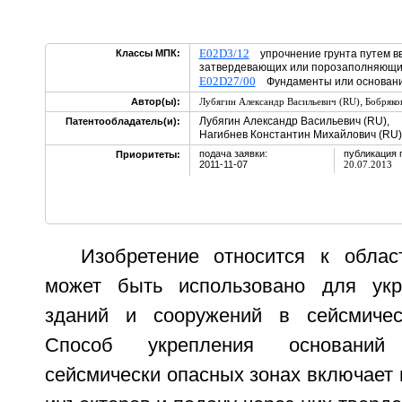
E02D3/12
Классы МПК:
упрочнение грунта путем вв
затвердевающих или порозаполняющи
E02D27/00
Фундаменты или основан
,
Автор(ы):
Лубягин Александр Васильевич (RU)
Бобряко
Лубягин Александр Васильевич (RU),
Патентообладатель(и):
Нагибнев Константин Михайлович (RU)
подача заявки:
публикация 
Приоритеты:
2011-11-07
20.07.2013
Изобретение относится к облас
может быть использовано для укр
зданий и сооружений в сейсмичес
Способ укрепления основани
сейсмически опасных зонах включает 