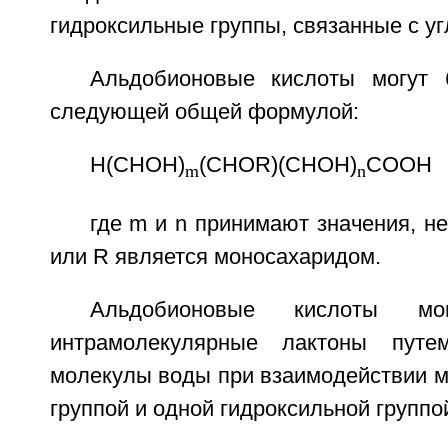
гидроксильные группы, связанные с у
Альдобионовые кислоты могут 
следующей общей формулой:
H(CHOH)
(CHOR)(CHOH)
COOH
m
n
где m и n принимают значения, не
или R является моносахаридом.
Альдобионовые кислоты мог
интрамолекулярные лактоны путе
молекулы воды при взаимодействии м
группой и одной гидроксильной группо