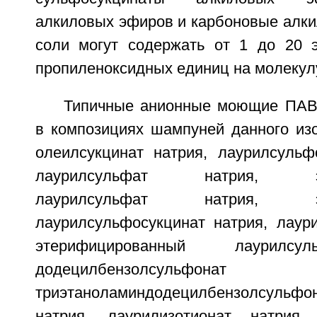
алкиловых эфиров и карбоновые алки
соли могут содержать от 1 до 20 
пропиленоксидных единиц на молекул
Типичные анионные моющие ПАВ
в композициях шампуней данного из
олеилсукцинат натрия, лаурилсульф
лаурилсульфат натрия, эте
лаурилсульфат натрия, эте
лаурилсульфосукцинат натрия, лаур
этерифицированный лаурилсу
додецилбензолсульфо
триэтаноламиндодецилбензолсульфона
натрия, лаурилизотионат натрия, 