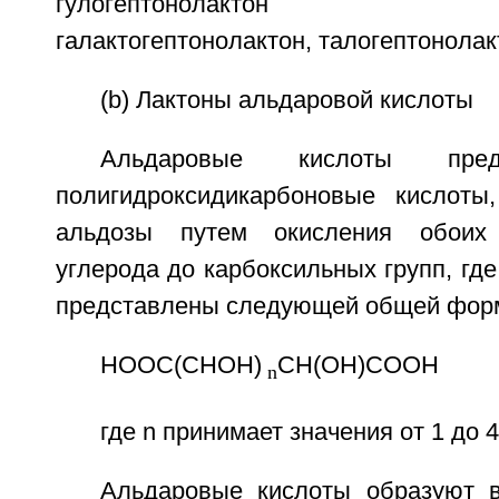
гулогептонолактон идог
галактогептонолактон, талогептонолак
(b) Лактоны альдаровой кислоты
Альдаровые кислоты пред
полигидроксидикарбоновые кислоты
альдозы путем окисления обоих
углерода до карбоксильных групп, где
представлены следующей общей фор
НООС(СНОН)
CH(ОН)СООН
n
где n принимает значения от 1 до 4
Альдаровые кислоты образуют 