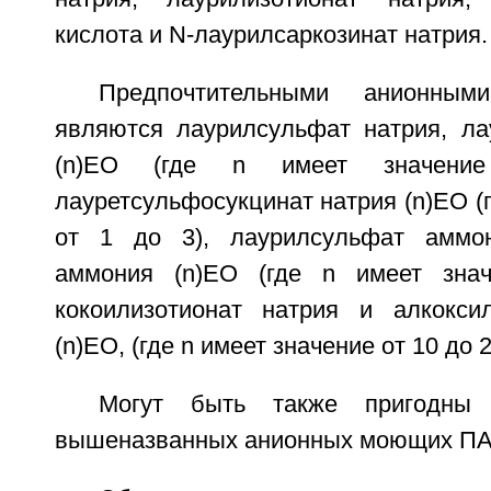
кислота и N-лаурилсаркозинат натрия.
Предпочтительными анионн
являются лаурилсульфат натрия, ла
(n)ЕО (где n имеет значен
лауретсульфосукцинат натрия (n)ЕО (г
от 1 до 3), лаурилсульфат аммон
аммония (n)ЕО (где n имеет зна
кокоилизотионат натрия и алкокси
(n)ЕО, (где n имеет значение от 10 до 2
Могут быть также пригодны
вышеназванных анионных моющих ПА