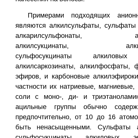
Примерами подходящих анио
являются алкилсульфаты, сульфаты
алкарилсульфонаты, алкан
алкилсукцинаты, алкилсул
сульфосукцинаты алкилов
алкилсаркозинаты, алкилфосфаты, 
эфиров, и карбоновые алкилэфироки
частности их натриевые, магниевые,
соли с моно-, ди- и триэтанолами
ацильные группы обычно содер
предпочтительно, от 10 до 16 атомо
быть ненасыщенными. Сульфаты а
сульфосукцинаты алкиловых 