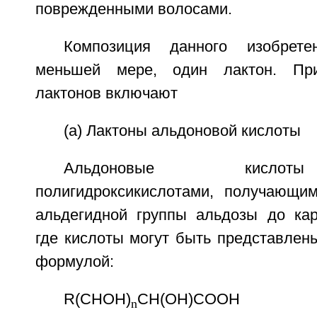
поврежденными волосами.
Композиция данного изобрете
меньшей мере, один лактон. Пр
лактонов включают
(а) Лактоны альдоновой кислоты
Альдоновые кислот
полигидроксикислотами, получающи
альдегидной группы альдозы до кар
где кислоты могут быть представле
формулой:
R(СНОН)
CH(ОН)СООН
n