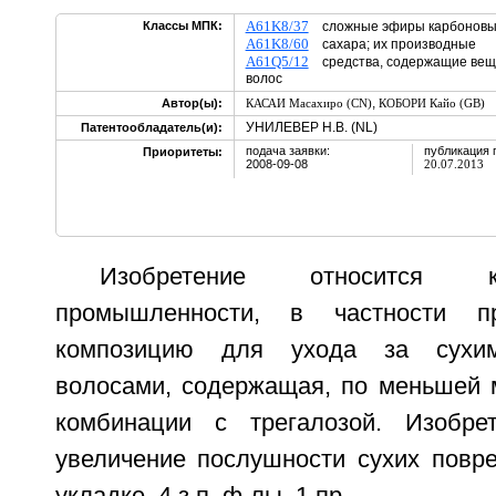
A61K8/37
Классы МПК:
сложные эфиры карбоновых
A61K8/60
сахара; их производные
A61Q5/12
средства, содержащие веще
волос
,
Автор(ы):
КАСАИ Масахиро (CN)
КОБОРИ Кайо (GB)
УНИЛЕВЕР Н.В. (NL)
Патентообладатель(и):
подача заявки:
публикация 
Приоритеты:
2008-09-08
20.07.2013
Изобретение относится к
промышленности, в частности пр
композицию для ухода за сухи
волосами, содержащая, по меньшей м
комбинации с трегалозой. Изобрет
увеличение послушности сухих повр