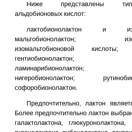
Ниже представлены тип
альдобионовых кислот:
лактобионолактон и изола
мальтобионолактон; изомал
изомальтобионовой кислоты; ц
гентиобионолактон; кодж
ламинарибионолактон; мел
нигеробионолактон; рутин
софоробионолактон.
Предпочтительно, лактон являет
Более предпочтительно лактон выбран
галактолактона, глюкуронолактона, 