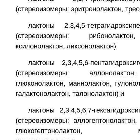
(стереоизомеры: эритронолактон, трео
лактоны 2,3,4,5-тетрагидрокси
(стереоизомеры: рибонолактон
ксилонолактон, ликсонолактон);
лактоны 2,3,4,5,6-пентагидрокс
(стереоизомеры: аллонолактон
глюконолактон, маннолактон, гулонол
галактонолактон, талонолактон) и
лактоны 2,3,4,5,6,7-гексагидрокс
(стереоизомеры: аллогептонолактон,
глюкогептонолактон, манно