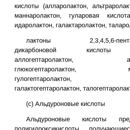
кислоты (алларолактон, альтраролак
маннаролактон, гуларовая кислот
идаролактон, галактаролактон, таларо
лактоны 2,3,4,5,6-пентагид
дикарбоновой кислоты (с
аллогептаролактон, альтро
глюкогептаролактон, манно
гулогептаролактон, идог
галактогептаролактон, талогептаролак
(с) Альдуроновые кислоты
Альдуроновые кислоты пре
полигидроксикислоты, получающи