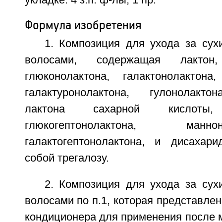
укладке. 4 з.п. ф-лы, 1 пр.
Формула изобретения
1. Композиция для ухода за су
волосами, содержащая лакто
глюконолактона, галактонолактона,
галактуронолактона, гулонолактон
лактона сахарной кислоты, 
глюкогептонолактона, ман
галактогептонолактона, и дисахар
собой трегалозу.
2. Композиция для ухода за су
волосами по п.1, которая представле
кондиционера для применения после 