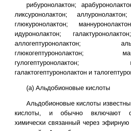
рибуронолактон; арабуронолакто
ликсуронолактон; аллуронолактон;
глюкуронолактон; маннуронолактон
идуронолактон; галактуронолактон
аллогептуронолактон; альтрог
глюкогептуронолактон; манног
гулогептуронолактон; идоге
галактогептуронолактон и талогептуро
(а) Альдобионовые кислоты
Альдобионовые кислоты известны
кислоты, и обычно включают о
химически связанный через эфирную 