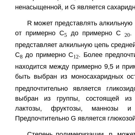
ненасыщенной, и G является сахаридн
R может представлять алкильную
от примерно C
до примерно С
.
5
20
представляет алкильную цепь средне
С
до примерно C
. Более предпочт
8
12
находится между примерно 9,5 и при
быть выбран из моносахаридных ос
предпочтительно является гликози
выбран из группы, состоящей из 
лактозы, фруктозы, маннозы и
Предпочтительно G является глюкозой
Степень полимеризации, n, може