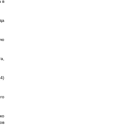
 в
да
ую
а,
4)
го
ко
ов