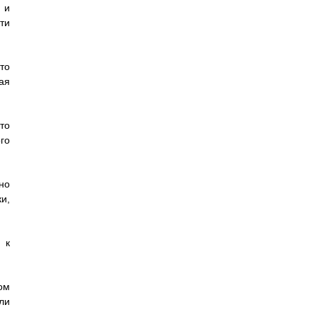
 и
ти
то
ая
то
го
но
и,
 к
ом
ли