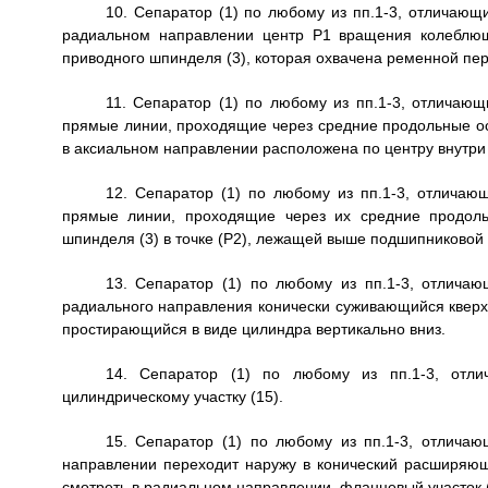
10. Сепаратор (1) по любому из пп.1-3, отличающи
радиальном направлении центр Р1 вращения колеблюще
приводного шпинделя (3), которая охвачена ременной пе
11. Сепаратор (1) по любому из пп.1-3, отличающ
прямые линии, проходящие через средние продольные оси 
в аксиальном направлении расположена по центру внутри 
12. Сепаратор (1) по любому из пп.1-3, отличающ
прямые линии, проходящие через их средние продоль
шпинделя (3) в точке (Р2), лежащей выше подшипниковой
13. Сепаратор (1) по любому из пп.1-3, отличаю
радиального направления конически суживающийся кверху у
простирающийся в виде цилиндра вертикально вниз.
14. Сепаратор (1) по любому из пп.1-3, отли
цилиндрическому участку (15).
15. Сепаратор (1) по любому из пп.1-3, отличаю
направлении переходит наружу в конический расширяющ
смотреть в радиальном направлении, фланцевый участок (