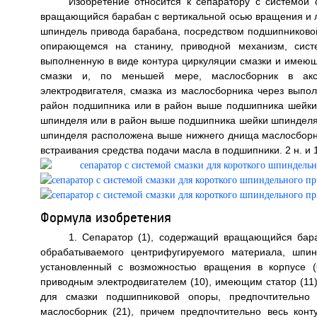
Изобретение относится к сепаратору с системой 
вращающийся барабан с вертикальной осью вращения и 
шпиндель привода барабана, посредством подшипниковой
опирающемся на станину, приводной механизм, сист
выполненную в виде контура циркуляции смазки и имеющ
смазки и, по меньшей мере, маслосборник в акс
электродвигателя, смазка из маслосборника через выпо
район подшипника или в район выше подшипника шейки
шпинделя или в район выше подшипника шейки шпинделя,
шпинделя расположена выше нижнего днища маслосборник
встраивания средства подачи масла в подшипники. 2 н. и 18
Формула изобретения
1. Сепаратор (1), содержащий вращающийся бара
обрабатываемого центрифугируемого материала, шпин
установленный с возможностью вращения в корпусе (
приводным электродвигателем (10), имеющим статор (11)
для смазки подшипниковой опоры, предпочтительн
маслосборник (21), причем предпочтительно весь кон