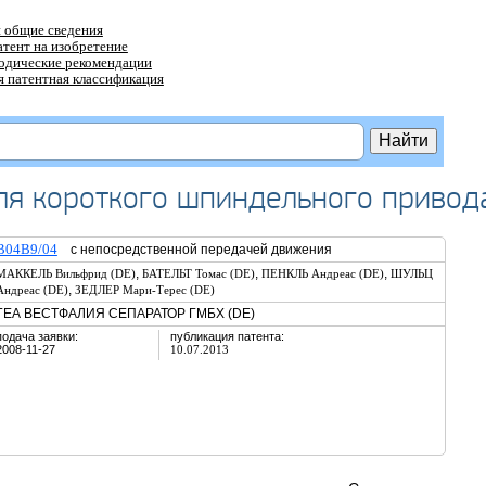
 общие сведения
атент на изобретение
тодические рекомендации
 патентная классификация
для короткого шпиндельного привод
B04B9/04
с непосредственной передачей движения
,
,
,
МАККЕЛЬ Вильфрид (DE)
БАТЕЛЬТ Томас (DE)
ПЕНКЛЬ Андреас (DE)
ШУЛЬЦ
,
Андреас (DE)
ЗЕДЛЕР Мари-Терес (DE)
ГЕА ВЕСТФАЛИЯ СЕПАРАТОР ГМБХ (DE)
подача заявки:
публикация патента:
2008-11-27
10.07.2013