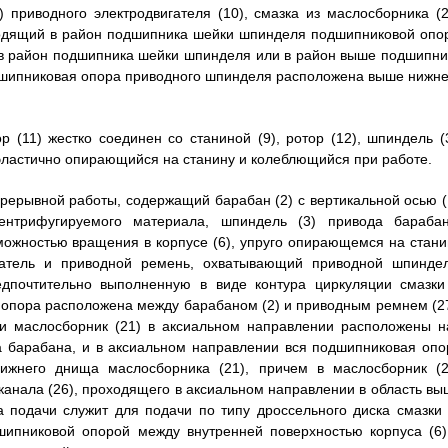
приводного электродвигателя (10), смазка из маслосборника (2
оходящий в район подшипника шейки шпинделя подшипниковой опо
 в район подшипника шейки шпинделя или в район выше подшипни
одшипниковая опора приводного шпинделя расположена выше нижне
р (11) жестко соединен со станиной (9), ротор (12), шпиндель (3
, эластично опирающийся на станину и колеблющийся при работе.
прерывной работы, содержащий барабан (2) с вертикальной осью (
нтрифугируемого материала, шпиндель (3) привода барабан
ожностью вращения в корпусе (6), упруго опирающемся на стани
гатель и приводной ремень, охватывающий приводной шпиндел
едпочтительно выполненную в виде контура циркуляции смазки
опора расположена между барабаном (2) и приводным ремнем (27
 и маслосборник (21) в аксиальном направлении расположены н
 барабана, и в аксиальном направлении вся подшипниковая опо
жнего днища маслосборника (21), причем в маслосборник (2
канала (26), проходящего в аксиальном направлении в область вы
 подачи служит для подачи по типу дроссельного диска смазки 
шипниковой опорой между внутренней поверхностью корпуса (6)