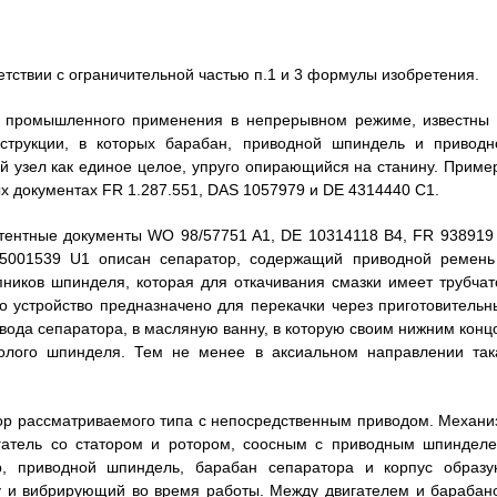
етствии с ограничительной частью п.1 и 3 формулы изобретения.
я промышленного применения в непрерывном режиме, известны 
нструкции, в которых барабан, приводной шпиндель и приводн
ый узел как единое целое, упруго опирающийся на станину. Приме
х документах FR 1.287.551, DAS 1057979 и DE 4314440 C1.
атентные документы WO 98/57751 A1, DE 10314118 B4, FR 938919 
5001539 U1 описан сепаратор, содержащий приводной ремень
ников шпинделя, которая для откачивания смазки имеет трубчат
то устройство предназначено для перекачки через приготовительн
вода сепаратора, в масляную ванну, в которую своим нижним конц
олого шпинделя. Тем не менее в аксиальном направлении так
ор рассматриваемого типа с непосредственным приводом. Механи
игатель со статором и ротором, соосным с приводным шпинделе
р, приводной шпиндель, барабан сепаратора и корпус образу
ну и вибрирующий во время работы. Между двигателем и барабан