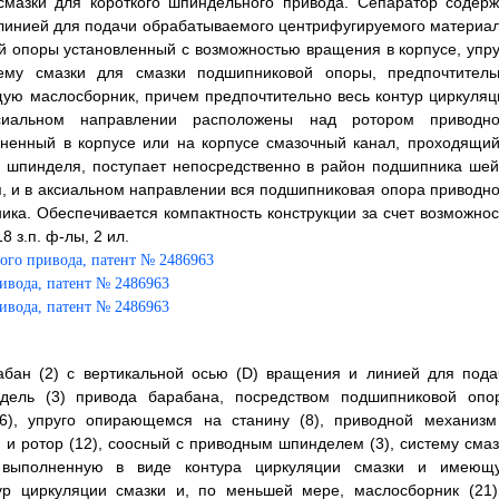
смазки для короткого шпиндельного привода. Сепаратор содерж
линией для подачи обрабатываемого центрифугируемого материал
 опоры установленный с возможностью вращения в корпусе, упру
ему смазки для смазки подшипниковой опоры, предпочтитель
ую маслосборник, причем предпочтительно весь контур циркуляц
иальном направлении расположены над ротором приводно
лненный в корпусе или на корпусе смазочный канал, проходящий
 шпинделя, поступает непосредственно в район подшипника шей
 и в аксиальном направлении вся подшипниковая опора приводно
а. Обеспечивается компактность конструкции за счет возможнос
 з.п. ф-лы, 2 ил.
бан (2) с вертикальной осью (D) вращения и линией для пода
дель (3) привода барабана, посредством подшипниковой опо
6), упруго опирающемся на станину (8), приводной механизм
 и ротор (12), соосный с приводным шпинделем (3), систему смаз
о выполненную в виде контура циркуляции смазки и имеющ
тур циркуляции смазки и, по меньшей мере, маслосборник (21)