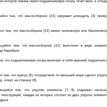
з которой смазка через подшипниковую опору течет вниз, а оттуда
ийся тем, что маслосборник (21) окружает шпиндель (3) приво
йся тем, что маслосборник (21) имеет коническую или биконическ
ющийся тем, что маслосборник (21) выполнен в виде элемент
да барабана.
ем, что подшипниковая опора включает в себя верхний подшипник (
я тем, что корпус (6) посредством по меньшей мере одного упруго
, оперт на станину (9).
ющийся тем, что упругие элементы (7, 8) содержат несколь
онструкций, каждая из которых состоит из двух упругих элемент
друга.