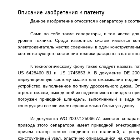
Описание изобретения к патенту
Данное изобретение относится к сепаратору в соотв
Сами по себе такие сепараторы, в том числе дл
уровня техники. Среди известных систем имеются ко
электродвигатель жестко соединены в один конструктивн
соответствующего состояния техники раскрыты в патентны
К технологическому фону также следует назвать п
US 6428460 B1 и US 1745853 A. В документе DE 200
циркуляционную систему смазки для смазывания подшип
устройство, выполненное по типу дроссельного диска. Э
агрегат смазки, выходящей из подшипников шпинделя при
погружен приводной шпиндель, выполненный в виде п
конструкция все же имеет сравнительно большую длину.
Из документа WO 2007/125066 A1 известен сепарат
привода этого сепаратора имеет приводной электродв
причем статор жестко соединен со станиной, а рото
конструктивный узел, эластично опирающийся на стани