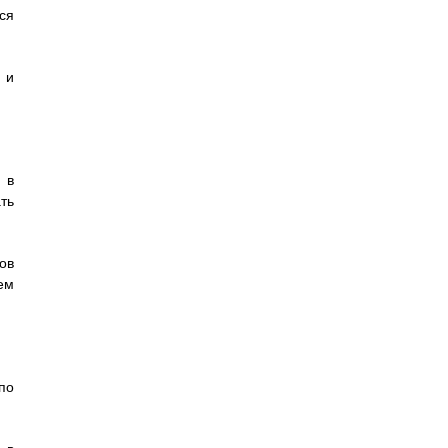
ся
 и
 в
ть
ов
ем
по