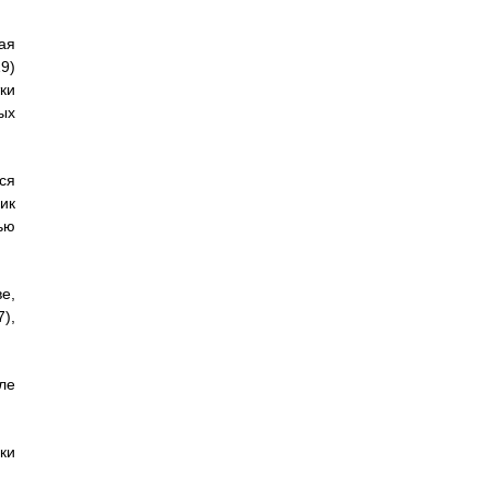
ая
9)
ки
ных
ся
ик
ью
е,
),
ле
ки