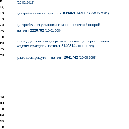
ит
(20.02.2013)
а,
го
центробежный сепаратор
- патент 2436637
(20.12.2011)
но
ии
центробежная установка с газостатической опорой
-
патент 2220782
го
(10.01.2004)
 в
привод устройства для разделения или диспергирования
ки
жидких фракций
- патент 2140814
(10.11.1999)
го
ти
ультрацентрифуга
- патент 2041742
(20.08.1995)
чи
ры
 с
ки
ую
 в