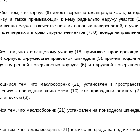
ийся тем, что корпус (6) имеет верхнюю фланцевую часть, котор
низу, а также примыкающий к нему радиальпо наружу участок (1
ки всегда служат в качестве нижних опорных поверхностей, а участ
й для первых и вторых упругих элементов (7, 8), всегда направлен
ийся тем, что к фланцевому участку (18) примыкает простирающая
0) корпуса, окружающая приводной шпиндель (3), причем подшипн
у внутренней поверхностью корпуса (6) и наружной поверхност
ющийся тем, что маслосборник (21) установлен в пространств
, снизу - приводным двигателем (10) или приводным ремнем (27
шпинделем (3).
ийся тем, что маслосборник (21) установлен на приводном шпинде
ся тем, что в маслосборник (21) в качестве средства подачи смаз