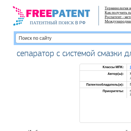
Терминология и
Как получить п
Роспатент - ме
Международная
В РФ
ПАТЕНТНЫЙ ПОИСК
сепаратор с системой смазки 
Классы МПК:
Автор(ы):
Патентообладатель(и):
Приоритеты: