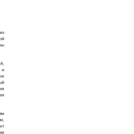
из
ой
ры
A,
 и
ое
ый
ом
ая
зм
м,
ют
ом