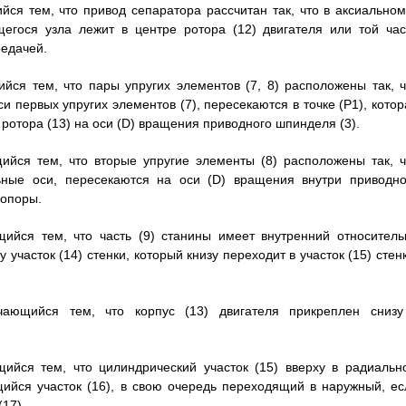
йся тем, что привод сепаратора рассчитан так, что в аксиальном
гося узла лежит в центре ротора (12) двигателя или той час
редачей.
ийся тем, что пары упругих элементов (7, 8) расположены так, ч
первых упругих элементов (7), пересекаются в точке (Р1), котор
ротора (13) на оси (D) вращения приводного шпинделя (3).
ийся тем, что вторые упругие элементы (8) расположены так, ч
ные оси, пересекаются на оси (D) вращения внутри приводно
 опоры.
щийся тем, что часть (9) станины имеет внутренний относитель
часток (14) стенки, который книзу переходит в участок (15) стенк
чающийся тем, что корпус (13) двигателя прикреплен снизу
щийся тем, что цилиндрический участок (15) вверху в радиальн
ийся участок (16), в свою очередь переходящий в наружный, ес
17).