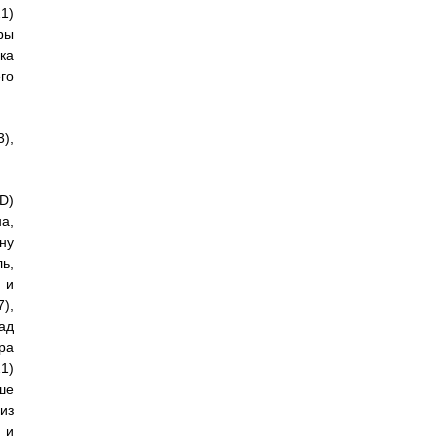
1)
ры
ка
го
),
D)
а,
ну
ь,
 и
),
ад
ра
1)
ше
из
 и