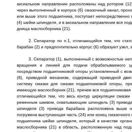
аксиальном направлении расположены над ротором (12) 
через выполненный в корпусе (6) смазочный канал, пр
или выше этого подшипника, поступает непосредственно
(4) шейки шпинделя, и в аксиальном направлении вся п
днища маслосборника (21).
2. Сепаратор по п.1, отличающийся тем, что стато
барабан (2) и предпочтительно корпус (6) образуют узел
3. Сепаратор (1), выполненный с возможностью не
вращения и линией для подачи обрабатываемого це
посредством подшипниковой опоры установленный с возм
(8), приводной механизм, содержащий приводной дви
систему смазки для смазки подшипниковой опоры, пр
имеющую маслосборник (21), причем вся подшипниковая 
отличающийся тем, что весь контур циркуляции смазки
ременным шкивом, охватывающим шпиндель (3) привода
шпинделя (3) привода барабана расположена выше ни
погружена выступающая часть (24) или конец смазочного 
подшипника шейки шпинделя, который в качестве органа
маслосборника (21) в область, расположенную над под