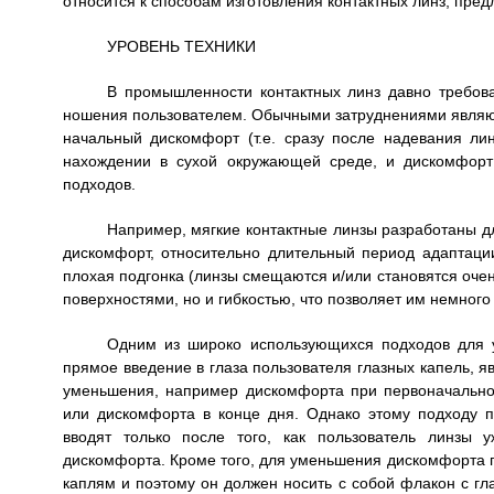
относится к способам изготовления контактных линз, пре
УРОВЕНЬ ТЕХНИКИ
В промышленности контактных линз давно требов
ношения пользователем. Обычными затруднениями являютс
начальный дискомфорт (т.е. сразу после надевания лин
нахождении в сухой окружающей среде, и дискомфорт
подходов.
Например, мягкие контактные линзы разработаны дл
дискомфорт, относительно длительный период адаптаци
плохая подгонка (линзы смещаются и/или становятся очен
поверхностями, но и гибкостью, что позволяет им немного
Одним из широко использующихся подходов для у
прямое введение в глаза пользователя глазных капель, я
уменьшения, например дискомфорта при первоначальном
или дискомфорта в конце дня. Однако этому подходу 
вводят только после того, как пользователь линзы 
дискомфорта. Кроме того, для уменьшения дискомфорта п
каплям и поэтому он должен носить с собой флакон с гл