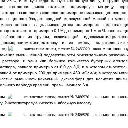
ри 25°С, и мягкую гидрогелевую контактную линзу, погруженную
вая контактная линза включает полимерную матрицу, перв
и второе выщелачивающееся полимерное смазывающее веществ
е вещество обладает средней молекулярной массой по меньш
 масса первого выщелачивающегося полимерного смазывающе
аствор включает от примерно 0,1% до примерно 1 мас.% содержаще
 выбранного из группы, включающей гидроксиметилцеллюлоз
идроксипропилметилцеллюлозу и их смесь, полиэтиленгликол
нее,
-оксо-многоосновн
еспечения уменьшенной подверженности окислительному разложен
м растворе, и один или большее количество буферных агентов
створа, равного примерно от 6,0 до 8,0, и в котором относитель
авной от примерно 200 до примерно 450 мОсм/кг, в котором мягк
обностью уменьшать начальный дискомфорт для носителя линзы
тельного периода времени, превышающего 6 ч.
ором
-оксо-многоосновн
, 2-кетоглутаровую кислоту и яблочную кислоту.
ором
-оксо-многоосновн