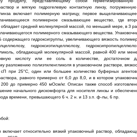
му продукту, представляющему собой герметизированную
аствор и мягкую гидрогелевую контактную линзу, погруженную
я линза включает полимерную матрицу, первое выщелачивающее
ачивающееся полимерное смазывающее вещество, где втор
ладает средней молекулярной массой, по меньшей мере, в 3 ра
елачивающегося полимерного смазывающего вещества. Упаковочн
% содержащего гидроксигруппы, увеличивающего вязкость полимер
еллюлозу, гидроксиэтилцеллюлозу, гидроксипропилцеллюлоз
гликоль, обладающий молекулярной массой, равной 400 или мене
сновную кислоту или ее соль в количестве, достаточном д
у разложению полиэтиленгликоля в упаковочном растворе, вязкос
0 сП при 25°С, один или большее количество буферных агентов
аствора, равного примерно от 6,0 до 8,0, и в котором упаковочн
 200 до примерно 450 мОсм/кг. Описан также способ изготовлен
ньшение начального дискомфорта для носителя линзы и обеспечен
да времени, превышающего 6 ч. 2 н. и 13 з.п. ф-лы, 6 пр.
обой:
я включает относительно вязкий упаковочный раствор, обладающ