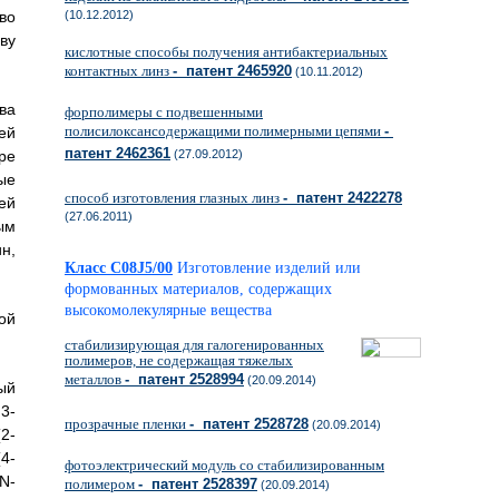
(10.12.2012)
во
ву
кислотные способы получения антибактериальных
контактных линз
- патент 2465920
(10.11.2012)
ва
форполимеры с подвешенными
полисилоксансодержащими полимерными цепями
-
ей
патент 2462361
(27.09.2012)
ре
ые
способ изготовления глазных линз
- патент 2422278
ей
(27.06.2011)
ым
н,
Класс C08J5/00
Изготовление изделий или
формованных материалов, содержащих
высокомолекулярные вещества
ой
стабилизирующая для галогенированных
полимеров, не содержащая тяжелых
металлов
- патент 2528994
(20.09.2014)
ый
3-
прозрачные пленки
- патент 2528728
(20.09.2014)
(2-
4-
фотоэлектрический модуль со стабилизированным
N-
полимером
- патент 2528397
(20.09.2014)