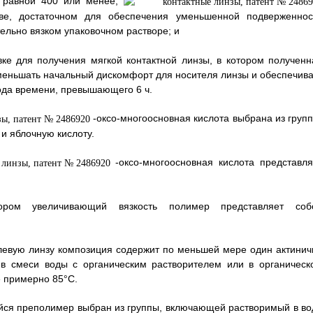
, равной 400 или менее,
тве, достаточном для обеспечения уменьшенной подверженнос
ельно вязком упаковочном растворе; и
вке для получения мягкой контактной линзы, в котором полученн
уменьшать начальный дискомфорт для носителя линзы и обеспечива
ода времени, превышающего 6 ч.
-оксо-многоосновная кислота выбрана из групп
и яблочную кислоту.
-оксо-многоосновная кислота представля
ром увеличивающий вязкость полимер представляет соб
елевую линзу композиция содержит по меньшей мере один актинич
в смеси воды с органическим растворителем или в органическ
е примерно 85°С.
ийся преполимер выбран из группы, включающей растворимый в во