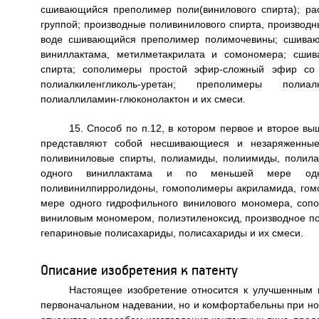
сшивающийся преполимер поли(винилового спирта); ра
группой; производные поливинилового спирта, производ
воде сшивающийся преполимер полимочевины; сшиваю
виниллактама, метилметакрилата и сомономера; сшив
спирта; сополимеры простой эфир-сложный эфир со
полиалкиленгликоль-уретан; преполимеры полиал
полиаллиламин-глюконолактон и их смеси.
15. Способ по п.12, в котором первое и второе 
представляют собой несшивающиеся и незаряженны
поливиниловые спирты, полиамиды, полиимиды, полил
одного виниллактама и по меньшей мере одног
поливинилпирролидоны, гомополимеры акриламида, го
мере одного гидрофильного винилового мономера, со
виниловым мономером, полиэтиленоксид, производное по
гепариновые полисахариды, полисахариды и их смеси.
Описание изобретения к патенту
Настоящее изобретение относится к улучшенным 
первоначальном надевании, но и комфортабельны при но