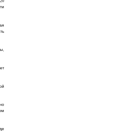
ти
ая
ть
ы,
ет
ой
но
ом
де