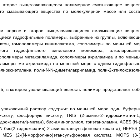
ром второе выщелачивающееся полимерное смазывающее вещест
го смазывающего вещества по молекулярной массе или соста
ором первое и второе выщелачивающиеся смазывающие вещест
ющиеся гидрофильные полимеры, выбранные из группы, включающ
актон, гомополимеры виниллактама, сополимеры по меньшей ме
о гидрофильного винилового мономера, алкилированн
мополимеры метакриламида, сополимеры акриламида и по меньш
полимеры метакриламида по меньшей мере с одним гидрофильн
лиоксиэтилена, поли-N-N-диметилакриламид, поли-2-этилоксазоли
-5, в котором увеличивающий вязкость полимер представляет соб
ом упаковочный раствор содержит по меньшей мере один буферн
лоту, фосфорную кислоту, TRIS (2-амино-2-гидроксиметил-1,
(гидроксиметил)-метан), бис-аминополиол, триэтаноламин, ACES (N-
N-бис(2-гидроксиэтил)-2-аминоэтансульфоновая кислота), HEPES (
а), MES (2-(N-морфолино)этансульфоновая кислота), MOPS (3-[