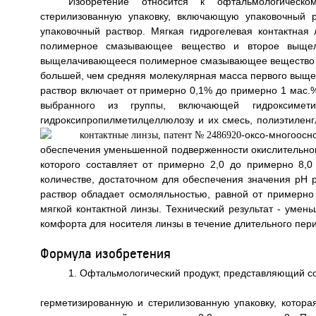
Изобретение относится к офтальмологическо
стерилизованную упаковку, включающую упаковочный р
упаковочный раствор. Мягкая гидрогелевая контактна
полимерное смазывающее вещество и второе выщел
выщелачивающееся полимерное смазывающее вещество об
большей, чем средняя молекулярная масса первого выщ
раствор включает от примерно 0,1% до примерно 1 мас.
выбранного из группы, включающей гидроксиметилц
гидроксипропилметилцеллюлозу и их смесь, полиэтилен
-оксо-многоо
обеспечения уменьшенной подверженности окислительном
которого составляет от примерно 2,0 до примерно 8,
количестве, достаточном для обеспечения значения рН р
раствор обладает осмоляльностью, равной от примерно
мягкой контактной линзы. Технический результат - уме
комфорта для носителя линзы в течение длительного перио
Формула изобретения
1. Офтальмологический продукт, представляющий с
герметизированную и стерилизованную упаковку, котора