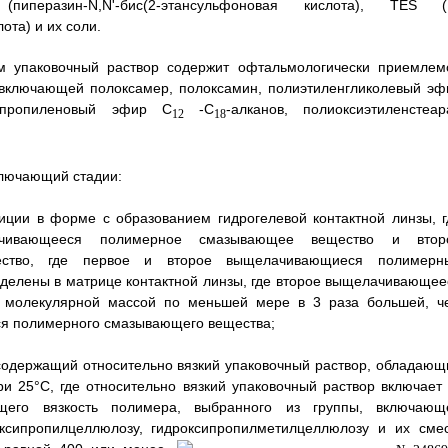
(пиперазин-N,N'-бис(2-этансульфоновая кислота), TES (
ота) и их соли.
ом упаковочный раствор содержит офтальмологически приемлем
, включающей полоксамер, полоксамин, полиэтиленгликолевый эф
сипропиленовый эфир C
-C
-алканов, полиоксиэтиленстеара
12
18
включающий стадии:
иции в форме с образованием гидрогелевой контактной линзы, г
чивающееся полимерное смазывающее вещество и втор
ство, где первое и второе выщелачивающиеся полимерн
делены в матрице контактной линзы, где второе выщелачивающее
 молекулярной массой по меньшей мере в 3 раза большей, ч
я полимерного смазывающего вещества;
, содержащий относительно вязкий упаковочный раствор, обладающ
и 25°С, где относительно вязкий упаковочный раствор включает 
его вязкость полимера, выбранного из группы, включающ
оксипропилцеллюлозу, гидроксипропилметилцеллюлозу и их смес