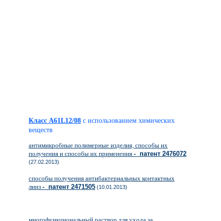
Класс A61L12/08
с использованием химических
веществ
антимикробные полимерные изделия, способы их
получения и способы их применения
- патент 2476072
(27.02.2013)
способы получения антибактериальных контактных
линз
- патент 2471505
(10.01.2013)
многофункциональный раствор для ухода за