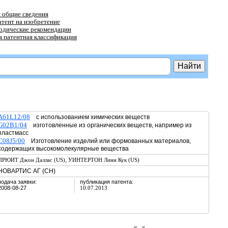
 общие сведения
атент на изобретение
тодические рекомендации
 патентная классификация
A61L12/08
с использованием химических веществ
G02B1/04
изготовленные из органических веществ, например из
пластмасс
C08J5/00
Изготовление изделий или формованных материалов,
содержащих высокомолекулярные вещества
,
ПРЮИТ Джон Даллас (US)
УИНТЕРТОН Линн Кук (US)
НОВАРТИС АГ (CH)
подача заявки:
публикация патента:
2008-08-27
10.07.2013