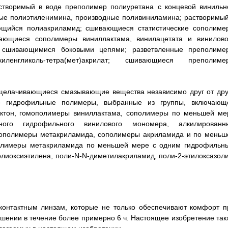
створимый в воде преполимер полиуретана с концевой винильн
ные полиэтиленимина, производные поливиниламина; растворимый
щийся полиакриламид; сшивающиеся статистические сополиме
ающиеся сополимеры виниллактама, винилацетата и винилово
 сшивающимися боковыми цепями; разветвленные преполиме
киленгликоль-тетра(мет)акрилат; сшивающиеся преполиме
выщелачивающиеся смазывающие вещества независимо друг от дру
е гидрофильные полимеры, выбранные из группы, включающ
актон, гомополимеры виниллактама, сополимеры по меньшей ме
о гидрофильного винилового мономера, алкилированн
мополимеры метакриламида, сополимеры акриламида и по меньш
полимеры метакриламида по меньшей мере с одним гидрофильн
лиоксиэтилена, поли-N-N-диметилакриламид, поли-2-этилоксазоли
контактным линзам, которые не только обеспечивают комфорт п
шении в течение более примерно 6 ч. Настоящее изобретение так