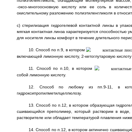
полиэтиленгликоль, обладающий молекулярной массой
-оксо-многоосновную кислоту или ее соль в количес
окислительному разложению полиэтиленгликоля в относит
c) стерилизация гидрогелевой контактной линзы в упако
мягкая контактная линза характеризуется способностью 
для носителя линзы комфорт в течение длительного пери
10. Способ по п.9, в котором
включающей лимонную кислоту, 2-кетоглутаровую кислоту 
11. Способ по п.10, в котором
собой лимонную кислоту.
12. Способ по любому из пп.9-11, в кото
гидроксипропилметилцеллюлозу.
13. Способ по п.12, в котором образующая гидрог
сшивающийся преполимер, который растворим в воде, 
растворителе или обладает температурой плавления ниж
14. Способ по п.12, в котором актинично сшивающ