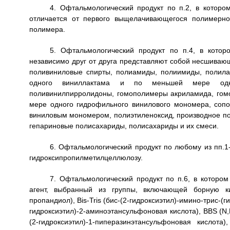
4. Офтальмологический продукт по п.2, в кото
отличается от первого выщелачивающегося полимерно
полимера.
5. Офтальмологический продукт по п.4, в кот
независимо друг от друга представляют собой несшива
поливиниловые спирты, полиамиды, полиимиды, полил
одного виниллактама и по меньшей мере одног
поливинилпирролидоны, гомополимеры акриламида, го
мере одного гидрофильного винилового мономера, со
виниловым мономером, полиэтиленоксид, производное по
гепариновые полисахариды, полисахариды и их смеси.
6. Офтальмологический продукт по любому из пп.1
гидроксипропилметилцеллюлозу.
7. Офтальмологический продукт по п.6, в котор
агент, выбранный из группы, включающей борную кис
пропандиол), Bis-Tris (бис-(2-гидроксиэтил)-имино-трис-
гидроксиэтил)-2-аминоэтансульфоновая кислота), BBS (N,
(2-гидроксиэтил)-1-пиперазинэтансульфоновая кислот