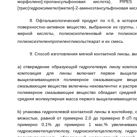
морфолино]-пропансульфоновая кислота), PIPES 
[трис(гидроксиметил)метил]-2-аминоэтансульфоновая кисл
8. Офтальмологический продукт по п.6, в котор
поверхностно-активное вещество, выбранное из группы
жирной кислоты, полиоксиэтиленовый или полиок
полиоксиэтиленпропиленгликольстеарат и их смесь.
9. Способ изготовления мягкой контактной линзы, 
а) отверждение образующей гидрогелевую линзу композ
композиция для линзы включает первое выщела
выщелачивающееся полимерное смазывающее веще
смазывающие вещества включены нековалентно и распре
полимерное смазывающее вещество обладает средней
средняя молекулярная масса первого выщелачивающегос
b) упаковка гидрогелевой контактной линзы в контейнер
вязкостью, равной от примерно 2,0 до примерно 8 сП пр
примерно 0,1% до примерно 1 мас.% увеличивающ
гидроксиметилцеллюлозу, гидроксиэтилцеллюлозу, гидр