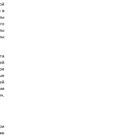
ой
 в
ры
го
ры
ры
га
ей
ре
ые
ей
ым
н,
ри
же