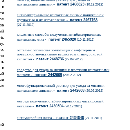
 и
контактными линзами
- патент 2468823
(10.12.2012)
 в
ся
антибактериальные контактные линзы с пониженной
ое
мутностью и их изготовление
- патент 2467768
за
(27.11.2012)
ый
кислотные способы получения антибактериальных
а,
контактных линз
- патент 2465920
(10.11.2012)
у,
е,
офтальмологическая композиция с амфотерным
поверхностно-активным веществом и гиалуроновой
ля
кислотой
- патент 2448736
(27.04.2012)
ть
 в
средство для ухода за мягкими и жесткими контактными
ый
линзами
- патент 2442609
(20.02.2012)
ия
многофункциональный раствор для ухода за мягкими
ие
контактными линзами
- патент 2442608
(20.02.2012)
методы получения стабилизированных частиц солей
металлов
- патент 2436594
(20.12.2011)
антимикробная линза
- патент 2434646
(27.11.2011)
ий