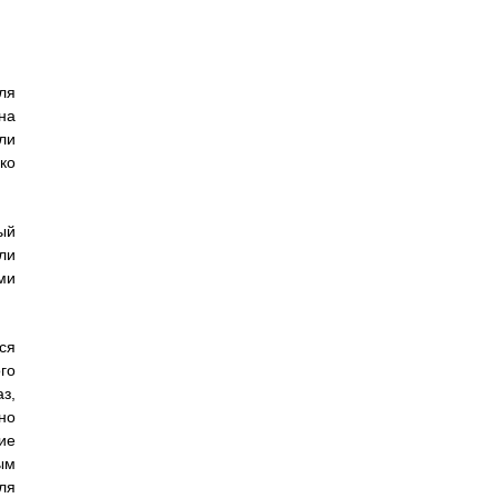
ля
на
ли
ко
ый
ли
ми
ся
го
з,
но
ие
ым
ля