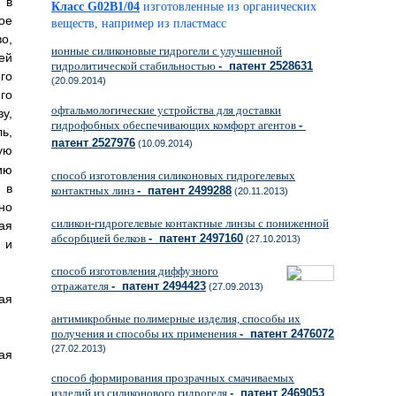
 в
Класс G02B1/04
изготовленные из органических
ое
веществ, например из пластмасс
о,
ионные силиконовые гидрогели с улучшенной
ей
гидролитической стабильностью
- патент 2528631
го
(20.09.2014)
го
офтальмологические устройства для доставки
у,
гидрофобных обеспечивающих комфорт агентов
-
ь,
патент 2527976
(10.09.2014)
ую
ию
способ изготовления силиконовых гидрогелевых
 в
контактных линз
- патент 2499288
(20.11.2013)
но
силикон-гидрогелевые контактные линзы с пониженной
ая
абсорбцией белков
- патент 2497160
(27.10.2013)
 и
способ изготовления диффузного
отражателя
- патент 2494423
(27.09.2013)
ая
антимикробные полимерные изделия, способы их
получения и способы их применения
- патент 2476072
(27.02.2013)
ая
способ формирования прозрачных смачиваемых
изделий из силиконового гидрогеля
- патент 2469053