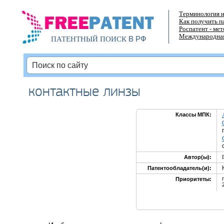
Терминология и
Как получить п
Роспатент - ме
Международная
В РФ
ПАТЕНТНЫЙ ПОИСК
контактные линзы
Классы МПК:
Автор(ы):
Патентообладатель(и):
Приоритеты: