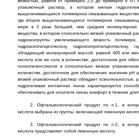
вязкостью, равной от примерно 2,0 до примерно 8 сП п
упаковочный раствор, в котором мягкая гидрогеле
выщелачивающееся полимерное смазывающее вещество 
где второе выщелачивающееся полимерное смазывающе
мере в 3 раза большей, чем средняя молекулярная
вещества, в котором относительно вязкий упаковочный р
гидроксигруппы увеличивающего вязкость полимера,
гидроксиэтилцеллюлозу, гидроксипропилцеллюлозу, г
обладающий молекулярной массой, равной 400 или ме
кислоту или ее соль в количестве, достаточном для об
полиэтиленгликоля в относительно вязком упаковочно
количестве, достаточном для обеспечения значения рН ра
вязкий упаковочный раствор обладает осмоляльностью, р
гидрогелевая контактная линза характеризуется спос
обеспечивать для носителя линзы комфорт в течение дли
2. Офтальмологический продукт по п.1, в кот
кислота выбрана из группы, включающей лимонную кислоту
3. Офтальмологический продукт по п.2, в кот
кислота представляет собой лимонную кислоту.