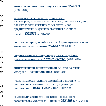
N-
антифрикционная композиция
- патент 2526989
(27.08.2014)
ое
использование полимеризуемых смол,
ир
характеризующихся низким газовыделением в вакууме,
для изготовления композитных материалов,
т,
предназначенных для использования в космосе
-
патент 2526973
(27.08.2014)
лист, характеризующийся высокой проницаемостью по
водяному пару
- патент 2526617
(27.08.2014)
де
водорастворимая биодеградируемая съедобная
ое
упаковочная пленка
- патент 2525926
(20.08.2014)
ые
ся
антифрикционный композиционный полимерный
ем
материал
- патент 2524958
(10.08.2014)
полиэтиленовая пленка с высокой прочностью на
растяжение и высокой энергией разрыва при
ий
растяжении
- патент 2524948
(10.08.2014)
от
ей
композиция для получения катионообменного
волокнистого материала
- патент 2524393
(27.07.2014)
ь,