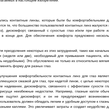
длагаемых в настоящем изобретении.
ались контактные линзы, которые были бы комфортабельными д
я те, что большинство пользователей контактных линз жалуются 
з), дискомфорт, связанный с сухостью глаз и/или при работе и
 в конце дня. Для обеспечения комфорта предложено несколь
я преодоления некоторых из этих затруднений, таких как начальн
и (неделя или две), необходимый для привыкания пациента, и/и
ь неудобными). Это обусловлено не только их относительно мягки
 менять форму для разных глаз.
лучшения комфортабельности контактных линз для глаз являет
вляющихся смазкой для глаз, при надетой линзе, с целью некоторо
 надевании, дискомфорта, связанного с эффектами сухости гла
присущи неизбежные недостатки. Например, глазные капли обыч
уже ощутил дискомфорт, и он не предупреждает возникновен
ользователь должен обладать легким и удобным доступом к глазн
азными каплями. Это увеличивает затраты и создает неудобство д