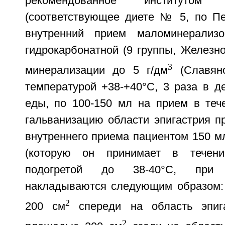
рекомендованное институто
(соответствующее диете № 5, по Пев
внутренний прием маломинерализо
гидрокарбонатной (9 группы, Железн
3
минерализации до 5 г/дм
(Славянс
температурой +38-+40°С, 3 раза в д
еды, по 100-150 мл на прием в тече
гальванизацию области эпигастрия п
внутреннего приема пациентом 150 м
(которую он принимает в течени
подогретой до 38-40°С, при
накладываются следующим образом:
2
200 см
спереди на область эпига
2