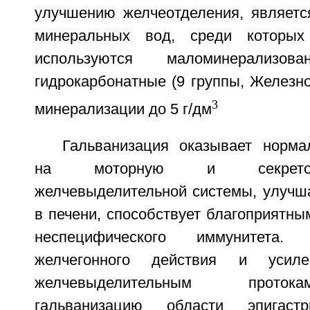
улучшению желчеотделения, являетс
минеральных вод, среди которых
используются маломинерализов
гидрокарбонатные (9 группы, Железн
3
минерализации до 5 г/дм
Гальванизация оказывает норм
на моторную и секрето
желчевыделительной системы, улучш
в печени, способствует благоприятны
неспецифического иммунитета
желчегонного действия и усил
желчевыделительным прото
гальванизацию области эпигастр