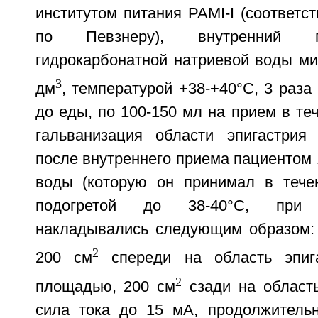
институтом питания PAMI-I (соответ
по Певзнеру), внутренний п
гидрокарбонатной натриевой воды ми
3
дм
, температурой +38-+40°С, 3 раза
до еды, по 100-150 мл на прием в теч
гальванизация области эпигастрия
после внутреннего приема пациентом
воды (которую он принимал в течен
подогретой до 38-40°С, при
накладывались следующим образом:
2
200 см
спереди на область эпига
2
площадью, 200 см
сзади на область
сила тока до 15 мА, продолжитель