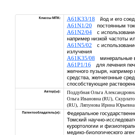
A61K33/18
Классы МПК:
йод и его соед
A61N1/20
постоянным т
A61N2/04
с использование
например низкой частоты 
A61N5/02
с использование
излучения
A61K35/08
минеральные 
A61P1/16
для лечения печ
желчного пузыря, например
средства, желчегонные сред
способствующие растворен
Автор(ы):
Поддубная Ольга Александровн
,
Ольга Ивановна (RU)
Скурлато
,
(RU)
Ляпунова Ирина Юрьевна
Федеральное государственн
Патентообладатель(и):
Томский научно-исследоват
курортологии и физиотерап
медико-биологического аген