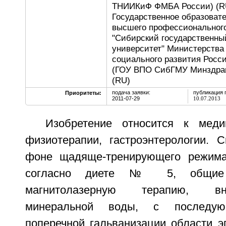
ТНИИКиФ ФМБА России) (R
Государственное образоват
высшего профессионального
"Сибирский государственны
университет" Министерства
социального развития Росс
(ГОУ ВПО СибГМУ Минздрав
(RU)
подача заявки:
публикация 
Приоритеты:
2011-07-29
10.07.2013
Изобретение относится к мед
физиотерапии, гастроэнтерологии. 
фоне щадяще-тренирующего режима
согласно диете № 5, общие 
магнитолазерную терапию, в
минеральной воды, с последую
поперечной гальванизации области э