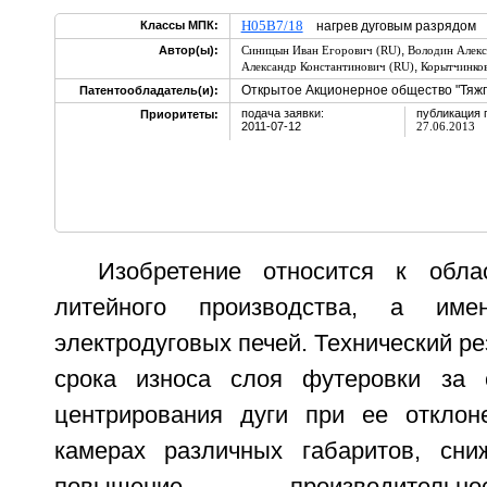
H05B7/18
Классы МПК:
нагрев дуговым разрядо
,
Автор(ы):
Синицын Иван Егорович (RU)
Володин Алекс
,
Александр Константинович (RU)
Корытчинков
Открытое Акционерное общество "Тяж
Патентообладатель(и):
подача заявки:
публикация 
Приоритеты:
2011-07-12
27.06.2013
Изобретение относится к обла
литейного производства, а име
электродуговых печей. Технический ре
срока износа слоя футеровки за с
центрирования дуги при ее отклон
камерах различных габаритов, сниж