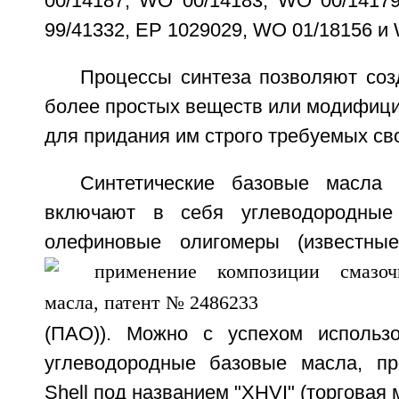
00/14187, WO 00/14183, WO 00/1417
99/41332, ЕР 1029029, WO 01/18156 и
Процессы синтеза позволяют соз
более простых веществ или модифици
для придания им строго требуемых св
Синтетические базовые масла 
включают в себя углеводородные
олефиновые олигомеры (известны
(ПАО)). Можно с успехом использо
углеводородные базовые масла, пр
Shell под названием "XHVI" (торговая 