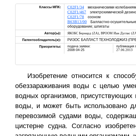
C02F1/34
Классы МПК:
механическими колебания
C02F1/467
электрохимической дезин
C02F1/78
озоном
B63B13/00
Балластно-осушительные 
оборудование; шпигаты
,
Автор(ы):
ЯКОБС Бернард (ZA)
ВРООМ Иан Дуглас (Z
РИЗОС БАЛЛАСТ ТЕХНОЛОДЖИЗ (ПРЕ
Патентообладатель(и):
подача заявки:
публикация 
Приоритеты:
2008-04-25
27.06.2013
Изобретение относится к способ
обеззараживания воды с целью уме
водных организмов, присутствующих 
воды, и может быть использовано д
перевозимой судами воды, содержа
цистерне судна. Согласно изобрете