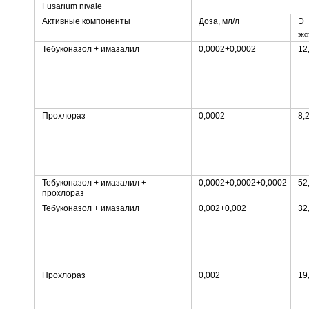
Fusarium nivale
Активные компоненты
Доза, мл/л
Э
экс
Тебуконазол + имазалил
0,0002+0,0002
12
Прохлораз
0,0002
8,
Тебуконазол + имазалил +
0,0002+0,0002+0,0002
52
прохлораз
Тебуконазол + имазалил
0,002+0,002
32
Прохлораз
0,002
19