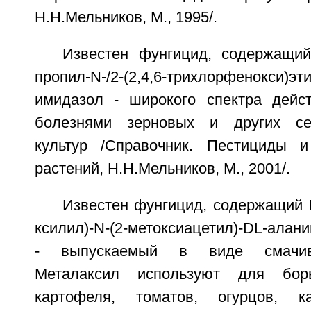
Н.Н.Мельников, М., 1995/.
Известен фунгицид, содержащий
пропил-N-/2-(2,4,6-трихлорфенокси)эт
имидазол - широкого спектра дейс
болезнями зерновых и других сел
культур /Справочник. Пестициды и
растений, Н.Н.Мельников, М., 2001/.
Известен фунгицид, содержащий М
ксилил)-N-(2-метоксиацетил)-DL-ала
- выпускаемый в виде смачив
Металаксил используют для бо
картофеля, томатов, огурцов, к