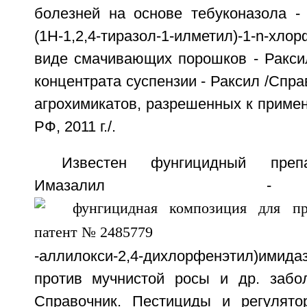
болезней на основе тебуконазола - [
(1Н-1,2,4-тиразол-1-илметил)-1-n-хло
виде смачивающих порошков - Раксил
концентрата суспензии - Раксил /Спра
агрохимикатов, разрешенных к приме
РФ, 2011 г./.
Известен фунгицидный преп
Имазалил 
-аллилокси-2,4-дихлорфенэтил)ими
против мучнистой росы и др. забо
Справочник. Пестициды и регулято