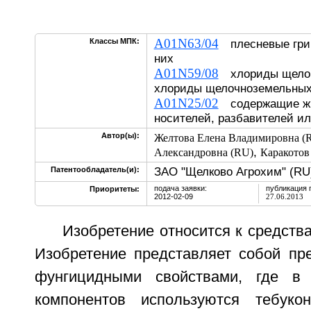
A01N63/04
Классы МПК:
плесневые гриб
них
A01N59/08
хлориды щелоч
хлориды щелочноземельных
A01N25/02
содержащие жид
носителей, разбавителей и
Автор(ы):
Желтова Елена Владимировна (
,
Александровна (RU)
Каракотов
ЗАО "Щелково Агрохим" (RU
Патентообладатель(и):
подача заявки:
публикация 
Приоритеты:
2012-02-09
27.06.2013
Изобретение относится к средств
Изобретение представляет собой пр
фунгицидными свойствами, где в 
компонентов используются тебуко