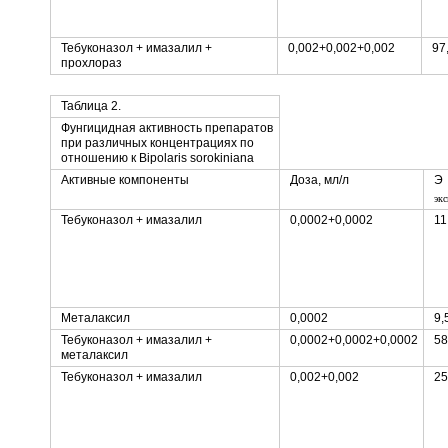
Тебуконазол + имазалил +
0,002+0,002+0,002
97
прохлораз
Таблица 2.
Фунгицидная активность препаратов
при различных концентрациях по
отношению к Bipolaris sorokiniana
Активные компоненты
Доза, мл/л
Э
экс
Тебуконазол + имазалил
0,0002+0,0002
11
Металаксил
0,0002
9,
Тебуконазол + имазалил +
0,0002+0,0002+0,0002
58
металаксил
Тебуконазол + имазалил
0,002+0,002
25