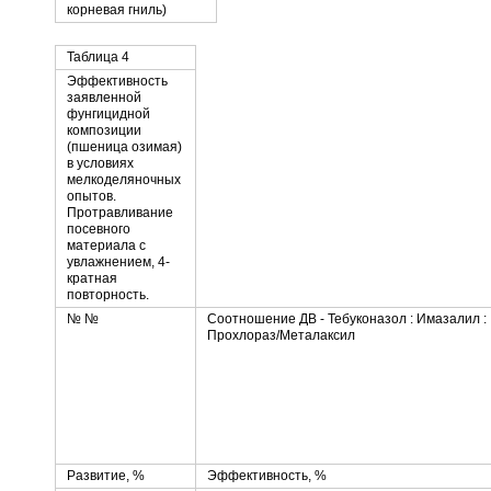
корневая гниль)
Таблица 4
Эффективность
заявленной
фунгицидной
композиции
(пшеница озимая)
в условиях
мелкоделяночных
опытов.
Протравливание
посевного
материала с
увлажнением, 4-
кратная
повторность.
№ №
Соотношение ДВ - Тебуконазол : Имазалил :
Прохлораз/Металаксил
Развитие, %
Эффективность, %