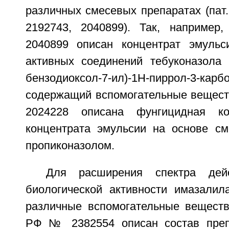
различных смесевых препаратах (па
2192743, 2040899). Так, наприме
2040899 описан концентрат эмульс
активных соединений тебуконазола и
бензодиоксол-7-ил)-1Н-пиррол-3-карб
содержащий вспомогательные вещест
2024228 описана фунгицидная к
концентрата эмульсии на основе см
пропиконазолом.
Для расширения спектра дей
биологической активности имазалил
различные вспомогательные вещества
РФ № 2382554 описан состав преп