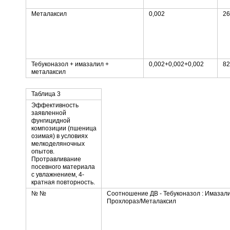
Металаксил
0,002
26
Тебуконазол + имазалил +
0,002+0,002+0,002
82
металаксил
Таблица 3
Эффективность
заявленной
фунгицидной
композиции (пшеница
озимая) в условиях
мелкоделяночных
опытов.
Протравливание
посевного материала
с увлажнением, 4-
кратная повторность.
№ №
Соотношение ДВ - Тебуконазол : Имазали
Прохлораз/Металаксил