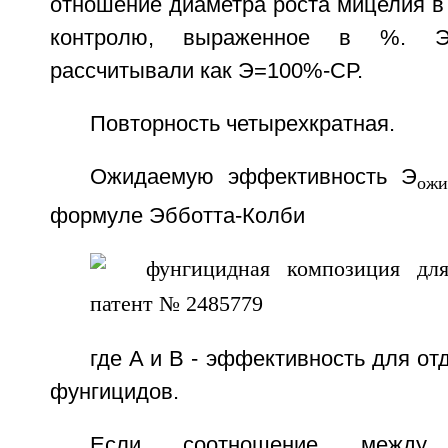
отношение диаметра роста мицелия в
контролю, выраженное в %. Эф
рассчитывали как Э=100%-СР.
Повторность четырехкратная.
Ожидаемую эффективность Э
ожи
формуле Эбботта-Колби
где A и B - эффективность для о
фунгицидов.
Если соотношение между э