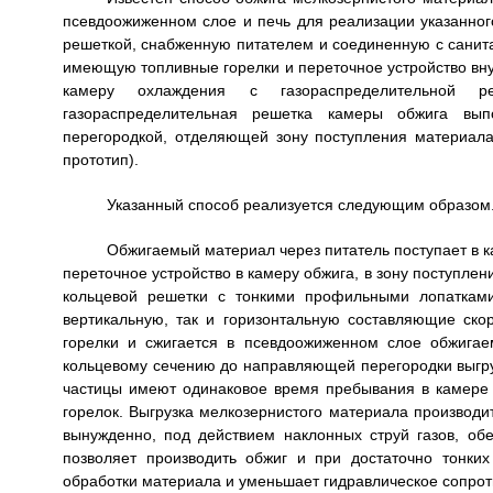
псевдоожиженном слое и печь для реализации указанног
решеткой, снабженную питателем и соединенную с санит
имеющую топливные горелки и переточное устройство внут
камеру охлаждения с газораспределительной р
газораспределительная решетка камеры обжига в
перегородкой, отделяющей зону поступления материала
прототип).
Указанный способ реализуется следующим образом
Обжигаемый материал через питатель поступает в к
переточное устройство в камеру обжига, в зону поступле
кольцевой решетки с тонкими профильными лопатками
вертикальную, так и горизонтальную составляющие ско
горелки и сжигается в псевдоожиженном слое обжига
кольцевому сечению до направляющей перегородки выгруз
частицы имеют одинаковое время пребывания в камере 
горелок. Выгрузка мелкозернистого материала производит
вынужденно, под действием наклонных струй газов, о
позволяет производить обжиг и при достаточно тонки
обработки материала и уменьшает гидравлическое сопрот