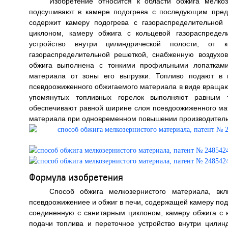
Изобретение относится к области обжига мелко
подсушивают в камере подогрева с последующим пред
содержит камеру подогрева с газораспределительной
циклоном, камеру обжига с кольцевой газораспреде
устройство внутри цилиндрической полости, от 
газораспределительной решеткой, снабженную воздухо
обжига выполнена с тонкими профильными лопатками
материала от зоны его выгрузки. Топливо подают в 
псевдоожиженного обжигаемого материала в виде враща
упомянутых топливных горелок выполняют равным 
обеспечивают равной ширине слоя псевдоожиженного ма
материала при одновременном повышении производительн
Формула изобретения
Способ обжига мелкозернистого материала, вк
псевдоожижениее и обжиг в печи, содержащей камеру под
соединенную с санитарным циклоном, камеру обжига с 
подачи топлива и переточное устройство внутри цилинд