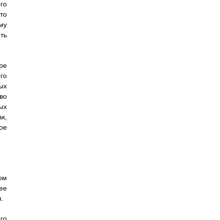
го
то
му
ть
ре
го
ых
во
ых
к,
ое
ом
ее
.
го