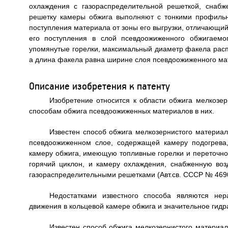
охлаждения с газораспределительной решеткой, снабж
решетку камеры обжига выполняют с тонкими профиль
поступления материала от зоны его выгрузки, отличающий
его поступления в слой псевдоожиженного обжигаемо
упомянутые горелки, максимальный диаметр факела рас
а длина факела равна ширине слоя псевдоожиженного ма
Описание изобретения к патенту
Изобретение относится к области обжига мелкозер
способам обжига псевдоожиженных материалов в них.
Известен способ обжига мелкозернистого материал
псевдоожиженном слое, содержащей камеру подогрева
камеру обжига, имеющую топливные горелки и переточное
горячий циклон, и камеру охлаждения, снабженную во
газораспределительными решетками (Авт.св. СССР № 4690
Недостатками известного способа являются нер
движения в кольцевой камере обжига и значительное гидр
Известен способ обжига мелкозернистого материал