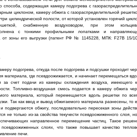
о способа, содержащая камеру подогрева с газораспределительн
арным циклоном, камеру обжига с газораспределительной решетко
ри цилиндрической полости, от которой установлен горячий цикло
ешеткой, снабженную воздуховодом, при этом кольцев
ыполнена с тонкими профильными лопатками и направляющ
 от зоны его выгрузки (патент РФ № 1145228, МПК: F27В 15/10
.
амеру подогрева, откуда после подогрева и подсушки проходит чер
ния материала, где псевдоожижается, и начинает перемещаться вдо
 за счет подачи из камеры охлаждения воздуха, имеющего к
рости. Топливно-воздушная смесь подается в камеру обжига чер
емого материала, который перемещается вдоль решетки по все
ки. Так как ввод и вывод обжигаемого материала разнесены, то е
и подвергаются обжигу, последовательно пересекая зоны действ
ся не только из-за свойства текучести псевдоожиженного слоя, но
беспечивающих направленное перемещение частиц. Такое решен
х псевдоожиженных слоях, что также повышает качество теплов
ивление печи.