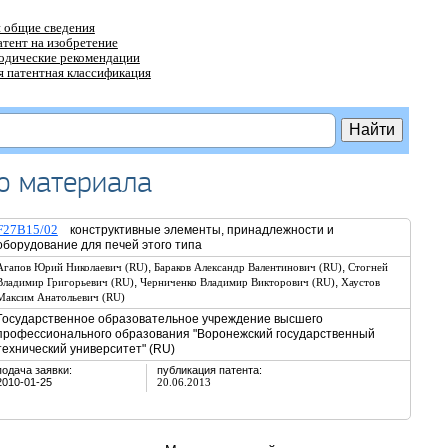
 общие сведения
атент на изобретение
тодические рекомендации
 патентная классификация
о материала
F27B15/02
конструктивные элементы, принадлежности и
оборудование для печей этого типа
,
,
Агапов Юрий Николаевич (RU)
Бараков Александр Валентинович (RU)
Стогней
,
,
Владимир Григорьевич (RU)
Черниченко Владимир Викторович (RU)
Хаустов
Максим Анатольевич (RU)
Государственное образовательное учреждение высшего
профессионального образования "Воронежский государственный
технический университет" (RU)
подача заявки:
публикация патента:
2010-01-25
20.06.2013