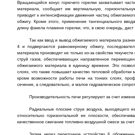
Вращающийся конус горючего горелки захватывает част
материала, сообщает им вертикальную, горизонтальну
приводит к интенсификации движения частиц обжигаемого
обжигу. Кроме этого, применение тангенциального ввод
длину факела пламени горелки, что, в свою очередь, дас
Так как ввод и вывод обжигаемого материала разн
4 и подвергаются равномерному обжигу, последовател
материала производят не только из-за свойства текучест
струй газов, обеспечивающих направленное перемещение
обжигаемого материала в единицу времени. Это позвол
слоях, что также повышает качество тепловой обработки 
кроме возможности работы печи на тонких слоях, про
сечение, а следовательно, и малое гидравлическое сопро
Производительность печи регулируют за счет измене
Радиальные плоские струи воздуха, выходящего и
относительно горизонтальной ее плоскости, обеспечи
качественное сжигание топливно-воздушной смеси за счет 
Затем через переточное устройство 6 обожженн