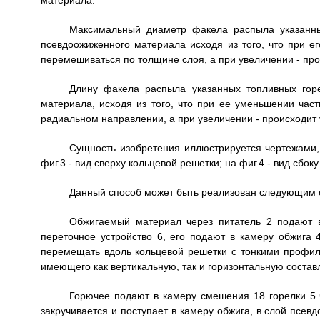
материала.
Максимальный диаметр факела распыла указанн
псевдоожиженного материала исходя из того, что при е
перемешиваться по толщине слоя, а при увеличении - про
Длину факела распыла указанных топливных гор
материала, исходя из того, что при ее уменьшении час
радиальном направлении, а при увеличении - происходит 
Сущность изобретения иллюстрируется чертежами, 
фиг.3 - вид сверху кольцевой решетки; на фиг.4 - вид сбок
Данный способ может быть реализован следующим 
Обжигаемый материал через питатель 2 подают в
переточное устройство 6, его подают в камеру обжига 
перемещать вдоль кольцевой решетки с тонкими профил
имеющего как вертикальную, так и горизонтальную соста
Горючее подают в камеру смешения 18 горелки 5 ч
закручивается и поступает в камеру обжига, в слой псе