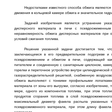
Недостатками известного способа обжига являются
движения в кольцевой камере обжига и значительное гидр
Задачей изобретения является устранение указ
дисперсного материала в печи с псевдоожиженным 
неравномерность обжига дисперсных материалов при 
условий сжигания топлива.
Решение указанной задачи достигается тем, чт
заключающемся в его предварительном подогреве и 
псевдоожижением и обжигом в печи, содержащей кам
питателем и соединенную с санитарным циклоном, каме
горелки и переточное устройство внутри цилиндрической п
газораспределительной решеткой, снабженную воздухов
обжига выполняют с тонкими профильными лопатками
материала от зоны его выгрузки, согласно изобретению,
мере, одного из компонентов топлива, при этом топл
продуктов сгорания топлива в слой псевдоожиженног
максимальный диаметр факела распыла указанных 
псевдоожиженного материала, при этом длину факела