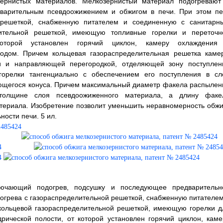
зернистых материалов. Мелкозернистый материал подогревают
варительным псевдоожижением и обжигом в печи. При этом пе
 решеткой, снабженную питателем и соединенную с санитарн
лительной решеткой, имеющую топливные горелки и переточн
которой установлен горячий циклон, камеру охлаждения
водом. Причем кольцевая газораспределительная решетка каме
 и направляющей перегородкой, отделяющей зону поступлен
горелки тангенциально с обеспечением его поступления в сл
ющегося конуса. Причем максимальный диаметр факела распылен
толщине слоя псевдоожиженного материала, а длину факе
териала. Изобретение позволит уменьшить неравномерность обжи
ости печи. 5 ил.
лючающий подогрев, подсушку и последующее предварительн
огрева с газораспределительной решеткой, снабженную питателем
кольцевой газораспределительной решеткой, имеющую горелки д
рической полости, от которой установлен горячий циклон, каме