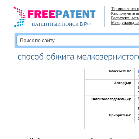
Терминология и
Как получить п
Роспатент - ме
Международная
В РФ
ПАТЕНТНЫЙ ПОИСК
способ обжига мелкозернистог
Классы МПК:
Автор(ы):
Патентообладатель(и):
Приоритеты: