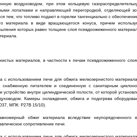
енную воздуховодом, при этом кольцевую газораспределительн
ными лопатками и направляющей перегородкой, отделяющей зо
ся тем, что топливо подают в горелки тангенциально с обеспечени
го материала в виде вращающегося конуса, причем использу
пыления которых равен толщине слоя псевдоожиженного материал
териала.
нистых материалов, в частности к печам псевдоожиженного слоя
а с использованием печи для обжига мелкозернистого материала
, снабженную питателем и соединенную с санитарным циклоно
 устройство внутри цилиндрической полости, от которой установл
здуховодом. Камеры охлаждения, обжига и подогрева оборудова
37, МПК: Р27В 15/10).
авномерный обжиг материала вследствие неупорядоченного е
авлическое сопротивление печи.
а с использованием печи для обжига мелкозернистого материала