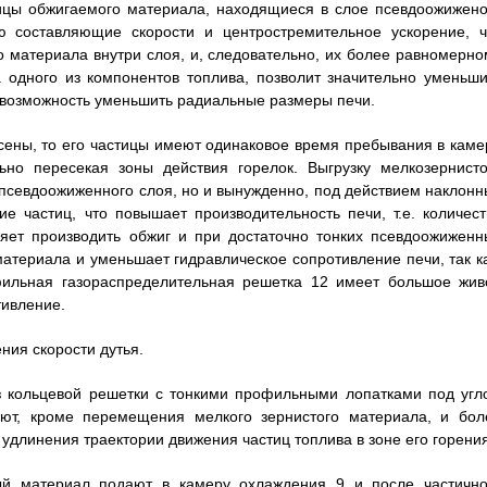
ицы обжигаемого материала, находящиеся в слое псевдоожижено
ю составляющие скорости и центростремительное ускорение, ч
 материала внутри слоя, и, следовательно, их более равномерно
а одного из компонентов топлива, позволит значительно уменьши
т возможность уменьшить радиальные размеры печи.
есены, то его частицы имеют одинаковое время пребывания в каме
ьно пересекая зоны действия горелок. Выгрузку мелкозернисто
и псевдоожиженного слоя, но и вынужденно, под действием наклонн
 частиц, что повышает производительность печи, т.е. количест
яет производить обжиг и при достаточно тонких псевдоожиженн
материала и уменьшает гидравлическое сопротивление печи, так ка
фильная газораспределительная решетка 12 имеет большое жив
тивление.
ния скорости дутья.
з кольцевой решетки с тонкими профильными лопатками под угл
вают, кроме перемещения мелкого зернистого материала, и бол
удлинения траектории движения частиц топлива в зоне его горения
ый материал подают в камеру охлаждения 9 и после частично