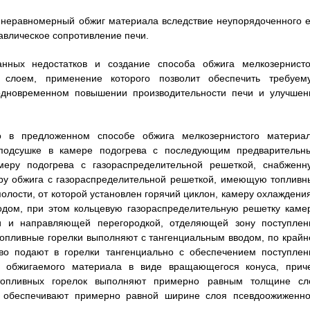
 неравномерный обжиг материала вследствие неупорядоченного е
авлическое сопротивление печи.
анных недостатков и создание способа обжига мелкозернисто
слоем, применение которого позволит обеспечить требуем
одновременном повышении производительности печи и улучшен
о в предложенном способе обжига мелкозернистого материал
подсушке в камере подогрева с последующим предварительн
еру подогрева с газораспределительной решеткой, снабженн
ру обжига с газораспределительной решеткой, имеющую топливн
олости, от которой установлен горячий циклон, камеру охлаждения
одом, при этом кольцевую газораспределительную решетку каме
 и направляющей перегородкой, отделяющей зону поступлен
 топливные горелки выполняют с тангенциальным вводом, по крайн
иво подают в горелки тангенциально с обеспечением поступлен
о обжигаемого материала в виде вращающегося конуса, прич
топливных горелок выполняют примерно равным толщине сл
 обеспечивают примерно равной ширине слоя псевдоожиженно