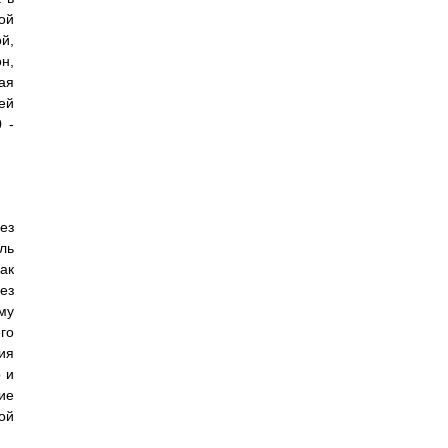
ой
й,
н,
ая
ей
 -
ез
ль
ак
ез
му
го
ия
 и
ие
ой