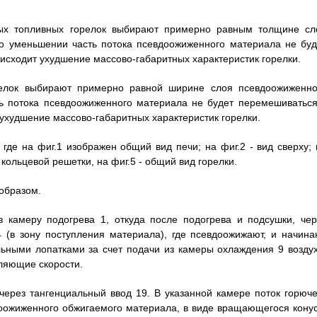
ых топливных горелок выбирают примерно равным толщине сл
го уменьшении часть потока псевдоожиженного материала не буд
исходит ухудшение массово-габаритных характеристик горелки.
елок выбирают примерно равной ширине слоя псевдоожиженно
ть потока псевдоожиженного материала не будет перемешиваться
ухудшение массово-габаритных характеристик горелки.
где на фиг.1 изображен общий вид печи; на фиг.2 - вид сверху; 
у кольцевой решетки, на фиг.5 - общий вид горелки.
образом.
 камеру подогрева 1, откуда после подогрева и подсушки, чер
4 (в зону поступления материала), где псевдоожижают, и начина
ьными лопатками за счет подачи из камеры охлаждения 9 воздух
вляющие скорости.
ерез тангенциальный ввод 19. В указанной камере поток горюче
вдоожиженного обжигаемого материала, в виде вращающегося конус