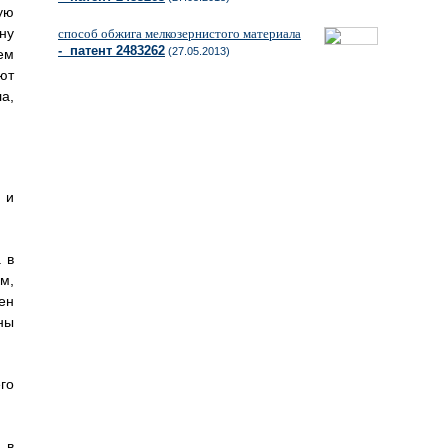
ую
ну
способ обжига мелкозернистого материала
- патент 2483262
(27.05.2013)
ем
ют
а,
 и
 в
м,
ен
ны
го
 в