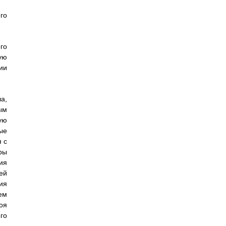
го
го
ую
ии
а,
ым
ую
ые
 с
ры
ия
ей
ия
ем
оя
го