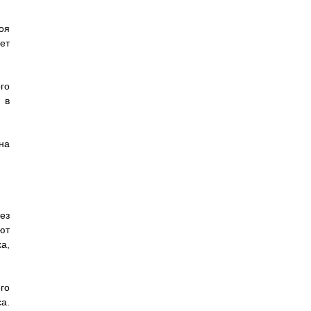
оя
ет
го
 в
на
ез
ют
а,
го
а.