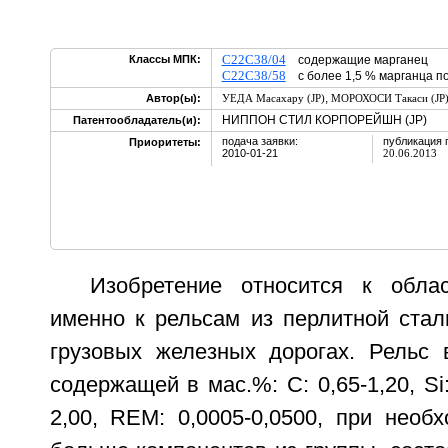
C22C38/04
Классы МПК:
содержащие марганец
C22C38/58
с более 1,5 % марганца по
,
Автор(ы):
УЕДА Масахару (JP)
МОРОХОСИ Такаси (JP
НИППОН СТИЛ КОРПОРЕЙШН (JP)
Патентообладатель(и):
подача заявки:
публикация 
Приоритеты:
2010-01-21
20.06.2013
Изобретение относится к обла
именно к рельсам из перлитной стал
грузовых железных дорогах. Рельс 
содержащей в мас.%: С: 0,65-1,20, Si:
2,00, REM: 0,0005-0,0500, при необ