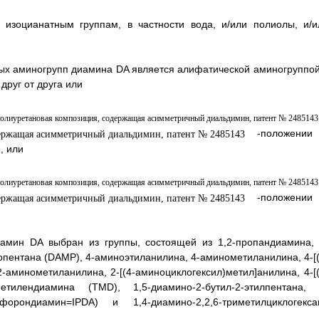
 изоцианатным группам, в частности вода, и/или полиолы, и/и
чных аминогрупп диамина DA является алифатической аминогруппой
руг от друга или
-положении
, или
-положении
иамин DA выбран из группы, состоящей из 1,2-пропандиамина, 
опентана (DAMP), 4-аминоэтиланилина, 4-аминометиланилина, 4-[(
-аминометиланилина, 2-[(4-аминоциклогексил)метил]анилина, 4-[(
аметилендиамина (TMD), 1,5-диамино-2-бутил-2-этилпентана, 
зофорондиамин=IPDA) и 1,4-диамино-2,2,6-триметилциклогекса