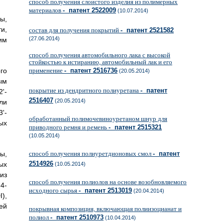
способ получения слоистого изделия из полимерных
материалов
- патент 2522009
(10.07.2014)
ы,
и,
состав для получения покрытий
- патент 2521582
(27.06.2014)
им
способ получения автомобильного лака с высокой
стойкостью к истиранию, автомобильный лак и его
применение
- патент 2516736
го
(20.05.2014)
ым
покрытие из дендритного полиуретана
- патент
'-
2516407
(20.05.2014)
ли
3'-
обработанный полимочевиноуретаном шнур для
ых
приводного ремня и ремень
- патент 2515321
(10.05.2014)
способ получения полиуретдионовых смол
- патент
ы,
2514926
ых
(10.05.2014)
из
способ получения полиолов на основе возобновляемого
4-
исходного сырья
- патент 2513019
(20.04.2014)
),
ей
покрывная композиция, включающая полиизоцианат и
полиол
- патент 2510973
(10.04.2014)