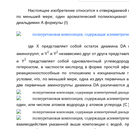
Настоящее изобретение относится к отверждаемой к
по меньшей мере, один ароматический полиизоцианат 
диальдимин А формулы (I)
где X представляет собой остаток диамина DA 
1
2
аминогрупп; и Y
и Y
независимо друг от друга представл
3
и Y
представляет собой одновалентный углеводород
гетероатом, в частности кислород в форме простой эфи
реакционноспособные по отношению к изоцианатным гр
условии, что, по меньшей мере, одна из двух первичных
две первичные аминогруппы диамина DA различаются др
один, или числом атомов водорода у атомов углерода (С
взаимодействия указанной выше композиции с водой, пр