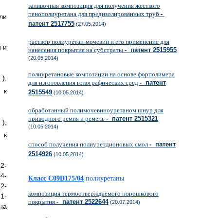
заливочная композиция для получения жесткого
пенополиуретана для предизолированных труб
-
ли
патент 2517755
(27.05.2014)
раствор полиуретан-мочевин и его применение для
 и
нанесения покрытия на субстраты
- патент 2515955
(20.05.2014)
полиуретановые композиции на основе форполимера
),
для изготовления голографических сред
- патент
 к
2515549
(10.05.2014)
обработанный полимочевиноуретаном шнур для
приводного ремня и ремень
- патент 2515321
),
(10.05.2014)
 к
способ получения полиуретдионовых смол
- патент
2514926
(10.05.2014)
2-
4-
Класс C09D175/04
полиуретаны
2-
композиция термоотверждаемого порошкового
1-
покрытия
- патент 2522644
(20.07.2014)
на