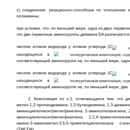
с) соединения, реакционно-способные по отношению к
полиамины;
при условии, что, по меньшей мере, одна из двух перви
что две первичные аминогруппы диамина DA различаются д
числом атомов водорода у атомов углерода (С
находящихся в
соответствующей аминогруппе на, по меньшей мере, один
числом атомов водорода у атомов углерода (С
находящихся в
соответствующей аминогруппе на, по меньшей мере, два.
2. Композиция по п.1, отличающаяся тем, что д
метил-1,2-пропандиамина, 1,3-бутандиамина, 1,3-диамин
аминоциклогексил)метил]анилина, 2-аминоэтиланилина, 2
аминоциклогексил)метил]анилина; 2,2,4-триметилгекс
амино-3-аминометил-3,5,5-триметилциклогексана (=и
(TMCDA).