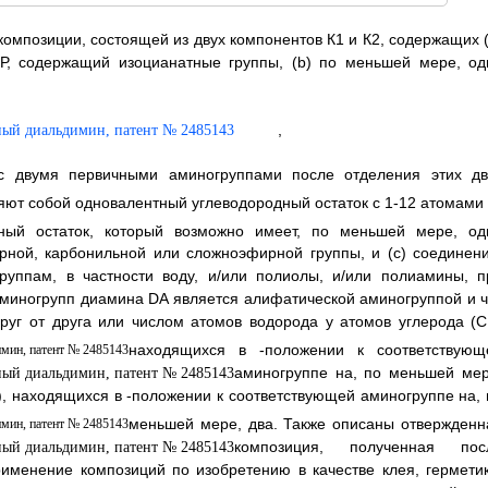
омпозиции, состоящей из двух компонентов К1 и К2, содержащих (
Р, содержащий изоцианатные группы, (b) по меньшей мере, од
,
с двумя первичными аминогруппами после отделения этих дв
яют собой одновалентный углеводородный остаток с 1-12 атомами 
ный остаток, который возможно имеет, по меньшей мере, од
рной, карбонильной или сложноэфирной группы, и (с) соединени
уппам, в частности воду, и/или полиолы, и/или полиамины, п
 аминогрупп диамина DA является алифатической аминогруппой и ч
уг от друга или числом атомов водорода у атомов углерода (С
находящихся в
-положении к соответствующ
аминогруппе на, по меньшей мер
), находящихся в
-положении к соответствующей аминогруппе на, 
меньшей мере, два. Также описаны отвержденн
композиция, полученная пос
именение композиций по изобретению в качестве клея, герметик