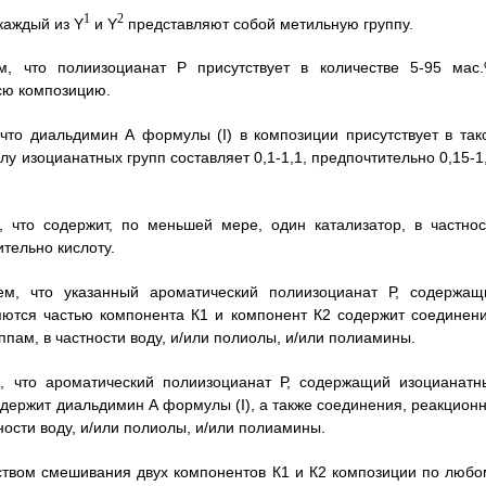
1
2
каждый из Y
и Y
представляют собой метильную группу.
, что полиизоцианат Р присутствует в количестве 5-95 мас.
всю композицию.
что диальдимин А формулы (I) в композиции присутствует в так
лу изоцианатных групп составляет 0,1-1,1, предпочтительно 0,15-1
 что содержит, по меньшей мере, один катализатор, в частнос
тельно кислоту.
м, что указанный ароматический полиизоцианат Р, содержащ
яются частью компонента К1 и компонент К2 содержит соединени
ам, в частности воду, и/или полиолы, и/или полиамины.
, что ароматический полиизоцианат Р, содержащий изоцианатн
одержит диальдимин А формулы (I), а также соединения, реакционн
ости воду, и/или полиолы, и/или полиамины.
ством смешивания двух компонентов К1 и К2 композиции по любо