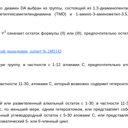
то диамин DA выбран из группы, состоящей из 1,3-диаминопента
иметилгексаметилендиамина (TMD) и 1-амино-3-аминометил-3,5,
3
о Y
означает остаток формулы (II) или (III), предпочтительно оста
ю группу, в частности с 1-12 атомами С, предпочтительно ат
частности 11-30, атомами С, который возможно содержит гетероато
или разветвленный алкильный остаток с 1-30, в частности 11-3
с, по меньшей мере, одним гетероатомом, или представляет соб
ный углеводородный остаток с 5-30 атомами С, или представля
матический 5- или 6-членный цикл.