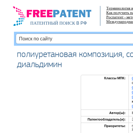
Терминология и
Как получить п
Роспатент - ме
Международная
В РФ
ПАТЕНТНЫЙ ПОИСК
полиуретановая композиция, 
диальдимин
Классы МПК:
Автор(ы):
Патентообладатель(и):
Приоритеты: