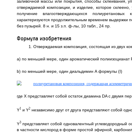
заливочной массы или покрытия, способы склеивания, у
отверждаемой композиции, и изделие, которое склеено, 
получение влагоотверждающихся полиуретановых 
характеризуются продолжительным временем выдержки пе
без пузырей. 8 н. и 15 з.п. ф-лы, 10 табл., 24 пр.
Формула изобретения
1. Отверждаемая композиция, состоящая из двух ко
a) по меньшей мере, один ароматический полиизоцианат 
b) по меньшей мере, один диальдимин А формулы (I)
где X представляет собой остаток диамина DA с двумя пе
1
2
Y
и Y
независимо друг от друга представляют собой одн
3
Y
представляет собой одновалентный углеводородный ост
в частности кислород в форме простой эфирной, карбони