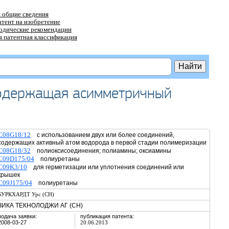
 общие сведения
атент на изобретение
тодические рекомендации
 патентная классификация
содержащая асимметричный
C08G18/12
с использованием двух или более соединений,
содержащих активный атом водорода в первой стадии полимеризации
C08G18/32
полиоксисоединения; полиамины; оксиамины
C09D175/04
полиуретаны
C09K3/10
для герметизации или уплотнения соединений или
крышек
C09J175/04
полиуретаны
БУРКХАРДТ Урс (CH)
ЗИКА ТЕКНОЛОДЖИ АГ (CH)
подача заявки:
публикация патента:
2008-03-27
20.06.2013