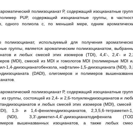
о ароматический полиизоцианат Р, содержащий изоцианатные групп
полимер PUP, содержащий изоцианатные группы, в частност
е, одного полиола с, по меньшей мере, одним ароматическ
 полиизоцианат, используемый для получения ароматическо
ные группы, является ароматическим полиизоцианатом, выбранн
натов и любых смесей этих изомеров (TDI), 4,4'-, 2,4'- и 2,2
еров (MDI), смесей из MDI и гомологов MDI (полимерные MDI и
тил-1,4-диизоцианатобензола, нафталин-1,5-диизоцианата (NDI), 3,
диндиизоцианата (DADI), олигомеров и полимеров вышеназванн
анатов.
о ароматический полиизоцианат Р, содержащий изоцианатные групп
из группы, состоящей из 2,4- и 2,6-толуилендиизоцианатов и люб
лметандиизоцианатов и любых смесей этих изомеров (MDI), смесей 
1,3- и 1,4-фенилендиизоцианатов, 2,3,5,6-тетраметил-1,
а (NDI), 3,3'-диметил-4,4'-диизоцианатодифенила (TODI
лимеров вышеназванных изоцианатов, а также любых смес