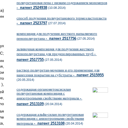
полиуретановая пена с низким содержанием мономеров
- патент 2524938
(10.08.2014)
а)
ин
способ получения полиуретанового термоэластопласта
- патент 2523797
(27.07.2014)
композиция для получения жесткого напыляемого
пенополиуретана
- патент 2517756
(27.05.2014)
ух
заливочная композиция для получения жесткого
С;
пенополиуретана для предизолированных труб
-
патент 2517755
(27.05.2014)
ин
я,
раствор полиуретан-мочевин и его применение для
ри
нанесения покрытия на субстраты
- патент 2515955
то
(20.05.2014)
),
содержащая органометоксисилан
ей
полиуретановая композиция с
е,
анизотропными свойствами материала
-
по
патент 2513109
(20.04.2014)
ая
содержащая альфа-силан полиуретановая
ле
композиция с анизотропными свойствами
а,
материала
- патент 2513108
(20.04.2014)