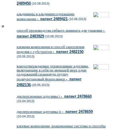
2489450
(10.08.2013)
альдимины и альдиминсодержащие
композиции
- патент 2489421
(10.08.2013)
 и
способ производства гибкого ламината для упаковки
-
патент 2483929
(10.06.2013)
клеящая композиция и способ скрепления
изделия с субстратом
- патент 2482150
(20.05.2013)
влагоотверждаемые термоплавкие адгезивы,
включающие в себя по меньшей мере один
содержащий силановую группу
полиуретановый форполимер
- патент
2482136
(20.05.2013)
дисперсионные адгезивы i
- патент 2478660
(10.04.2013)
дисперсионные адгезивы ii
- патент 2478659
(10.04.2013)
клеевые композиции, реакционные системы и способы