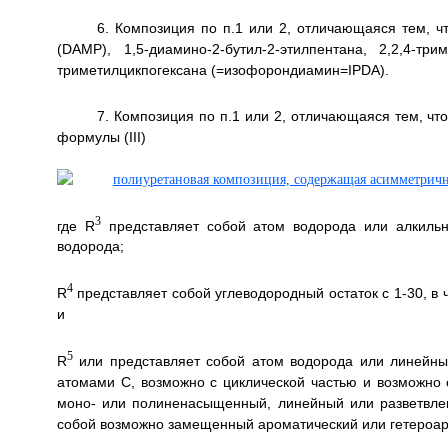
6. Композиция по п.1 или 2, отличающаяся тем, ч
(DAMP), 1,5-диамино-2-бутил-2-этилпентана, 2,2,4-тр
триметилцикпогексана (=изофорондиамин=IPDA).
7. Композиция по п.1 или 2, отличающаяся тем, чт
формулы (III)
3
где R
представляет собой атом водорода или алкильну
водорода;
4
R
представляет собой углеводородный остаток с 1-30, в 
и
5
R
или представляет собой атом водорода или линейный 
атомами С, возможно с циклической частью и возможно 
моно- или полиненасыщенный, линейный или разветвлен
собой возможно замещенный ароматический или гетероаро