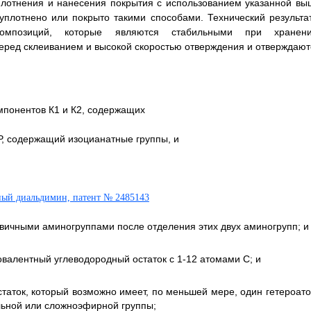
плотнения и нанесения покрытия с использованием указанной вы
уплотнено или покрыто такими способами. Технический результат
композиций, которые являются стабильными при хранени
ред склеиванием и высокой скоростью отверждения и отверждают
мпонентов К1 и К2, содержащих
Р, содержащий изоцианатные группы, и
рвичными аминогруппами после отделения этих двух аминогрупп; и
овалентный углеводородный остаток с 1-12 атомами С; и
аток, который возможно имеет, по меньшей мере, один гетероато
льной или сложноэфирной группы;