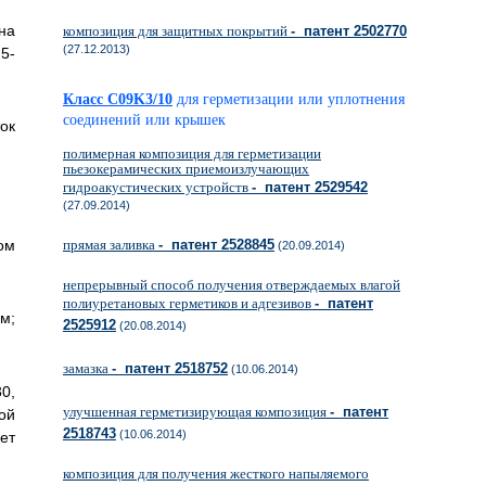
на
композиция для защитных покрытий
- патент 2502770
(27.12.2013)
5-
Класс C09K3/10
для герметизации или уплотнения
соединений или крышек
ток
полимерная композиция для герметизации
пьезокерамических приемоизлучающих
гидроакустических устройств
- патент 2529542
(27.09.2014)
ом
прямая заливка
- патент 2528845
(20.09.2014)
непрерывный способ получения отверждаемых влагой
полиуретановых герметиков и адгезивов
- патент
м;
2525912
(20.08.2014)
замазка
- патент 2518752
(10.06.2014)
0,
улучшенная герметизирующая композиция
- патент
ой
2518743
(10.06.2014)
ет
композиция для получения жесткого напыляемого