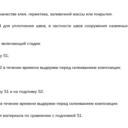
качестве клея, герметика, заливочной массы или покрытия.
4 для уплотнения швов, в частности швов сооружения наземных
, включающий стадии:
у S1;
S2 в течение времени выдержки перед склеиванием композиции;
ку S1 и на подложку S2;
ом в течение времени выдержки перед склеиванием композиции;
ся материала по сравнению с подложкой S1.