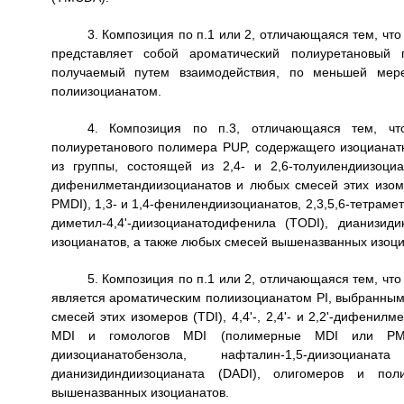
3. Композиция по п.1 или 2, отличающаяся тем, чт
представляет собой ароматический полиуретановый 
получаемый путем взаимодействия, по меньшей мер
полиизоцианатом.
4. Композиция по п.3, отличающаяся тем, что
полиуретанового полимера PUP, содержащего изоцианат
из группы, состоящей из 2,4- и 2,6-толуилендиизоциа
дифенилметандиизоцианатов и любых смесей этих изом
PMDI), 1,3- и 1,4-фенилендиизоцианатов, 2,3,5,6-тетраме
диметил-4,4'-диизоцианатодифенила (TODI), дианизи
изоцианатов, а также любых смесей вышеназванных изоци
5. Композиция по п.1 или 2, отличающаяся тем, чт
является ароматическим полиизоцианатом PI, выбранным 
смесей этих изомеров (TDI), 4,4'-, 2,4'- и 2,2'-дифени
MDI и гомологов MDI (полимерные MDI или PMDI), 
диизоцианатобензола, нафталин-1,5-диизоцианат
дианизидиндиизоцианата (DADI), олигомеров и по
вышеназванных изоцианатов.