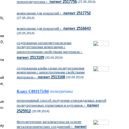
пенополиуретана
- патент 2517756
(27.05.2014)
композиция для покрытий
- патент 2517752
%,
(27.05.2014)
композиция для покрытий
- патент 2516643
(20.05.2014)
ом
,0,
содержащая органометоксисилан
полиуретановая композиция с
анизотропными свойствами материала
-
патент 2513109
(20.04.2014)
ти
содержащая альфа-силан полиуретановая
композиция с анизотропными свойствами
материала
- патент 2513108
ий
(20.04.2014)
я,
Класс C09J175/04
полиуретаны
непрерывный способ получения отверждаемых влагой
ые
полиуретановых герметиков и адгезивов
- патент
о-
2525912
(20.08.2014)
фотолатентные катализаторы на основе
му
металлорганических соединений
- патент