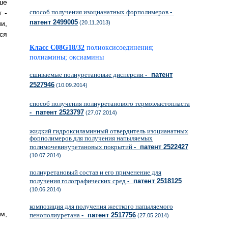
ше
способ получения изоцианатных форполимеров
-
 -
патент 2499005
и,
(20.11.2013)
ся
Класс C08G18/32
полиоксисоединения;
полиамины; оксиамины
сшиваемые полиуретановые дисперсии
- патент
2527946
(10.09.2014)
способ получения полиуретанового термоэластопласта
- патент 2523797
(27.07.2014)
жидкий гидроксиламинный отвердитель изоцианатных
форполимеров для получения напыляемых
полимочевинуретановых покрытий
- патент 2522427
(10.07.2014)
полиуретановый состав и его применение для
получения голографических сред
- патент 2518125
(10.06.2014)
композиция для получения жесткого напыляемого
м,
пенополиуретана
- патент 2517756
(27.05.2014)