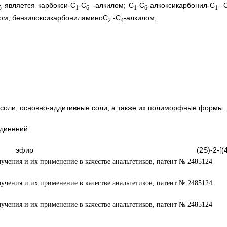
является карбокси-С
-С
-алкилом; C
-С
-алкоксикарбонил-С
-
5
1
6
1
6
1
лом; бензилоксикарбониламиноС
-С
-алкилом;
2
4
соли, основно-аддитивные соли, а также их полиморфные формы.
единений:
эфир (2S)-2-[(4,