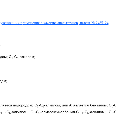
;
одом; C
-С
-алкилом;
1
6
дом;
является водородом; C
-С
-алкилом; или А' является бензилом; C
-
1
6
1
С
-С
-алкилом; C
-С
-алкилоксикарбонил-С
-С
-алкилом; С
-
1
6
1
6
1
6
1