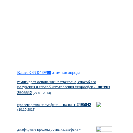
Класс C07D489/08
атом кислорода
гемигидрат основания налтрексона, способ его
получения и способ изготовления микросфер
- патент
2505542
(27.01.2014)
пролекарства налмефена
- патент 2495042
(10.10.2013)
диэфирные пролекарства налмефена
-