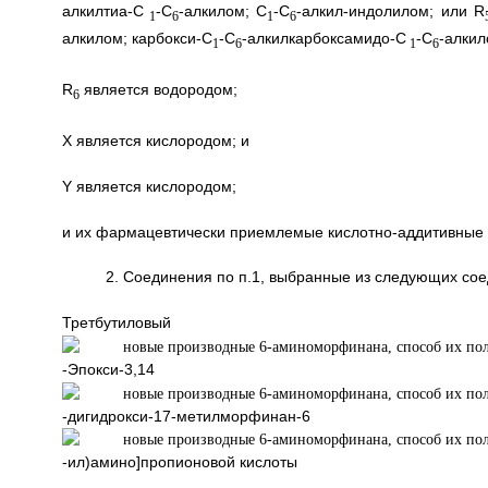
алкилтиа-С
-С
-алкилом; C
-С
-алкил-индолилом; или R
1
6
1
6
алкилом; карбокси-С
-С
-алкилкарбоксамидо-С
-С
-алки
1
6
1
6
R
является водородом;
6
X является кислородом; и
Y является кислородом;
и их фармацевтически приемлемые кислотно-аддитивные 
2. Соединения по п.1, выбранные из следующих со
Третбутиловый 
-Эпокси-3,14
-дигидрокси-17-метилморфинан-6
-ил)амино]пропионовой кислоты