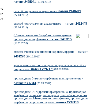
патент 2495041
(10.10.2013)
ле
способ получения налтрексона
- патент 2448709
их
(27.04.2012)
ов
способ приготовления анальгетиков
- патент 2422445
(27.06.2011)
6,7-ненасыщенное 7-карбамоилзамещенное
производное морфинана
- патент 2403255
(10.11.2010)
способ очистки соединений нороксиморфона
- патент
2401270
(10.10.2010)
кристаллические производные морфинана и способ их
получения
- патент 2397173
(20.08.2010)
производные 6-амино-морфинана и их применение
-
патент 2306314
(20.09.2007)
производное 14-гидроксинорморфинона, производное
морфинона, производное морфина, способы получения
производного 14-гидроксинорморфинона, производное
морфинона, нороксиморфона
- патент 2297419