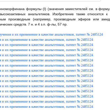
миноморфинана формулы (I) (значения заместителей см. в форму
высокоактивных анальгетиков. Изобретение также относится к 
ным производным (например, производным эфиров или амид
ских средств. 7 н. и 4 з.п. ф-лы, 57 пр.