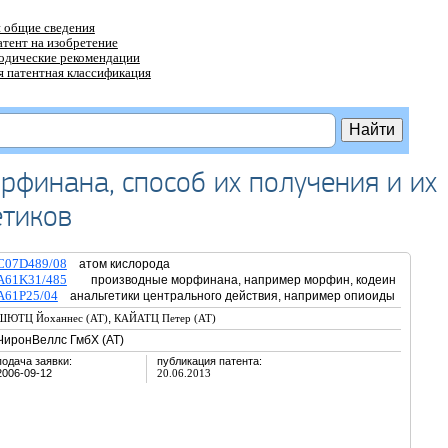
 общие сведения
атент на изобретение
тодические рекомендации
 патентная классификация
финана, способ их получения и их
етиков
C07D489/08
атом кислорода
A61K31/485
производные морфинана, например морфин, кодеин
A61P25/04
анальгетики центрального действия, например опиоиды
,
ШЮТЦ Йоханнес (AT)
КАЙАТЦ Петер (AT)
ЧиронВеллс ГмбХ (AT)
подача заявки:
публикация патента:
2006-09-12
20.06.2013