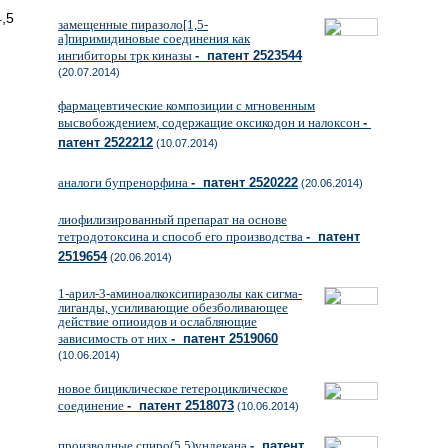
5
замещенные пиразоло[1,5-
a]пиримидиновые соединения как
ингибиторы трк киназы
- патент 2523544
(20.07.2014)
фармацевтические композиции с мгновенным
высвобождением, содержащие оксикодон и налоксон
-
патент 2522212
(10.07.2014)
аналоги бупренорфина
- патент 2520222
(20.06.2014)
лиофилизированный препарат на основе
тетродотоксина и способ его производства
- патент
2519654
(20.06.2014)
1-арил-3-аминоалкоксипиразолы как сигма-
лиганды, усиливающие обезболивающее
действие опиоидов и ослабляющие
зависимость от них
- патент 2519060
(10.06.2014)
новое бициклическое гетероциклическое
соединение
- патент 2518073
(10.06.2014)
производные спиро(5.5)ундекана
- патент