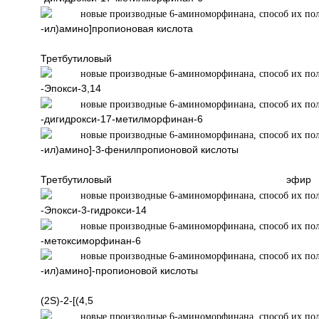
-ил)амино]пропионовая кислота
Третбутиловый 
-Эпокси-3,14
-дигидрокси-17-метилморфинан-6
-ил)амино]-3-фенилпропионовой кислоты
Третбутиловый эфир (2S)
-Эпокси-3-гидрокси-14
-метоксиморфинан-6
-ил)амино]-пропионовой кислоты
(2S)-2-[(4,5