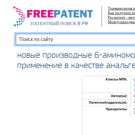
Терминология и
Как получить п
Роспатент - ме
Международная
В РФ
ПАТЕНТНЫЙ ПОИСК
новые производные 6-аминомор
применение в качестве анальг
Классы МПК:
Автор(ы):
Патентообладатель(и):
Приоритеты: