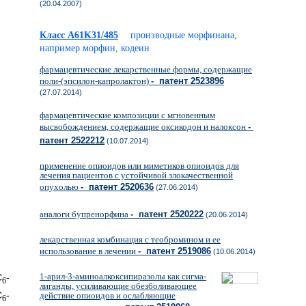
(20.04.2007)
Класс A61K31/485
производные морфинана,
например морфин, кодеин
фармацевтические лекарственные формы, содержащие
поли-(эпсилон-капролактон)
- патент 2523896
(27.07.2014)
фармацевтические композиции с мгновенным
высвобождением, содержащие оксикодон и налоксон
-
патент 2522212
(10.07.2014)
применение опиоидов или миметиков опиоидов для
лечения пациентов с устойчивой злокачественной
опухолью
- патент 2520636
(27.06.2014)
аналоги бупренорфина
- патент 2520222
(20.06.2014)
лекарственная комбинация с теобромином и ее
использование в лечении
- патент 2519086
(10.06.2014)
1-арил-3-аминоалкоксипиразолы как сигма-
С
-
6
лиганды, усиливающие обезболивающее
С
-
действие опиоидов и ослабляющие
6