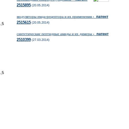
2515895
(20.05.2014)
модуляторы нмда-рецептора и их применения
- патент
2515615
(20.05.2014)
5
синтетические пептидные амиды и их димеры
- патент
2510399
(27.03.2014)
5