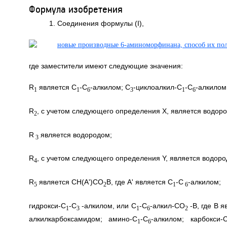
Формула изобретения
1. Соединения формулы (I),
где заместители имеют следующие значения:
R
является C
-С
-алкилом; С
-циклоалкил-C
-С
-алкилом
1
1
6
3
1
6
R
, с учетом следующего определения X, является водор
2
R
является водородом;
3
R
, с учетом следующего определения Y, является водоро
4
R
является СН(А')CO
B, где А' является C
-С
-алкилом;
5
2
1
6
гидрокси-С
-С
-алкилом, или С
-С
-алкил-CO
-В, где В 
1
3
1
6
2
алкилкарбоксамидом; амино-С
-С
-алкилом; карбокси-
1
6