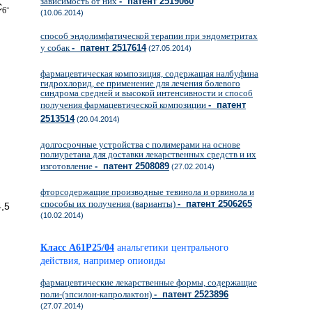
зависимость от них
- патент 2519060
С
-
6
(10.06.2014)
способ эндолимфатической терапии при эндометритах
у собак
- патент 2517614
(27.05.2014)
фармацевтическая композиция, содержащая налбуфина
гидрохлорид, ее применение для лечения болевого
синдрома средней и высокой интенсивности и способ
получения фармацевтической композиции
- патент
2513514
(20.04.2014)
долгосрочные устройства с полимерами на основе
полиуретана для доставки лекарственных средств и их
изготовление
- патент 2508089
(27.02.2014)
фторсодержащие производные тевинола и орвинола и
способы их получения (варианты)
- патент 2506265
5
(10.02.2014)
Класс A61P25/04
анальгетики центрального
действия, например опиоиды
фармацевтические лекарственные формы, содержащие
поли-(эпсилон-капролактон)
- патент 2523896
(27.07.2014)