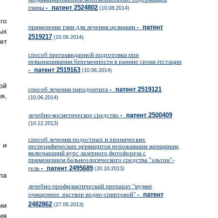
глины
- патент 2524802
(10.08.2014)
го
применение глин для лечения целиакии
- патент
ых
2519217
(10.06.2014)
ет
способ прегравидарной подготовки при
невынашивании беременности в ранние сроки гестации
- патент 2519163
(10.06.2014)
ой
способ лечения пародонтита
- патент 2519121
я,
(10.06.2014)
лечебно-косметическое средство
- патент 2500409
(10.12.2013)
способ лечения подострых и хронических
 и
неспецифических цервицитов нерожавшим женщинам,
включающий курс лазерного фотофореза с
применением бальнеологического средства "эльтон"-
гель
- патент 2495689
(20.10.2013)
па
лечебно-профилактический препарат "мумие
очищенное. раствор водно-спиртовой"
- патент
2482862
ии
(27.05.2013)
ия