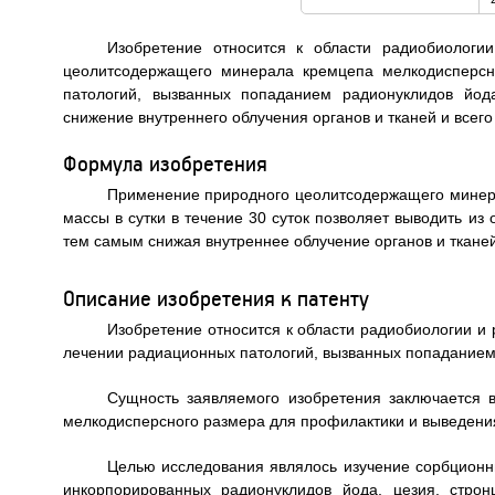
Изобретение относится к области радиобиологи
цеолитсодержащего минерала кремцепа мелкодисперсн
патологий, вызванных попаданием радионуклидов йода
снижение внутреннего облучения органов и тканей и всего
Формула изобретения
Применение природного цеолитсодержащего минерал
массы в сутки в течение 30 суток позволяет выводить из
тем самым снижая внутреннее облучение органов и тканей
Описание изобретения к патенту
Изобретение относится к области радиобиологии и
лечении радиационных патологий, вызванных попаданием
Сущность заявляемого изобретения заключается
мелкодисперсного размера для профилактики и выведения
Целью исследования являлось изучение сорбционн
инкорпорированных радионуклидов йода, цезия, стро