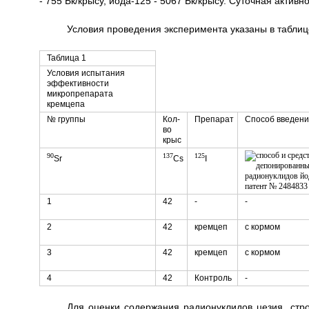
- 755 Бк/крысу, йода-125 - 5067 Бк/крысу. Суточная актив
Условия проведения эксперимента указаны в таблиц
Таблица 1
Условия испытания
эффективности
микропрепарата
кремцепа
№ группы
Кол-
Препарат
Способ введени
во
крыс
90
137
125
Sr
Cs
I
1
42
-
-
2
42
кремцеп
с кормом
3
42
кремцеп
с кормом
4
42
Контроль
-
Для оценки содержания радионуклидов цезия, стро