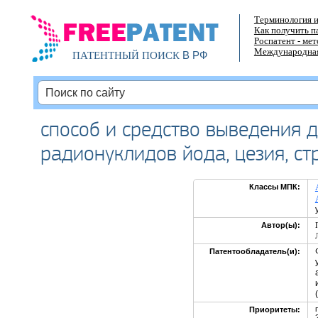
Терминология и
Как получить п
Роспатент - ме
Международная
В РФ
ПАТЕНТНЫЙ ПОИСК
способ и средство выведения 
радионуклидов йода, цезия, ст
Классы МПК:
Автор(ы):
Патентообладатель(и):
Приоритеты: