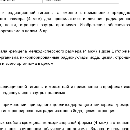
и и радиационной гигиены, а именно к применению природно
ого размера (4 мкм) для профилактики и лечения радиационн
, цезия, стронция внутрь организма. Изобретение обеспечива
 организма в целом. 3 пр.
а кремцепа мелкодисперсного размера (4 мкм) в дозе 1 г/кг жив
 организма инкорпорированные радионуклиды йода, цезия, стронци
 и всего организма в целом.
 радиационной гигиены и может найти применение в профилактике
 радионуклидов внутрь организма.
 в применении природного цеолитсодержащего минерала кремце
 инкорпорированных радиоизотопов йода, цезия, стронция.
ых свойств кремцепа мелкодисперсной формы (4 мкм) в отношен
нция при внутреннем облучении организма. Задача исследован