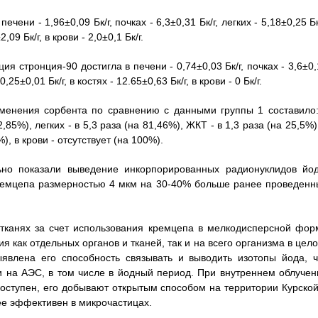
ени - 1,96±0,09 Бк/г, почках - 6,3±0,31 Бк/г, легких - 5,18±0,25 Бк
,09 Бк/г, в крови - 2,0±0,1 Бк/г.
ия стронция-90 достигла в печени - 0,74±0,03 Бк/г, почках - 3,6±0
,25±0,01 Бк/г, в костях - 12.65±0,63 Бк/г, в крови - 0 Бк/г.
менения сорбента по сравнению с данными группы 1 составило:
2,85%), легких - в 5,3 раза (на 81,46%), ЖКТ - в 1,3 раза (на 25,5%)
%), в крови - отсутствует (на 100%).
ьно показали выведение инкорпорированных радионуклидов йод
ремцепа размерностью 4 мкм на 30-40% больше ранее проведенн
тканях за счет использования кремцепа в мелкодисперсной фор
я как отдельных органов и тканей, так и на всего организма в цел
влена его способность связывать и выводить изотопы йода, ч
и на АЭС, в том числе в йодный период. При внутреннем облучен
оступен, его добывают открытым способом на территории Курской
е эффективен в микрочастицах.