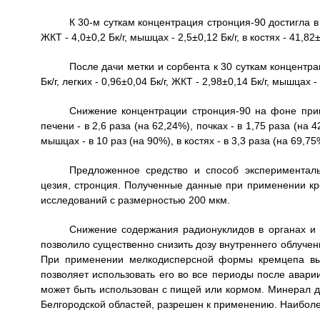
К 30-м суткам концентрация стронция-90 достигла в печ
ЖКТ - 4,0±0,2 Бк/г, мышцах - 2,5±0,12 Бк/г, в костях - 41,82±2
После дачи метки и сорбента к 30 суткам концентрац
Бк/г, легких - 0,96±0,04 Бк/г, ЖКТ - 2,98±0,14 Бк/г, мышцах - 0
Снижение концентрации стронция-90 на фоне при
печени - в 2,6 раза (на 62,24%), почках - в 1,75 раза (на 4
мышцах - в 10 раз (на 90%), в костях - в 3,3 раза (на 69,75
Предложенное средство и способ экспериментал
цезия, стронция. Полученные данные при применении к
исследований с размерностью 200 мкм.
Снижение содержания радионуклидов в органах и 
позволило существенно снизить дозу внутреннего облучени
При применении мелкодисперсной формы кремцепа выя
позволяет использовать его во все периоды после авари
может быть использован с пищей или кормом. Минерал д
Белгородской областей, разрешен к применению. Наиболе