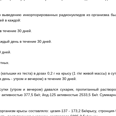
о выведению инкорпорированных радионуклидов из организма бы
ей в каждой:
в течение 30 дней.
аждый день в течение 30 дней.
0 дней.
отных.
атышки из теста) в дозах 0,2 г на крысу (1 г/кг живой массы) в су
 день - утром и вечером) в течение 30 дней.
утки (утром и вечером) давался сухарик, пропитанный растворо
 активностью 377,5 Бк/г, йод-125 активностью 2533,5 Бк/г. Суммар
рганизм крысы составляло: цезия-137 - 173,2 Бк/крысу, стронция-