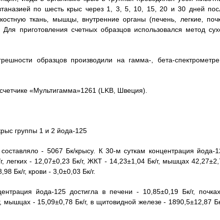
аназией по шесть крыс через 1, 3, 5, 10, 15, 20 и 30 дней пос
остную ткань, мышцы, внутренние органы (печень, легкие, почк
. Для приготовления счетных образцов использовался метод сух
огрешности образцов производили на гамма-, бета-спектрометре
-счетчике «Мультигамма»1261 (LKB, Швеция).
рыс группы 1 и 2 йода-125
составляло - 5067 Бк/крысу. К 30-м суткам концентрация йода-1
/г, легких - 12,07±0,23 Бк/г, ЖКТ - 14,23±1,04 Бк/г, мышцах 42,27±2
98 Бк/г, крови - 3,0±0,03 Бк/г.
нтрация йода-125 достигла в печени - 10,85±0,19 Бк/г, почках
/г, мышцах - 15,09±0,78 Бк/г, в щитовидной железе - 1890,5±12,87 Бк