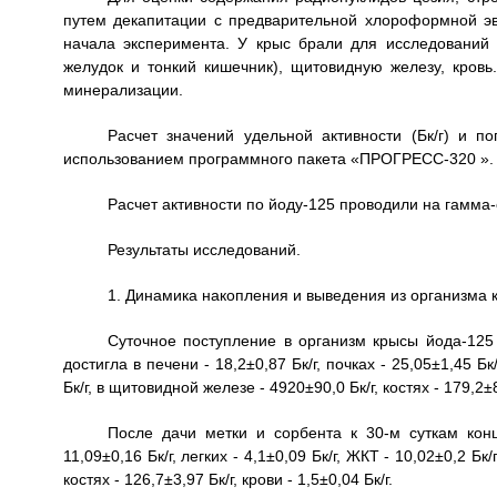
путем декапитации с предварительной хлороформной эвт
начала эксперимента. У крыс брали для исследований к
желудок и тонкий кишечник), щитовидную железу, кровь
минерализации.
Расчет значений удельной активности (Бк/г) и п
использованием программного пакета «ПРОГРЕСС-320 ».
Расчет активности по йоду-125 проводили на гамма
Результаты исследований.
1. Динамика накопления и выведения из организма к
Суточное поступление в организм крысы йода-125 
достигла в печени - 18,2±0,87 Бк/г, почках - 25,05±1,45 Бк
Бк/г, в щитовидной железе - 4920±90,0 Бк/г, костях - 179,2±8,
После дачи метки и сорбента к 30-м суткам конце
11,09±0,16 Бк/г, легких - 4,1±0,09 Бк/г, ЖКТ - 10,02±0,2 Бк
костях - 126,7±3,97 Бк/г, крови - 1,5±0,04 Бк/г.