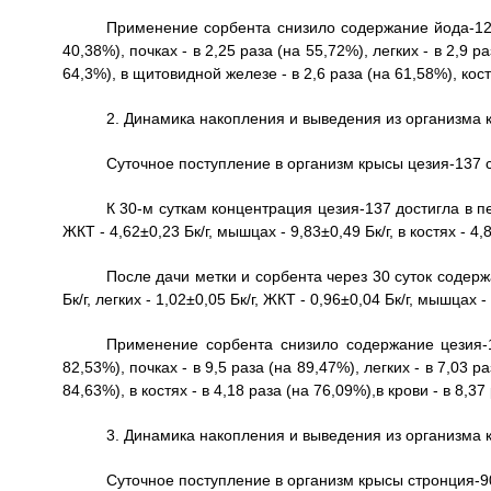
Применение сорбента снизило содержание йода-125
40,38%), почках - в 2,25 раза (на 55,72%), легких - в 2,9 р
64,3%), в щитовидной железе - в 2,6 раза (на 61,58%), костя
2. Динамика накопления и выведения из организма к
Суточное поступление в организм крысы цезия-137 с
К 30-м суткам концентрация цезия-137 достигла в печен
ЖКТ - 4,62±0,23 Бк/г, мышцах - 9,83±0,49 Бк/г, в костях - 4,8
После дачи метки и сорбента через 30 суток содержа
Бк/г, легких - 1,02±0,05 Бк/г, ЖКТ - 0,96±0,04 Бк/г, мышцах - 
Применение сорбента снизило содержание цезия-1
82,53%), почках - в 9,5 раза (на 89,47%), легких - в 7,03 р
84,63%), в костях - в 4,18 раза (на 76,09%),в крови - в 8,37
3. Динамика накопления и выведения из организма к
Суточное поступление в организм крысы стронция-90