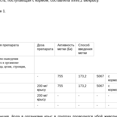
ность, поступающая с кормом, составляла 5995,2 Бк/крысу.
е 1.
я препарата
Доза
Активность
Способ
препарата
метки (Бк)
введения
метки
-
755
173,2
5067
с
корм
200 мг/
755
173,2
5067
с
крысу
корм
200 мг/
-
-
-
-
крысу
-
-
-
-
-
нция, йода в организме крыс в группах проводился убой животн