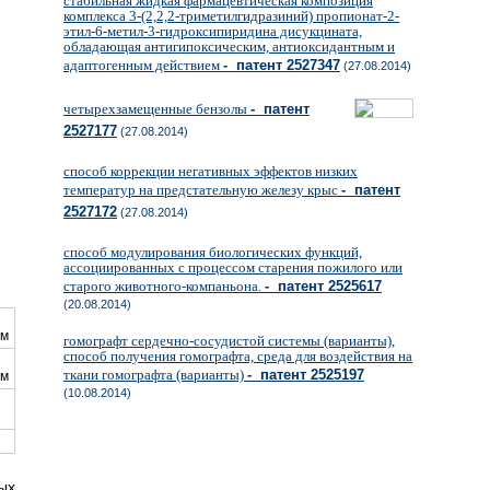
стабильная жидкая фармацевтическая композиция
комплекса 3-(2,2,2-триметилгидразиний) пропионат-2-
этил-6-метил-3-гидроксипиридина дисукцината,
обладающая антигипоксическим, антиоксидантным и
адаптогенным действием
- патент 2527347
(27.08.2014)
четырехзамещенные бензолы
- патент
2527177
(27.08.2014)
способ коррекции негативных эффектов низких
температур на предстательную железу крыс
- патент
2527172
(27.08.2014)
способ модулирования биологических функций,
ассоциированных с процессом старения пожилого или
старого животного-компаньона.
- патент 2525617
(20.08.2014)
ом
гомографт сердечно-сосудистой системы (варианты),
способ получения гомографта, среда для воздействия на
ткани гомографта (варианты)
- патент 2525197
ом
(10.08.2014)
ых