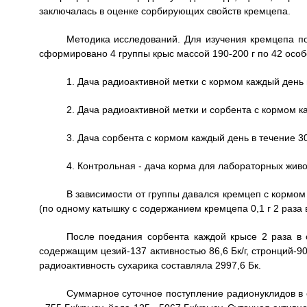
заключалась в оценке сорбирующих свойств кремцепа.
Методика исследований. Для изучения кремцепа п
сформировано 4 группы крыс массой 190-200 г по 42 особ
1. Дача радиоактивной метки с кормом каждый день 
2. Дача радиоактивной метки и сорбента с кормом к
3. Дача сорбента с кормом каждый день в течение 3
4. Контрольная - дача корма для лабораторных жив
В зависимости от группы давался кремцеп с кормом (к
(по одному катышку с содержанием кремцепа 0,1 г 2 раза в
После поедания сорбента каждой крысе 2 раза в с
содержащим цезий-137 активностью 86,6 Бк/г, стронций-90
радиоактивность сухарика составляла 2997,6 Бк.
Суммарное суточное поступление радионуклидов в о