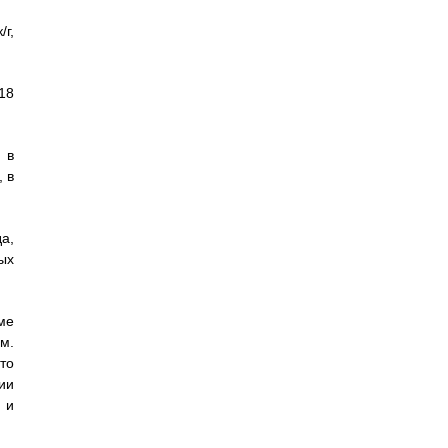
/г,
,18
 в
, в
а,
ых
ме
ом.
то
ии
 и