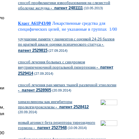
способ профилактики язвообразования на слизистой
оболочке желудка
- патент 2481111
(10.05.2013)
ло
Класс A61P43/00
Лекарственные средства для
специфических целей, не указанные в группах 1/00
улучшение памяти у пациентов с оценкой 24-26 баллов
по краткой шкале оценки психического статуса
-
патент 2529815
(27.09.2014)
способ лечения больных с синдромом
внутрипеченочной портальной гипертензии
- патент
2529414
(27.09.2014)
способ лечения ран мягких тканей различной этиологии
тки
- патент 2528905
(20.09.2014)
хиназолиноны как ингибиторы
м,
пролилгидроксилазы
- патент 2528412
(20.09.2014)
ная
новый агонист бета рецептора тиреоидного
гормона
- патент 2527948
(10.09.2014)
90