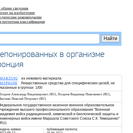
 общие сведения
атент на изобретение
тодические рекомендации
 патентная классификация
депонированных в организме
ронция
A61K35/02
из неживого материала
A61P43/00
Лекарственные средства для специфических целей, не
указанные в группах 1/00
,
,
Поздеев Александр Владимирович (RU)
Поздеев Владимир Николаевич (RU)
Лысенко Николай Петрович (RU)
Федеральное государственное казенное военное образовательное
учреждение высшего профессионального образования "Военная
академия войск радиационной, химической и биологической защиты и
инженерных войск имени Маршала Советского Союза С.К. Тимошенко"
(RU)
подача заявки:
публикация патента:
2012-05-12
20.06.2013