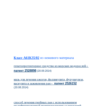
Класс A61K35/02
из неживого материала
гепатопротекторное средство из морских водорослей
-
патент 2528898
(20.09.2014)
мазь для лечения ожогов, фолликулита, фурункулеза,
васкулита и заживления ран
- патент 2526152
(20.08.2014)
способ лечения гнойных ран с использованием
модифицированной монтмориллонит содержащей