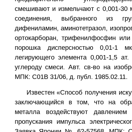
смешивают и измельчают с 0,001-30 
соединения, выбранного из гру
дифениламин, аминотетразол, изопро
ортокарборан, трифенилфосфин или
порошка дисперсностью 0,01-1 м
легирующего элемента 0,001-1,5 ат
углероду смеси. Авт. св-во на изоб
МПК: С01В 31/06, д. публ. 1985.02.11.
Известен «Способ получения иску
заключающийся в том, что на обр
металла воздействуют давлением
пропускания импульса электрическог
Заявка Японии № 62-57568, МПК: С0