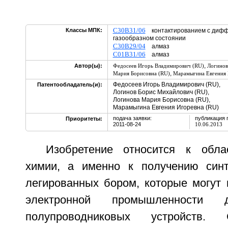
C30B31/06
Классы МПК:
контактированием с дифф
газообразном состоянии
C30B29/04
алмаз
C01B31/06
алмаз
,
Автор(ы):
Федосеев Игорь Владимирович (RU)
Логинов
,
Мария Борисовна (RU)
Марамыгина Евгения 
Федосеев Игорь Владимирович (RU),
Патентообладатель(и):
Логинов Борис Михайлович (RU),
Логинова Мария Борисовна (RU),
Марамыгина Евгения Игоревна (RU)
подача заявки:
публикация 
Приоритеты:
2011-08-24
10.06.2013
Изобретение относится к обла
химии, а именно к получению синт
легированных бором, которые могут 
электронной промышленности д
полупроводниковых устройств.