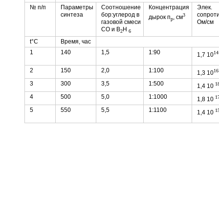
№ п/п
Параметры
Соотношение
Концентрация
Элек.
синтеза
бор:углерод в
сопрот
3
дырок п
, см
p
газовой смеси
Ом/см
СО и B
H
2
6
t°C
Время, час
1
140
1,5
1:90
14
1,7 10
2
150
2,0
1:100
16
1,3 10
3
300
3,5
1:500
1
1,4 10
4
500
5,0
1:1000
1
1,8 10
5
550
5,5
1:1100
1
1,4 10