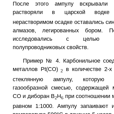
После этого ампулу вскрывали
растворяли в царской водке
нерастворимом осадке оставались си
алмазов, легированных бором. П
исследовались с целью о
полупроводниковых свойств.
Пример № 4. Карбонильное сое
металлов Pt(СO)
в количестве 2-х
2
стеклянную ампулу, которую 
газообразной смесью, содержащей 
СО и диборан В
Н
при соотношении м
2
6
равном 1:1000. Ампулу запаивают 