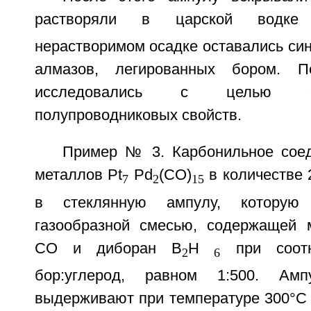
растворяли в царской водке
нерастворимом осадке оставались си
алмазов, легированных бором. П
исследовались с целью о
полупроводниковых свойств.
Пример № 3. Карбонильное сое
металлов Pt
Pd
(CO)
в количестве 
7
2
15
в стеклянную ампулу, которую
газообразной смесью, содержащей 
СО и диборан В
Н
при соотн
2
6
бор:углерод, равном 1:500. Ам
выдерживают при температуре 300°С в