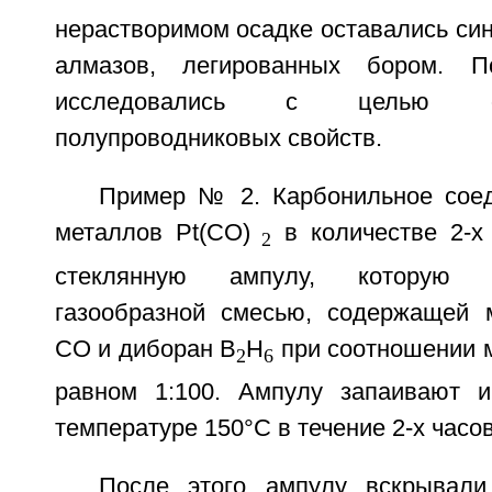
нерастворимом осадке оставались си
алмазов, легированных бором. П
исследовались с целью о
полупроводниковых свойств.
Пример № 2. Карбонильное сое
металлов Pt(СO)
в количестве 2-х
2
стеклянную ампулу, которую 
газообразной смесью, содержащей 
СО и диборан В
Н
при соотношении м
2
6
равном 1:100. Ампулу запаивают 
температуре 150°С в течение 2-х часов
После этого ампулу вскрывал