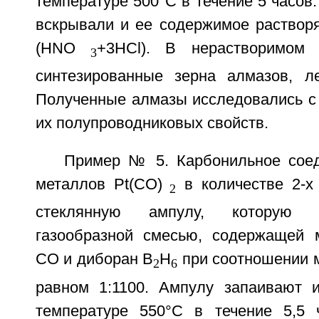
температуре 500°С в течение 5 часов.
вскрывали и ее содержимое растворя
(HNO
+3НСl). В нерастворимом 
3
синтезированные зерна алмазов, л
Полученные алмазы исследовались с
их полупроводниковых свойств.
Пример № 5. Карбонильное сое
металлов Pt(СO)
в количестве 2-х
2
стеклянную ампулу, которую 
газообразной смесью, содержащей 
СО и диборан В
Н
при соотношении м
2
6
равном 1:1100. Ампулу запаивают 
температуре 550°С в течение 5,5 