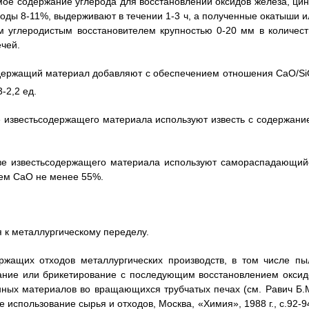
ое содержание углерода для восстановлении оксидов железа, цин
воды 8-11%, выдерживают в течении 1-3 ч, а полученные окатыши и
м углеродистым восстановителем крупностью 0-20 мм в количест
ечей.
содержащий материал добавляют с обеспечением отношения CaO/S
-2,2 ед.
ве известьсодержащего материала используют известь с содержани
стве известьсодержащего материала используют самораспадающий
ием CaO не менее 55%.
я к металлургическому переделу.
ржащих отходов металлургических производств, в том числе пы
вание или брикетирование с последующим восстановлением оксид
нных материалов во вращающихся трубчатых печах (см. Равич Б.М
 использование сырья и отходов, Москва, «Химия», 1988 г., с.92-9