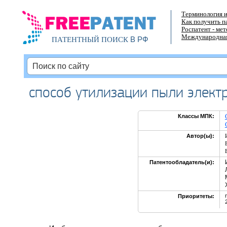
Терминология и
Как получить п
Роспатент - ме
Международная
В РФ
ПАТЕНТНЫЙ ПОИСК
способ утилизации пыли элект
Классы МПК:
Автор(ы):
Патентообладатель(и):
Приоритеты: