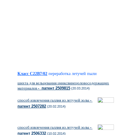
Класс C22B7/02
переработка летучей пыли
шихта для вельцевания цинксвинецоловосодержащих
материалов
- патент 2509815
(20.03.2014)
способ извлечения галлия из летучей золы
-
патент 2507282
(20.02.2014)
способ извлечения галлия из летучей золы
-
патент 2506332
(10.02.2014)