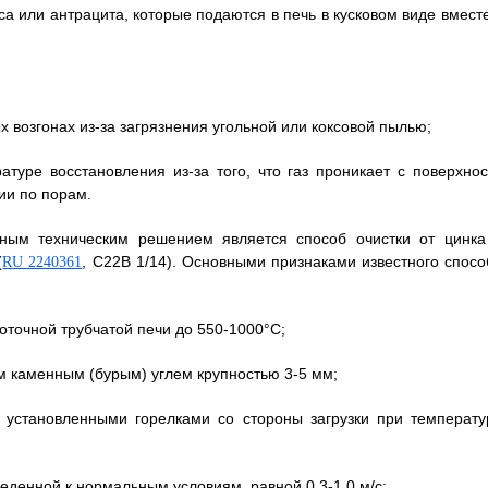
а или антрацита, которые подаются в печь в кусковом виде вместе
 возгонах из-за загрязнения угольной или коксовой пылью;
туре восстановления из-за того, что газ проникает с поверхнос
ии по порам.
тным техническим решением является способ очистки от цинка
(
, C22B 1/14). Основными признаками известного спосо
RU 2240361
оточной трубчатой печи до 550-1000°C;
м каменным (бурым) углем крупностью 3-5 мм;
с установленными горелками со стороны загрузки при температу
веденной к нормальным условиям, равной 0,3-1,0 м/с;