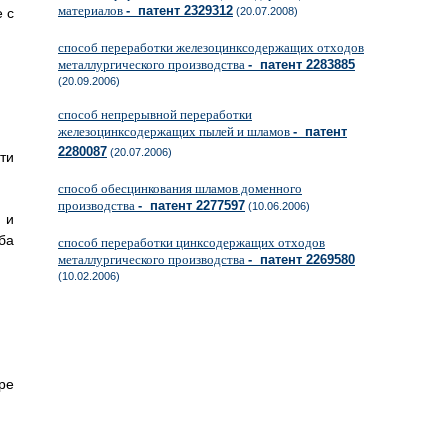
материалов
- патент 2329312
 с
(20.07.2008)
способ переработки железоцинксодержащих отходов
металлургического производства
- патент 2283885
(20.09.2006)
способ непрерывной переработки
железоцинксодержащих пылей и шламов
- патент
2280087
(20.07.2006)
ти
способ обесцинкования шламов доменного
производства
- патент 2277597
(10.06.2006)
 и
ба
способ переработки цинксодержащих отходов
металлургического производства
- патент 2269580
(10.02.2006)
ре