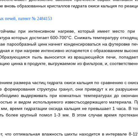
е вновь образованных кристаллов гидрата окиси кальция по реакци
тойчивы при интенсивном нагреве, который имеет место при 
тура которых достигает 600-700°C. Снижать температуру отходящ
учае парообразный цинк начнет конденсироваться на футеровке печ
одная и при нагреве интенсивно испаряется с образованием высоко
 Образующаяся пыль выносится из вращающейся печи, попадает
ацию цинка в продукте, выгружаемом из фильтров, и, соответственн
чением размера частиц гидрата окиси кальция по сравнению с окис
е формирования структуры гранул, они приведут к их разрушени
обходимо выдерживать при комнатных температурах до окончан
пностью и видом используемого известьсодержащего материала. П
 мм, время гидратации оксида кальция не превышает 1 часа. В то
ать более крупный помол 1-3 мм. В этом случае время протекан
т, что оптимальная влажность шихты находится в интервале 8-11