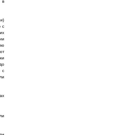
 в
и)
 с
их
ии
ию
ют
ки
до
 с
ли
тах
ли
ли