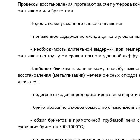
Процессы восстановления протекают за счет углерода кокс
окатышами или брикетами.
Недостатками указанного способа являются:
- пониженное содержание оксида цинка в уловленных
- необходимость длительной выдержки при темпера
окатыша к центру путем сравнительно медленной диффуз
Наиболее близким к заявляемому способу извес
восстановления (металлизации) железа окисных отходов 
являются:
- подогрев отходов перед брикетированием в против
- брикетирование отходов совместно с измельченны
- обжиг брикетов в прямоточной трубчатой печи 
сходящих брикетов 700-1000°C;
- поддержание скорости движения газов в печи, при