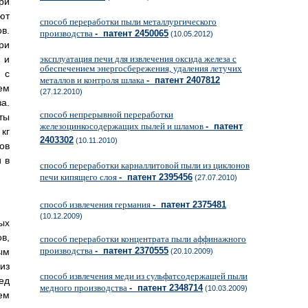
ри
ют
способ переработки пыли металлургического
в.
производства
- патент 2450065
(10.05.2012)
ри
 и
эксплуатация печи для извлечения оксида железа с
обеспечением энергосбережения, удаления летучих
 с
металлов и контроля шлака
- патент 2407812
ем
(27.12.2010)
а.
способ непрерывной переработки
ты
железоцинкосодержащих пылей и шламов
- патент
кг
2403302
(10.11.2010)
ов
 в
способ переработки карналлитовой пыли из циклонов
печи кипящего слоя
- патент 2395456
(27.07.2010)
способ извлечения германия
- патент 2375481
(10.12.2009)
ых
в,
способ переработки концентрата пыли аффинажного
производства
- патент 2370555
ым
(20.10.2009)
из
способ извлечения меди из сульфатсодержащей пыли
ед
медного производства
- патент 2348714
(10.03.2009)
ем