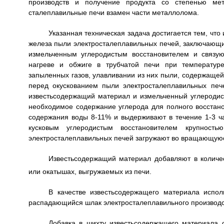
производств и получение продукта со степенью ме
сталеплавильные печи взамен части металлолома.
Указанная техническая задача достигается тем, что
железа пыли электросталеплавильных печей, заключающи
измельченным углеродистым восстановителем и связу
нагреве и обжиге в трубчатой печи при температур
запыленных газов, улавливании из них пыли, содержащей
перед окускованием пыли электросталеплавильных пе
известьсодержащий материал и измельченный углеродис
необходимое содержание углерода для полного восстанов
содержания воды 8-11% и выдерживают в течение 1-3 ч
кусковым углеродистым восстановителем крупнос
электросталеплавильных печей загружают во вращающуюс
Известьсодержащий материал добавляют в колич
или окатышах, выгружаемых из печи.
В качестве известьсодержащего материала испо
распадающийся шлак электросталеплавильного производс
Добавка в шихту известьсодержащего материала 