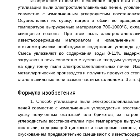
Изобретение относится к способам подготовки сыр
утилизации пыли электросталеплавильных печей, уловле
совместно с измельченным углеродистым восстанови
Осуществляют их сушку, нагрев и обжиг во вращающ
температуре выгружаемых материалов 700-1000°C, охла
свинцовые возгоны. При этом пыль электросталеплав
известьсодержащим материалом и измельченным 
стехиометрически необходимое содержание углерода для
Смесь увлажняют до содержания воды 8-11%, выдержи
загружают в печь совместно с кусковым твердым углерод
на одну тонну пыли электросталеплавильных печей. Изо
металлургических производств и получить продукт со сте
сталеплавильные печи взамен части металлолома. 3 з.п. ф-
Формула изобретения
1. Способ утилизации пыли электросталеплавиль
печей совместно с измельченным углеродистым восстан
сушку полученных окатышей или брикетов, их нагре
углеродистым восстановителем при температуре выгруж
них пыли, содержащей цинковые и свинцовые возгоны, 
окускованием предварительно смешивают с известьсоде