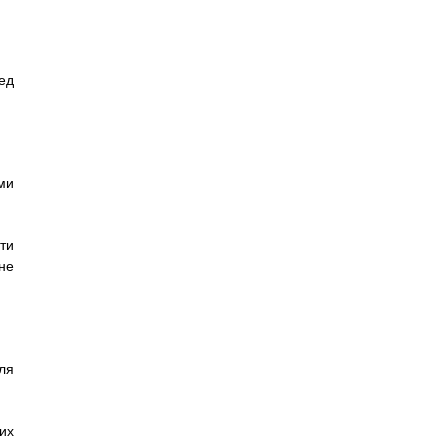
ед
ми
ти
не
ля
их