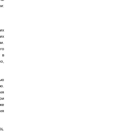
и:
их
их
и.
го
 в
о,
ью
ю.
ия
ри
же
ия
%.