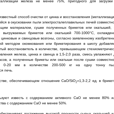
таллизации железа не менее 75%, пригодного для загрузки
 известный способ очистки от цинка и восстановления (металлизаци
йся в окусковании пыли электросталеплавильных печей совместно
ющим материалом, сушке полученных брикетов или окатышей, 
е выгружаемых брикетов или окатышей 700-1000°C, охлажден
 цинковые и свинцовые возгоны, согласно заявленному изобретен
чей методом окомкования или брикетирования в шихту добавля
тый восстановитель в количестве, превышающем стехиометричес
ления железа, цинка и свинца в 1,5-2,0 раза, смесь увлажняют 
асов, а полученные брикеты или окатыши после сушки совместно
тью 0-20 мм в количестве 200-500 кг на одну тонну пы
я печь.
естве, обеспечивающем отношение CaO/SiO
=1,3-2,2 ед. в брике
2
льзуют известь с содержанием активного CaO не менее 80% и
тва с содержанием CaO не менее 50%.
обеспечивает достижение высокой прочности сырых окатышей и