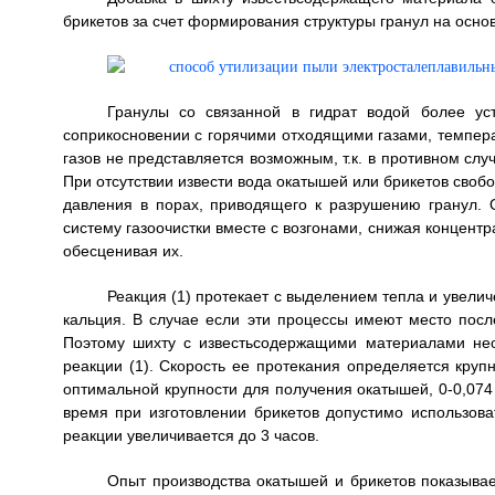
брикетов за счет формирования структуры гранул на основ
Гранулы со связанной в гидрат водой более ус
соприкосновении с горячими отходящими газами, темпера
газов не представляется возможным, т.к. в противном сл
При отсутствии извести вода окатышей или брикетов своб
давления в порах, приводящего к разрушению гранул.
систему газоочистки вместе с возгонами, снижая концентр
обесценивая их.
Реакция (1) протекает с выделением тепла и увели
кальция. В случае если эти процессы имеют место посл
Поэтому шихту с известьсодержащими материалами не
реакции (1). Скорость ее протекания определяется кру
оптимальной крупности для получения окатышей, 0-0,074
время при изготовлении брикетов допустимо использов
реакции увеличивается до 3 часов.
Опыт производства окатышей и брикетов показывае