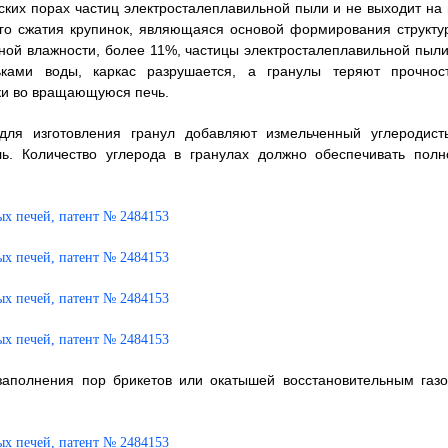
ких порах частиц электросталеплавильной пыли и не выходит на 
ного сжатия крупинок, являющаяся основой формирования структу
чной влажности, более 11%, частицы электросталеплавильной пыли
ками воды, каркас разрушается, а гранулы теряют прочност
зки во вращающуюся печь.
для изготовления гранул добавляют измельченный углеродист
ль. Количество углерода в гранулах должно обеспечивать полн
заполнения пор брикетов или окатышей восстановительным газо