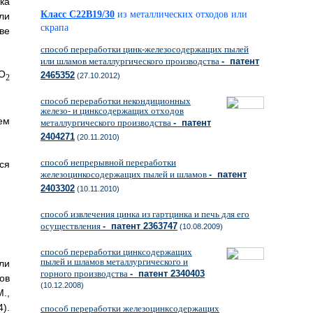
ка
Класс C22B19/30
из металлических отходов или
ли
скрапа
ве
способ переработки цинк-железосодержащих пылей
или шламов металлургического производства
- патент
iO
2465352
(27.10.2012)
2
способ переработки некондиционных
железо- и цинксодержащих отходов
ем
металлургического производства
- патент
2404271
(20.11.2010)
способ непрерывной переработки
ся
железоцинкосодержащих пылей и шламов
- патент
2403302
(10.11.2010)
способ извлечения цинка из гартцинка и печь для его
осуществления
- патент 2363747
(10.08.2009)
способ переработки цинксодержащих
пылей и шламов металлургического и
ли
горного производства
- патент 2340403
ов
(10.12.2008)
.,
4).
способ переработки железоцинксодержащих