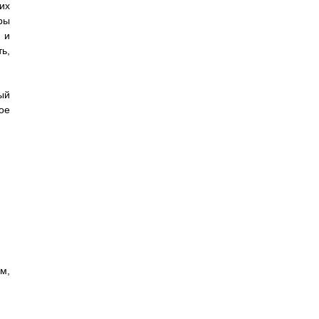
их
ры
 и
ь,
ый
ое
м,