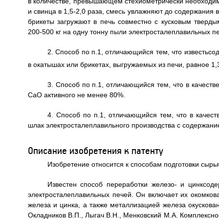
в количестве, превышающем стехиометрически необходим
и свинца в 1,5-2,0 раза, смесь увлажняют до содержания 
брикеты загружают в печь совместно с кусковым тверды
200-500 кг на одну тонну пыли электросталеплавильных п
2. Способ по п.1, отличающийся тем, что известь
в окатышах или брикетах, выгружаемых из печи, равное 1,3
3. Способ по п.1, отличающийся тем, что в качест
CaO активного не менее 80%.
4. Способ по п.1, отличающийся тем, что в каче
шлак электросталеплавильного производства с содержан
Описание изобретения к патенту
Изобретение относится к способам подготовки сырь
Известен способ переработки железо- и цинксоде
электросталеплавильных печей. Он включает их окомко
железа и цинка, а также металлизацией железа окускова
Окладников В.П., Лыгач В.Н., Менковский М.А. Комплексное