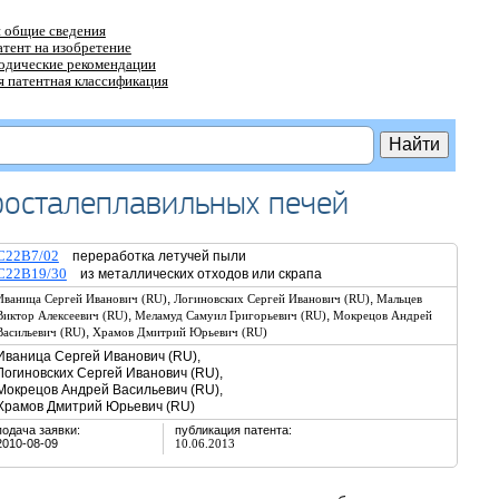
 общие сведения
атент на изобретение
тодические рекомендации
 патентная классификация
росталеплавильных печей
C22B7/02
переработка летучей пыли
C22B19/30
из металлических отходов или скрапа
,
,
Иваница Сергей Иванович (RU)
Логиновских Сергей Иванович (RU)
Мальцев
,
,
Виктор Алексеевич (RU)
Меламуд Самуил Григорьевич (RU)
Мокрецов Андрей
,
Васильевич (RU)
Храмов Дмитрий Юрьевич (RU)
Иваница Сергей Иванович (RU),
Логиновских Сергей Иванович (RU),
Мокрецов Андрей Васильевич (RU),
Храмов Дмитрий Юрьевич (RU)
подача заявки:
публикация патента:
2010-08-09
10.06.2013