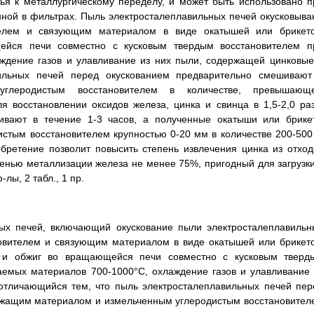
ья к металлургическому переделу, и может быть использовано п
нной в фильтрах. Пыль электросталеплавильных печей окусковыва
телем и связующим материалом в виде окатышей или брикето
ейся печи совместно с кусковым твердым восстановителем п
ждение газов и улавливание из них пыли, содержащей цинковые
ильных печей перед окускованием предварительно смешивают
углеродистым восстановителем в количестве, превышающ
 восстановлении оксидов железа, цинка и свинца в 1,5-2,0 раз
вают в течение 1-3 часов, а полученные окатыши или брике
истым восстановителем крупностью 0-20 мм в количестве 200-500 
бретение позволит повысить степень извлечения цинка из отход
пенью металлизации железа не менее 75%, пригодный для загрузки
лы, 2 табл., 1 пр.
ных печей, включающий окускование пыли электросталеплавильн
овителем и связующим материалом в виде окатышей или брикето
в и обжиг во вращающейся печи совместно с кусковым тверд
аемых материалов 700-1000°C, охлаждение газов и улавливание 
отличающийся тем, что пыль электросталеплавильных печей пер
ржащим материалом и измельченным углеродистым восстановител