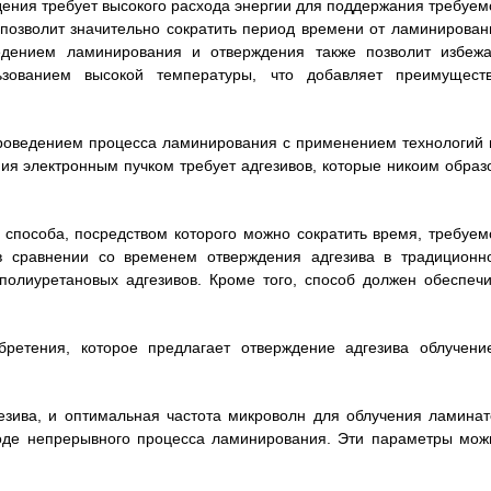
дения требует высокого расхода энергии для поддержания требуем
позволит значительно сократить период времени от ламинирован
дением ламинирования и отверждения также позволит избежа
ьзованием высокой температуры, что добавляет преимуществ
роведением процесса ламинирования с применением технологий 
ния электронным пучком требует адгезивов, которые никоим образ
способа, посредством которого можно сократить время, требуем
 в сравнении со временем отверждения адгезива в традиционн
полиуретановых адгезивов. Кроме того, способ должен обеспечи
ретения, которое предлагает отверждение адгезива облучени
езива, и оптимальная частота микроволн для облучения ламинат
ходе непрерывного процесса ламинирования. Эти параметры мож