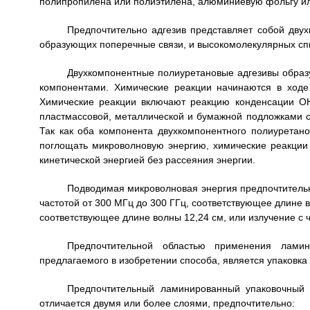
полипропилена или полиэтилена, алюминиевую фольгу ил
Предпочтительно адгезив представляет собой двух
образующих поперечные связи, и высокомолекулярных сп
Двухкомпонентные полиуретановые адгезивы образ
компонентами. Химические реакции начинаются в ход
Химические реакции включают реакцию конденсации ОН
пластмассовой, металлической и бумажной подложками с
Так как оба компонента двухкомпонентного полиуретано
поглощать микроволновую энергию, химические реакции
кинетической энергией без рассеяния энергии.
Подводимая микроволновая энергия предпочтитель
частотой от 300 МГц до 300 ГГц, соответствующее длине в
соответствующее длине волны 12,24 см, или излучение с 
Предпочтительной областью применения ламин
предлагаемого в изобретении способа, является упаковк
Предпочтительный ламинированный упаковочный 
отличается двумя или более слоями, предпочтительно: