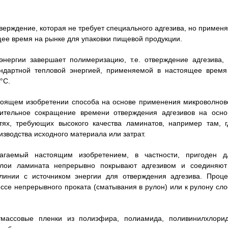
ерждение, которая не требует специального адгезива, но применя
щее время на рынке для упаковки пищевой продукции.
нергии завершает полимеризацию, т.е. отверждение адгезива, 
андартной тепловой энергией, применяемой в настоящее время
°С.
тоящем изобретении способа на основе применения микроволнов
чительное сокращение времени отверждения адгезивов на осно
тях, требующих высокого качества ламинатов, например там, г
изводства исходного материала или затрат.
агаемый настоящим изобретением, в частности, пригоден д
слои ламината непрерывно покрывают адгезивом и соединяют
линии с источником энергии для отверждения адгезива. Проце
ссе непрерывного проката (сматывания в рулон) или к рулону сло
массовые пленки из полиэфира, полиамида, поливинилхлорид