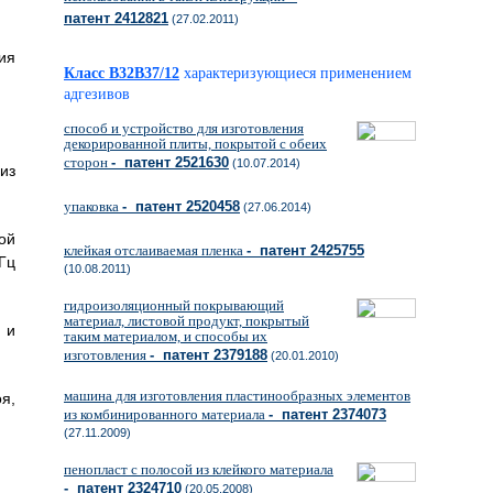
патент 2412821
(27.02.2011)
ия
Класс B32B37/12
характеризующиеся применением
адгезивов
способ и устройство для изготовления
декорированной плиты, покрытой с обеих
сторон
- патент 2521630
(10.07.2014)
из
упаковка
- патент 2520458
(27.06.2014)
ой
клейкая отслаиваемая пленка
- патент 2425755
Гц
(10.08.2011)
гидроизоляционный покрывающий
материал, листовой продукт, покрытый
 и
таким материалом, и способы их
изготовления
- патент 2379188
(20.01.2010)
машина для изготовления пластинообразных элементов
я,
из комбинированного материала
- патент 2374073
(27.11.2009)
пенопласт с полосой из клейкого материала
- патент 2324710
(20.05.2008)