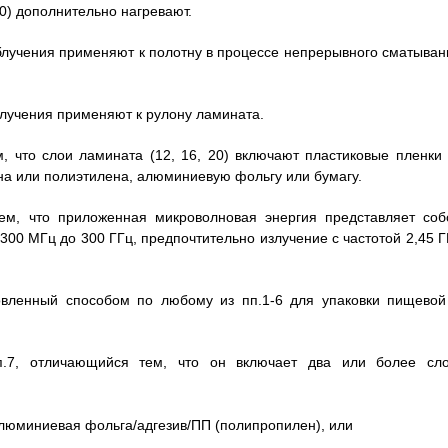
10) дополнительно нагревают.
облучения применяют к полотну в процессе непрерывного сматыван
блучения применяют к рулону ламината.
, что слои ламината (12, 16, 20) включают пластиковые пленки 
а или полиэтилена, алюминиевую фольгу или бумагу.
ем, что приложенная микроволновая энергия представляет соб
00 МГц до 300 ГГц, предпочтительно излучение с частотой 2,45 Г
овленный способом по любому из пп.1-6 для упаковки пищевой
.7, отличающийся тем, что он включает два или более сло
люминиевая фольга/адгезив/ПП (полипропилен), или