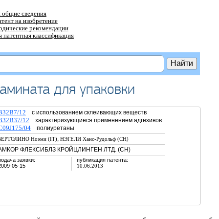
 общие сведения
атент на изобретение
тодические рекомендации
 патентная классификация
ламината для упаковки
B32B7/12
с использованием склеивающих веществ
B32B37/12
характеризующиеся применением адгезивов
C09J175/04
полиуретаны
,
БЕРТОЛИНО Ноэми (IT)
НЭГЕЛИ Ханс-Рудольф (CH)
АМКОР ФЛЕКСИБЛЗ КРОЙЦЛИНГЕН ЛТД. (CH)
подача заявки:
публикация патента:
2009-05-15
10.06.2013