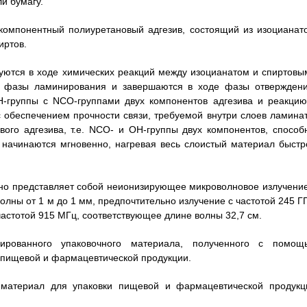
и бумагу.
компонентный полиуретановый адгезив, состоящий из изоцианато
иртов.
уются в ходе химических реакций между изоцианатом и спиртовы
е фазы ламинирования и завершаются в ходе фазы отверждени
-группы с NCO-группами двух компонентов адгезива и реакцию
 обеспечением прочности связи, требуемой внутри слоев ламинат
вого адгезива, т.е. NCO- и ОН-группы двух компонентов, способ
 начинаются мгновенно, нагревая весь слоистый материал быстр
но представляет собой неионизирующее микроволновое излучение
олны от 1 м до 1 мм, предпочтительно излучение с частотой 245 ГГ
частотой 915 МГц, соответствующее длине волны 32,7 см.
ированного упаковочного материала, полученного с помощ
а пищевой и фармацевтической продукции.
материал для упаковки пищевой и фармацевтической продукц