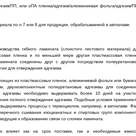
езив/ПП, или оПА пленка/адгезив/алюминиевая фольга/адгезив/П
иала по п.7 или 8 для продукции, обрабатываемой в автоклаве.
зводства гибкого ламината (слоистого листового материала) д
совая пленка и по меньшей мере другая пластмассовая пленк
ламината соединены друг с другом посредством полиуретаново
гии для отверждения адгезива.
стоящих из пластмассовых пленок, алюминиевой фольги или бумаги
ом, двухкомпонентные полиуретановые адгезивы для соединен
 адгезивы необходимо выдерживать более 10 дней на участк
ения полного отверждения адгезива. Подобные условия применяют,
 выдерживать процессы с термоциклом, например, в автоклаве. Фа
перечного сшивания изоцианатных и спиртовых групп компонент
, ведущие к образованию связи со слоями ламината.
но влияет как на срок поставки, так и необходимые емкос