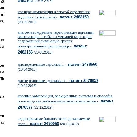
2485143
(20.06.2013)
ой
ия
клеящая композиция и способ скрепления
ть
изделия с субстратом
- патент 2482150
о,
(20.05.2013)
влагоотверждаемые термоплавкие адгезивы,
включающие в себя по меньшей мере один
на
содержащий силановую группу
ом
полиуретановый форполимер
- патент
2482136
(20.05.2013)
дисперсионные адгезивы i
- патент 2478660
ое
(10.04.2013)
ом
ть
дисперсионные адгезивы ii
- патент 2478659
(10.04.2013)
клеевые композиции, реакционные системы и способы
ем
производства лигноцеллюлозных композитов
- патент
2470977
(27.12.2012)
ов
гидрофильные биологически разлагаемые
но
клеи
- патент 2470056
(20.12.2012)