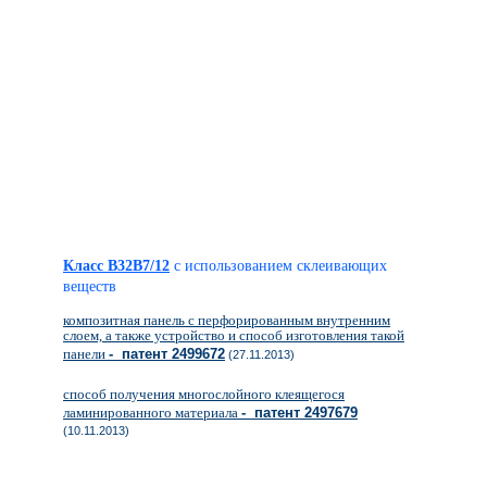
Класс B32B7/12
с использованием склеивающих
веществ
композитная панель с перфорированным внутренним
слоем, а также устройство и способ изготовления такой
панели
- патент 2499672
(27.11.2013)
способ получения многослойного клеящегося
ламинированного материала
- патент 2497679
(10.11.2013)