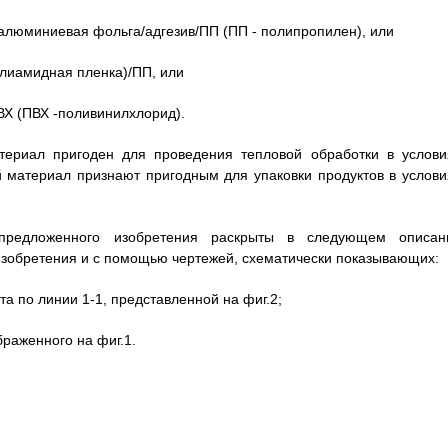
алюминиевая фольга/адгезив/ПП (ПП - полипропилен), или
олиамидная пленка)/ПП, или
ВХ (ПВХ -поливинилхлорид).
ериал пригоден для проведения тепловой обработки в услови
 материал признают пригодным для упаковки продуктов в услови
 предложенного изобретения раскрыты в следующем описан
зобретения и с помощью чертежей, схематически показывающих:
та по линии 1-1, представленной на фиг.2;
браженного на фиг.1.