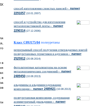
ВХ
способ изготовления слоистых панелей
- патент
2291057
(10.01.2007)
способ и устройство для изготовления
металлопластиковой ленты
- патент
2290314
(27.12.2006)
ля
Класс C09J175/04
полиуретаны
а,
го
непрерывный способ получения отверждаемых влагой
полиуретановых герметиков и адгезивов
- патент
2525912
(20.08.2014)
 в
фотолатентные катализаторы на основе
ия
металлорганических соединений
- патент
ах
2489450
(10.08.2013)
 в
за
альдимины и альдиминсодержащие
ов
композиции
- патент 2489421
(10.08.2013)
полиуретановая композиция, содержащая
асимметричный диальдимин
- патент
ти