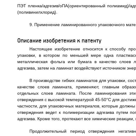
ПЭТ пленка/адгезив/оПА(ориентированный полиамид)/адг
(поливинилхлорид).
9. Применение ламинированного упаковочного матер
Описание изобретения к патенту
Настоящее изобретение относится к способу прои
упаковки, в котором по меньшей мере одна пластмас
металлическая фольга или бумага в качество слоев 
адгезива, затем на ламинат воздействуют источником энер
В производстве гибких ламинатов для упаковки, со
качестве слоев ламината, применяют, главным образ
отдельных слоев ламината. После ламинирования эти
отверждения с высокой температурой 45-50°С для достиж
частности, для упаковочных материалов, которые должны
отверждения ведет к полимеризации адгезива путем по
адгезива. Кроме того, протекают все химические реакции
Продолжительный период отверждения негатив