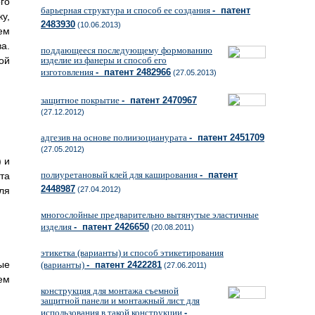
го
барьерная структура и способ ее создания
- патент
у,
2483930
(10.06.2013)
ем
а.
поддающееся последующему формованию
ой
изделие из фанеры и способ его
изготовления
- патент 2482966
(27.05.2013)
защитное покрытие
- патент 2470967
(27.12.2012)
адгезив на основе полиизоцианурата
- патент 2451709
(27.05.2012)
 и
полиуретановый клей для каширования
- патент
та
2448987
ля
(27.04.2012)
многослойные предварительно вытянутые эластичные
изделия
- патент 2426650
(20.08.2011)
этикетка (варианты) и способ этикетирования
ые
(варианты)
- патент 2422281
(27.06.2011)
ем
конструкция для монтажа съемной
защитной панели и монтажный лист для
использования в такой конструкции
-