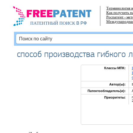
Терминология и
Как получить п
Роспатент - ме
Международная
В РФ
ПАТЕНТНЫЙ ПОИСК
способ производства гибкого 
Классы МПК:
Автор(ы):
Патентообладатель(и):
Приоритеты: