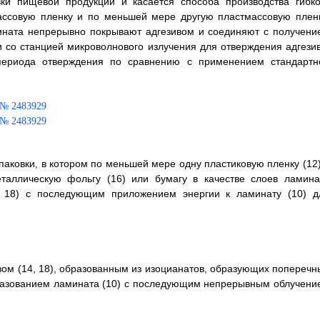
ки пищевой продукции и касается способа производства гибко
ассовую пленку и по меньшей мере другую пластмассовую пленк
мината непрерывно покрывают адгезивом и соединяют с получени
 со станцией микроволнового излучения для отверждения адгезив
периода отверждения по сравнению с применением стандартн
упаковки, в котором по меньшей мере одну пластиковую пленку (12)
таллическую фольгу (16) или бумагу в качестве слоев ламина
4, 18) с последующим приложением энергии к ламинату (10) д
вом (14, 18), образованным из изоцианатов, образующих поперечн
бразованием ламината (10) с последующим непрерывным облучени