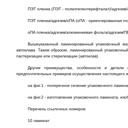
ПЭТ пленка (ПЭТ - полиэтилентерефталат)/адгезив/
ПЭТ пленка/адгезив/оПА (оПА - ориентированная п
оПА пленка/адгезив/алюминиевая фольга/адгезив/П
Вышеуказанный ламинированный упаковочный мат
автоклава. Таким образом, ламинированный упаковочный
пастеризации или стерилизации (автоклав).
Другие преимущества, особенности и детали
предпочтительных примеров осуществления настоящего и
на фиг.1 - поперечное сечение упаковочного ламина
на фиг.2 - изготовление упаковочного ламината, изо
Перечень ссылочных номеров:
10 ламинат