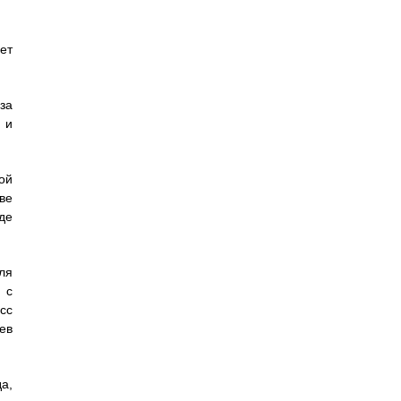
ет
за
 и
ой
ве
де
ля
 с
сс
ев
а,