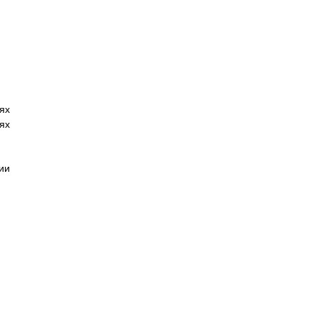
ях
ях
ии