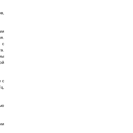
в,
ми
я.
 с
а.
ны
ой
 с
ц,
ью
ии