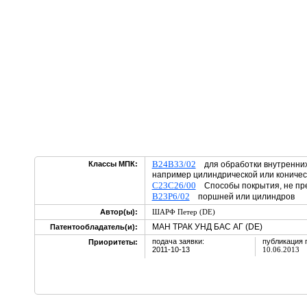
B24B33/02
Классы МПК:
для обработки внутренних
например цилиндрической или конич
C23C26/00
Способы покрытия, не пре
B23P6/02
поршней или цилиндров
Автор(ы):
ШАРФ Петер (DE)
МАН ТРАК УНД БАС АГ (DE)
Патентообладатель(и):
подача заявки:
публикация 
Приоритеты:
2011-10-13
10.06.2013