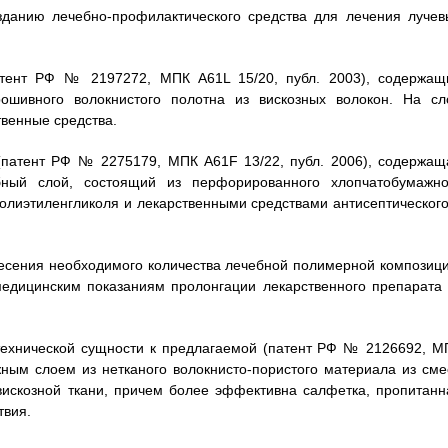
зданию лечебно-профилактического средства для лечения лучев
атент РФ № 2197272, МПК A61L 15/20, публ. 2003), содержащ
шивного волокнистого полотна из вискозных волокон. На сл
венные средства.
 (патент РФ № 2275179, МПК A61F 13/22, публ. 2006), содержащ
ный слой, состоящий из перфорированного хлопчатобумажно
олиэтиленгликоля и лекарственными средствами антисептического
несения необходимого количества лечебной полимерной композици
медицинским показаниям пролонгации лекарственного препарата 
технической сущности к предлагаемой (патент РФ № 2126692, М
жным слоем из нетканого волокнисто-пористого материала из сме
вискозной ткани, причем более эффективна салфетка, пропитанн
твия.