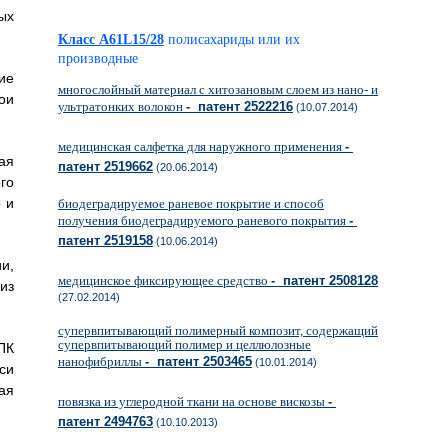
ых
Класс A61L15/28
полисахариды или их
производные
ие
многослойный материал с хитозановым слоем из нано- и
ои
ультратонких волокон
- патент 2522216
(10.07.2014)
медицинская салфетка для наружного применения
-
ая
патент 2519662
(20.06.2014)
го
 и
биодеградируемое раневое покрытие и способ
получения биодеградируемого раневого покрытия
-
патент 2519158
(10.06.2014)
и,
медицинское фиксирующее средство
- патент 2508128
из
(27.02.2014)
супервпитывающий полимерный композит, содержащий
супервпитывающий полимер и целлюлозные
ПК
нанофибриллы
- патент 2503465
(10.01.2014)
си
ая
повязка из углеродной ткани на основе вискозы
-
патент 2494763
(10.10.2013)