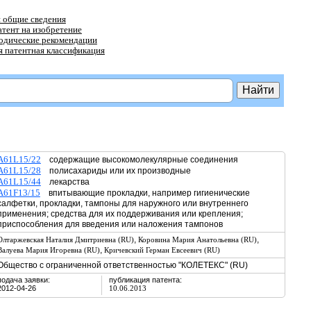
 общие сведения
атент на изобретение
тодические рекомендации
 патентная классификация
A61L15/22
содержащие высокомолекулярные соединения
A61L15/28
полисахариды или их производные
A61L15/44
лекарства
A61F13/15
впитывающие прокладки, например гигиенические
салфетки, прокладки, тампоны для наружного или внутреннего
применения; средства для их поддерживания или крепления;
приспособления для введения или наложения тампонов
,
,
Олтаржевская Наталия Дмитриевна (RU)
Коровина Мария Анатольевна (RU)
,
Валуева Мария Игоревна (RU)
Кричевский Герман Евсеевич (RU)
Общество с ограниченной ответственностью "КОЛЕТЕКС" (RU)
подача заявки:
публикация патента:
2012-04-26
10.06.2013