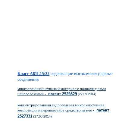
Класс A61L15/22
содержащие высокомолекулярные
соединения
многослойный нетканый материал с полиамидными
нановолокнами
- патент 2529829
(27.09.2014)
концентрированная гидрогелевая микрокапсульная
композиция и перевязочное средство из нее
- патент
2527331
(27.08.2014)