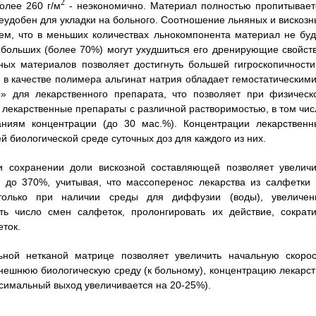
2
олее 260 г/м
- неэкономично. Материал полностью пропитывает
еудобен для укладки на больного. Соотношение льняных и вискозн
тем, что в меньших количествах льнокомпонента материал не буд
больших (более 70%) могут ухудшиться его дренирующие свойств
ных материалов позволяет достигнуть большей гигроскопичности
в качестве полимера альгинат натрия обладает гемостатическими
» для лекарственного препарата, что позволяет при физическ
лекарственные препараты с различной растворимостью, в том чис
ниям концентрации (до 30 мас.%). Концентрации лекарственн
 биологической среде суточных доз для каждого из них.
 сохранении доли вискозной составляющей позволяет увеличи
 до 370%, учитывая, что массоперенос лекарства из салфетки 
только при наличии среды для диффузии (воды), увеличен
ть число смен салфеток, пролонгировать их действие, сократи
ток.
ьной нетканой матрице позволяет увеличить начальную скорос
внешнюю биологическую среду (к больному), концентрацию лекарст
ксимальный выход увеличивается на 20-25%).