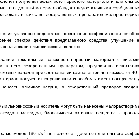
ология получения волокнисто-пористого материала и длительнос
роме того, данный материал обладает недостаточными сорбционны
ользовать в качестве лекарственных препаратов малорастворим
анение указанных недостатков, повышение эффективности лечебно
рение спектра действия предлагаемого средства, улучшение е
 использования льновискозных волокон.
жащей текстильный волокнисто-пористый материал с вискозн
 в него лекарственным препаратом, предложено использова
скозных волокон при соотношении компонентов лен:вискоза от 40-
й материал получен иглопрошивным способом и имеет поверхностн
 нанесен альгинат натрия, а лекарственный препарат введен
емый льновискозный носитель могут быть нанесены малорастворим
оксидант мексидол, биологически активные вещества - прополи
2
остью менее 180 г/м
не позволяет добиться длительного эффек