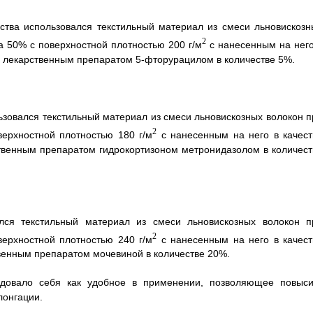
тва использовался текстильный материал из смеси льновискозн
2
а 50% с поверхностной плотностью 200 г/м
с нанесенным на него
о лекарственным препаратом 5-фторурацилом в количестве 5%.
ьзовался текстильный материал из смеси льновискозных волокон п
2
верхностной плотностью 180 г/м
с нанесенным на него в качест
твенным препаратом гидрокортизоном метронидазолом в количест
ался текстильный материал из смеси льновискозных волокон п
2
верхностной плотностью 240 г/м
с нанесенным на него в качест
венным препаратом мочевиной в количестве 20%.
ндовало себя как удобное в применении, позволяющее повыси
лонгации.