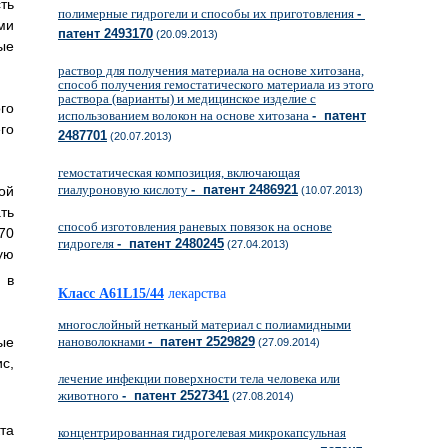
ть
полимерные гидрогели и способы их приготовления
-
ми
патент 2493170
(20.09.2013)
ые
раствор для получения материала на основе хитозана,
способ получения гемостатического материала из этого
раствора (варианты) и медицинское изделие с
го
использованием волокон на основе хитозана
- патент
го
2487701
(20.07.2013)
гемостатическая композиция, включающая
гиалуроновую кислоту
- патент 2486921
ой
(10.07.2013)
ть
способ изготовления раневых повязок на основе
70
гидрогеля
- патент 2480245
(27.04.2013)
ую
 в
Класс A61L15/44
лекарства
многослойный нетканый материал с полиамидными
ые
нановолокнами
- патент 2529829
(27.09.2014)
с,
лечение инфекции поверхности тела человека или
животного
- патент 2527341
(27.08.2014)
та
концентрированная гидрогелевая микрокапсульная