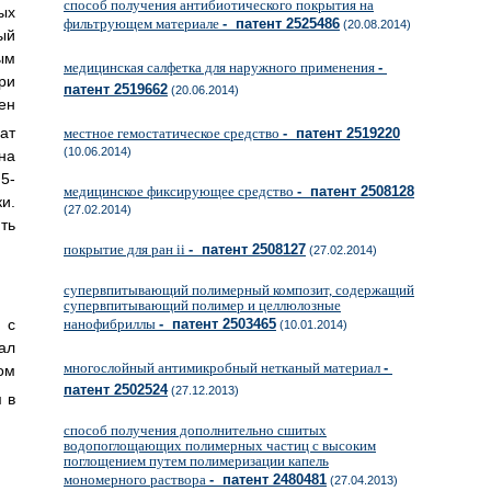
способ получения антибиотического покрытия на
ых
фильтрующем материале
- патент 2525486
(20.08.2014)
ый
ым
медицинская салфетка для наружного применения
-
ри
патент 2519662
(20.06.2014)
ен
ат
местное гемостатическое средство
- патент 2519220
(10.06.2014)
на
5-
медицинское фиксирующее средство
- патент 2508128
и.
(27.02.2014)
ть
покрытие для ран ii
- патент 2508127
(27.02.2014)
супервпитывающий полимерный композит, содержащий
супервпитывающий полимер и целлюлозные
 с
нанофибриллы
- патент 2503465
(10.01.2014)
ал
многослойный антимикробный нетканый материал
-
ом
патент 2502524
(27.12.2013)
м в
способ получения дополнительно сшитых
водопоглощающих полимерных частиц с высоким
поглощением путем полимеризации капель
мономерного раствора
- патент 2480481
(27.04.2013)