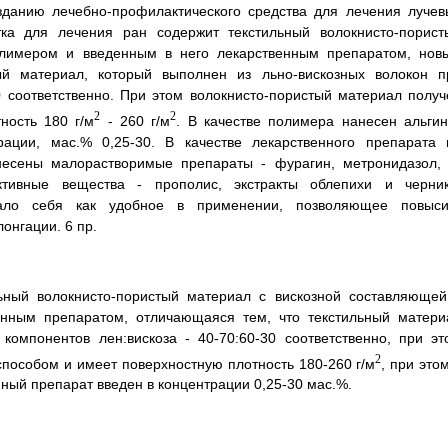
зданию лечебно-профилактического средства для лечения лучев
ка для лечения ран содержит текстильный волокнисто-порист
лимером и введенным в него лекарственным препаратом, нов
ный материал, который выполнен из льно-вискозных волокон п
0 соответственно. При этом волокнисто-пористый материал получ
2
2
ность 180 г/м
- 260 г/м
. В качестве полимера нанесен альгин
рации, мас.% 0,25-30. В качестве лекарственного препарата 
несены малорастворимые препараты - фурагин, метронидазол, 
ктивные вещества - прополис, экстракты облепихи и черник
вало себя как удобное в применении, позволяющее повыси
онгации. 6 пр.
ьный волокнисто-пористый материал с вискозной составляющей
нным препаратом, отличающаяся тем, что текстильный матери
компонентов лен:вискоза - 40-70:60-30 соответственно, при эт
2
пособом и имеет поверхностную плотность 180-260 г/м
, при это
нный препарат введен в концентрации 0,25-30 мас.%.