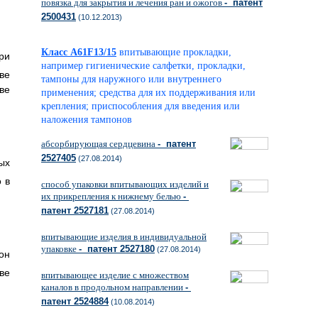
повязка для закрытия и лечения ран и ожогов
- патент
2500431
(10.12.2013)
Класс A61F13/15
впитывающие прокладки,
ри
например гигиенические салфетки, прокладки,
ве
тампоны для наружного или внутреннего
ве
применения; средства для их поддерживания или
крепления; приспособления для введения или
наложения тампонов
абсорбирующая сердцевина
- патент
2527405
(27.08.2014)
ых
 в
способ упаковки впитывающих изделий и
их прикрепления к нижнему белью
-
патент 2527181
(27.08.2014)
впитывающие изделия в индивидуальной
упаковке
- патент 2527180
(27.08.2014)
он
ве
впитывающее изделие с множеством
каналов в продольном направлении
-
патент 2524884
(10.08.2014)