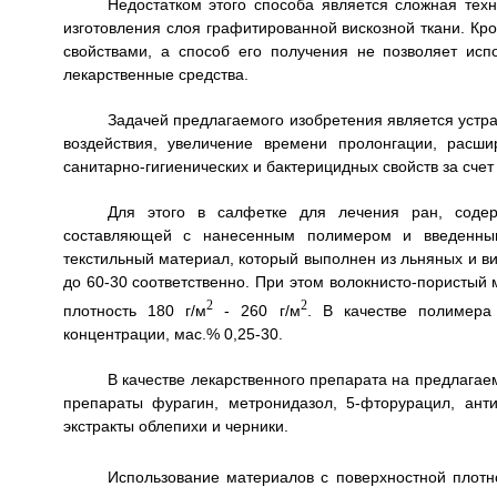
Недостатком этого способа является сложная техн
изготовления слоя графитированной вискозной ткани. К
свойствами, а способ его получения не позволяет исп
лекарственные средства.
Задачей предлагаемого изобретения является устр
воздействия, увеличение времени пролонгации, расши
санитарно-гигиенических и бактерицидных свойств за счет
Для этого в салфетке для лечения ран, содер
составляющей с нанесенным полимером и введенным
текстильный материал, который выполнен из льняных и ви
до 60-30 соответственно. При этом волокнисто-пористы
2
2
плотность 180 г/м
- 260 г/м
. В качестве полимера
концентрации, мас.% 0,25-30.
В качестве лекарственного препарата на предлага
препараты фурагин, метронидазол, 5-фторурацил, анти
экстракты облепихи и черники.
Использование материалов с поверхностной плотн