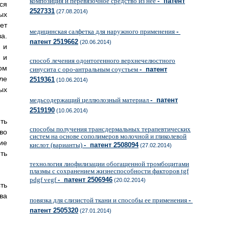
композиция и перевязочное средство из нее
- патент
ся
2527331
(27.08.2014)
ых
ет
медицинская салфетка для наружного применения
-
а.
патент 2519662
(20.06.2014)
 и
 и
способ лечения одонтогенного верхнечелюстного
ом
синусита с оро-антральным соустьем
- патент
ле
2519361
(10.06.2014)
ых
медьсодержащий целлюлозный материал
- патент
2519190
(10.06.2014)
ть
способы получения трансдермальных терапевтических
во
систем на основе сополимеров молочной и гликолевой
ие
кислот (варианты)
- патент 2508094
(27.02.2014)
ть
технология лиофилизации обогащенной тромбоцитами
плазмы с сохранением жизнеспособности факторов tgf
pdgf vegf
- патент 2506946
(20.02.2014)
ть
ва
повязка для слизистой ткани и способы ее применения
-
патент 2505320
(27.01.2014)