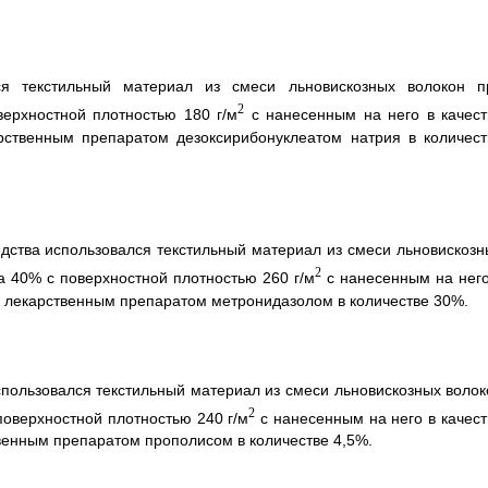
ся текстильный материал из смеси льновискозных волокон п
2
верхностной плотностью 180 г/м
с нанесенным на него в качест
рственным препаратом дезоксирибонуклеатом натрия в количест
дства использовался текстильный материал из смеси льновискозн
2
а 40% с поверхностной плотностью 260 г/м
с нанесенным на него
о лекарственным препаратом метронидазолом в количестве 30%.
пользовался текстильный материал из смеси льновискозных волок
2
поверхностной плотностью 240 г/м
с нанесенным на него в качест
венным препаратом прополисом в количестве 4,5%.