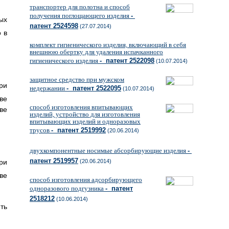
транспортер для полотна и способ
получения поглощающего изделия
-
ых
патент 2524598
(27.07.2014)
 в
комплект гигиенического изделия, включающий в себя
внешнюю обертку для удаления испачканного
гигиенического изделия
- патент 2522098
(10.07.2014)
защитное средство при мужском
ри
недержании
- патент 2522095
(10.07.2014)
ве
способ изготовления впитывающих
ве
изделий, устройство для изготовления
впитывающих изделий и одноразовых
трусов
- патент 2519992
(20.06.2014)
двухкомпонентные носимые абсорбирующие изделия
-
патент 2519957
ри
(20.06.2014)
ве
способ изготовления адсорбирующего
одноразового подгузника
- патент
2518212
(10.06.2014)
ть