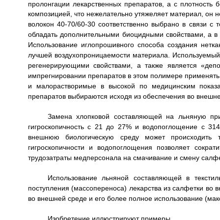
пролонгации лекарственных препаратов, а с плотность б
композицией, что нежелательно утяжеляет материал, он н
волокон 40-70/60-30 соответственно выбрано в связи с 
обладать дополнительными биоцидными свойствами, а в 
Использование иглопрошивного способа создания нетка
лучшей воздухопроницаемости материала. Используемый 
регенерирующими свойствами, а также является «депо
импрегнировании препаратов в этом полимере применять 
и малорастворимые в высокой по медицинским показа
препаратов выбираются исходя из обеспечения во внешней
Замена хлопковой составляющей на льняную при
гигроскопичность с 21 до 27% и водопоглощение с 314
внешнюю биологическую среду может происходить 
гигроскопичности и водопоглощения позволяет сократи
трудозатраты медперсонала на смачивание и смену салфе
Использование льняной составляющей в текстил
поступления (массопереноса) лекарства из салфетки во 
во внешней среде и его более полное использование (ма
Изобретение иллюстрируют примеры.