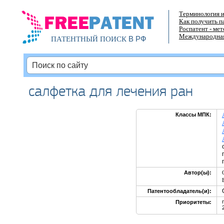
Терминология и
Как получить п
Роспатент - ме
Международная
В РФ
ПАТЕНТНЫЙ ПОИСК
салфетка для лечения ран
Классы МПК:
Автор(ы):
Патентообладатель(и):
Приоритеты: