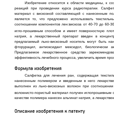
Изобретение относится к области медицины, к со
реакций при проведении курса радиотерапии. Салфет
материал с вискозной составляющей с нанесенным по
является то, что предложено использовать текстиль
соотношении компонентов лен:вискоза от 40-70 до 60-3
игло-прошивным способом и имеет поверхностную плот
натрия, а лекарственный препарат введен в концент
предлагаемый льно-вискозный носитель могут быть на
фторурацил, антиоксидант мексидол, биологически а
Предлагаемое лекарственное средство зарекомендо
эффективность лечебного процесса, увеличить время прол
Формула изобретения
Салфетка для лечения ран, содержащая текстил
нанесенным полимером и введенным в него лекарстве
выполнен из льно-вискозных волокон при соотношении 
волокнисто-пористый материал получен иглопрошивным с
качестве полимера нанесен альгинат натрия, а лекарстве
Описание изобретения к патенту