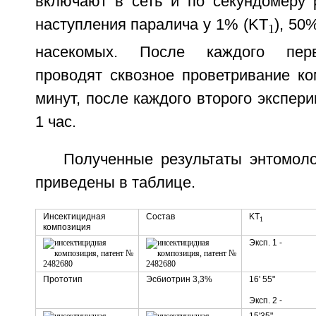
включают в сеть и по секундомеру 
наступления паралича у 1% (KT
), 50
1
насекомых. После каждого перв
проводят сквозное проветривание ко
минут, после каждого второго экспер
1 час.
Полученные результаты энтомоло
приведены в таблице.
Инсектицидная
Состав
KT
1
композиция
Эксп. 1 -
Прототип
Эсбиотрин 3,3%
16' 55"
Эксп. 2 -