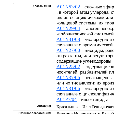
A01N53/02
Классы МПК:
сложные эфиры
, в которой атом углерода, 
является ациклическим или
кольцевой системы, их тио
A01N29/04
галоген непоср
карбоциклической системой
A01N31/08
кислород или с
связанные с ароматической
A01N27/00
Биоциды, репе
аттрактанты, или регулятор
содержащие углеводороды
A01N25/02
содержащие жид
носителей, разбавителей и
A01N37/06
ненасыщенные 
или их тиоаналоги; их прои
A01N31/06
кислород или с
связанные с циклоалифатич
A01P7/04
инсектициды
Автор(ы):
Красильников Илья Геннадьевич
Биогард Инвестментс Лтд. (
Патентообладатель(и):