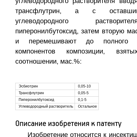
углеводородного растворителя вводя
трансфлутрин, а с оставшим
углеводородного раствори
пиперонилбутоксид, затем вторую ма
и перемешивают до полного р
компонентов композиции, взя
соотношении, мас.%:
Эсбиотрин
0,05-10
Трансфлутрин
0,05-5
Пиперонилбутоксид
0,1-5
Углеводородный растворитель
Остальное
Описание изобретения к патенту
Изобретение относится к инсект