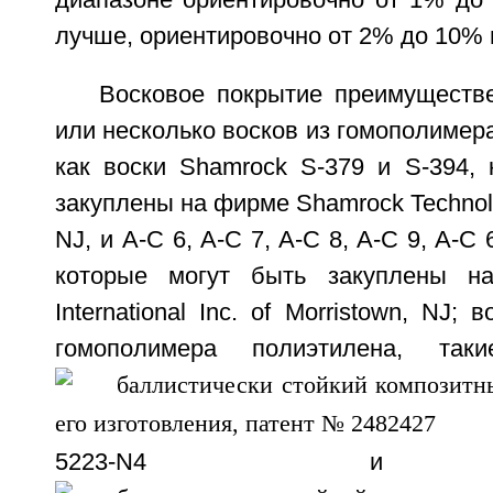
диапазоне ориентировочно от 1% до 
лучше, ориентировочно от 2% до 10% п
Восковое покрытие преимуществ
или несколько восков из гомополимера
как воски Shamrock S-379 и S-394, 
закуплены на фирме Shamrock Technolog
NJ, и A-C 6, A-C 7, A-C 8, A-C 9, A-C
которые могут быть закуплены н
International Inc. of Morristown, NJ;
гомополимера полиэтилена, та
5223-N4 и N