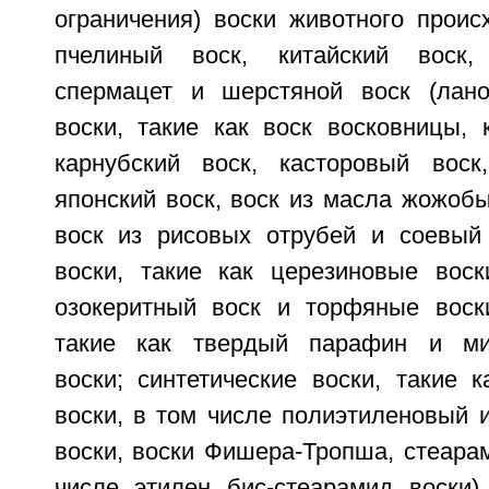
ограничения) воски животного проис
пчелиный воск, китайский воск,
спермацет и шерстяной воск (лано
воски, такие как воск восковницы, 
карнубский воск, касторовый воск
японский воск, воск из масла жожобы
воск из рисовых отрубей и соевый
воски, такие как церезиновые воск
озокеритный воск и торфяные воск
такие как твердый парафин и мик
воски; синтетические воски, такие 
воски, в том числе полиэтиленовый 
воски, воски Фишера-Тропша, стеара
числе этилен бис-стеарамид воски)