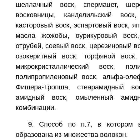
шеллачный воск, спермацет, шер
восковницы, канделильский воск,
касторовый воск, эспартовый воск, яп
масла жожобы, оурикуровый воск
отрубей, соевый воск, церезиновый во
озокеритный воск, торфяной воск,
микрокристаллический воск, пол
полипропиленовый воск, альфа-оле
Фишера-Тропша, стеарамидный во
амидный воск, омыленный амид
комбинации.
9. Способ по п.7, в котором 
образована из множества волокон.