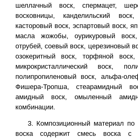
шеллачный воск, спермацет, шер
восковницы, канделильский воск,
касторовый воск, эспартовый воск, яп
масла жожобы, оурикуровый воск
отрубей, соевый воск, церезиновый во
озокеритный воск, торфяной воск,
микрокристаллический воск, пол
полипропиленовый воск, альфа-оле
Фишера-Тропша, стеарамидный во
амидный воск, омыленный амид
комбинации.
3. Композиционный материал по 
воска содержит смесь воска с