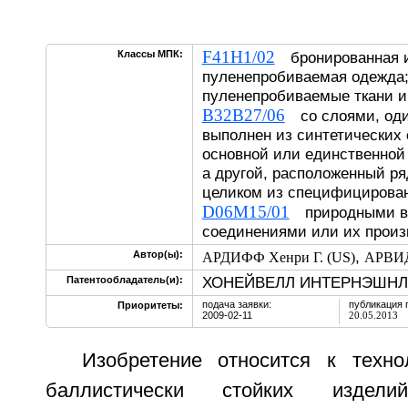
F41H1/02
Классы МПК:
бронированная 
пуленепробиваемая одежда
пуленепробиваемые ткани
B32B27/06
со слоями, оди
выполнен из синтетических
основной или единственной 
а другой, расположенный ря
целиком из специфициров
D06M15/01
природными в
соединениями или их прои
,
Автор(ы):
АРДИФФ Хенри Г. (US)
АРВИД
ХОНЕЙВЕЛЛ ИНТЕРНЭШНЛ 
Патентообладатель(и):
подача заявки:
публикация 
Приоритеты:
2009-02-11
20.05.2013
Изобретение относится к техно
баллистически стойких издели