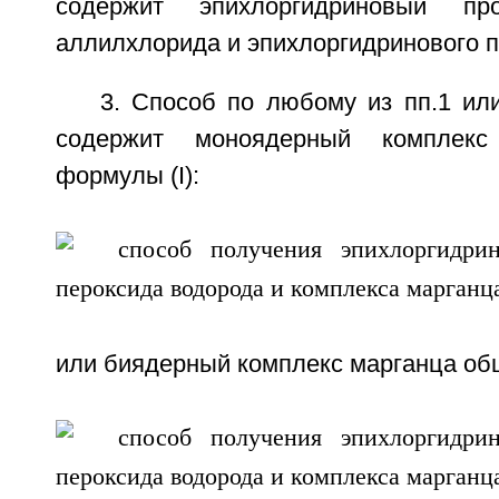
содержит эпихлоргидриновый п
аллилхлорида и эпихлоргидринового п
3. Способ по любому из пп.1 или
содержит моноядерный комплек
формулы (I):
или биядерный комплекс марганца общ