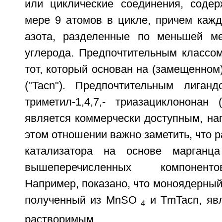
или циклические соединения, соде
мере 9 атомов в цикле, причем каж
азота, разделенные по меньшей м
углерода. Предпочтительным классом
тот, который основан на (замещенном
("Tacn"). Предпочтительным лиганд
триметил-1,4,7,- триазациклононан 
является коммерчески доступным, напр
этом отношении важно заметить, что р
катализатора на основе марганц
вышеперечисленных компоненто
Например, показано, что моноядерный
полученный из MnSO
и TmTacn, явл
4
растворимым.