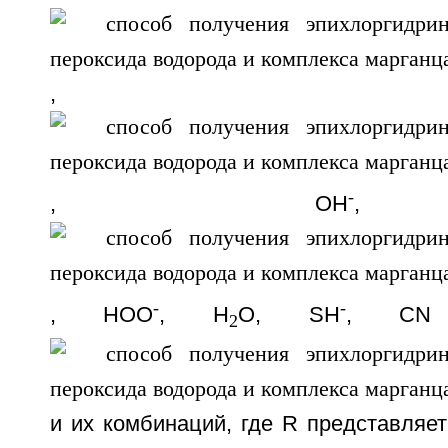
,
-
, ОН
-
-
, HOO
, H
O, SH
, CN
2
и их комбинаций, где R представляе