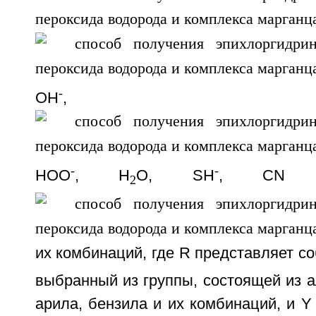
-
ОН
,
-
-
HOO
, H
O, SH
, CN
2
их комбинаций, где R представляет с
выбранный из группы, состоящей из а
арила, бензила и их комбинаций, и Y