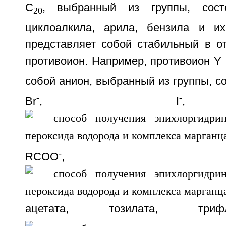
С
, выбранный из группы, сост
20
циклоалкила, арила, бензила и и
представляет собой стабильный в о
противоион. Например, противоион Y
собой анион, выбранный из группы, с
-
-
Вr
, I
-
RCOO
,
ацетата, тозилата, три