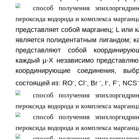
представляет собой марганец; L или 
является полидентатным лигандом; к
представляют собой координирую
каждый µ-Х независимо представляю
координирующие соединения, выб
-
-
-
-
-
-
состоящей из: RO
, Cl
, Br
, I
, F
, NCS