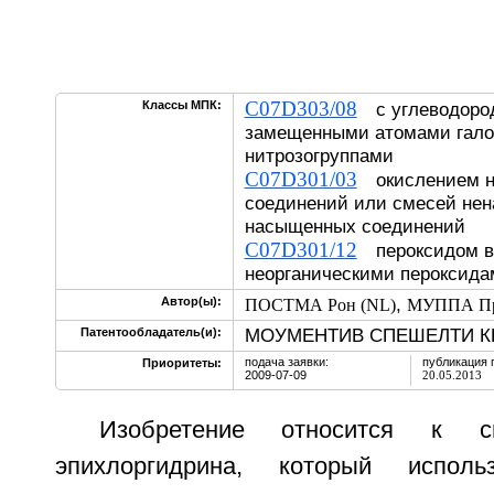
C07D303/08
Классы МПК:
с углеводоро
замещенными атомами галог
нитрозогруппами
C07D301/03
окислением н
соединений или смесей не
насыщенных соединений
C07D301/12
пероксидом в
неорганическими пероксида
,
Автор(ы):
ПОСТМА Рон (NL)
МУППА Пр
МОУМЕНТИВ СПЕШЕЛТИ КЕ
Патентообладатель(и):
подача заявки:
публикация 
Приоритеты:
2009-07-09
20.05.2013
Изобретение относится к с
эпихлоргидрина, который испол