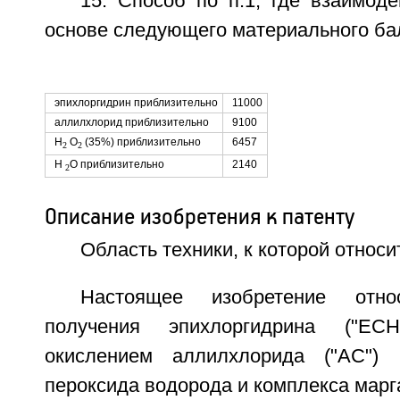
15. Способ по п.1, где взаимод
основе следующего материального бала
эпихлоргидрин приблизительно
11000
аллилхлорид приблизительно
9100
H
O
(35%) приблизительно
6457
2
2
H
O приблизительно
2140
2
Описание изобретения к патенту
Область техники, к которой относи
Настоящее изобретение отн
получения эпихлоргидрина ("ЕСН
окислением аллилхлорида ("АС") 
пероксида водорода и комплекса марг