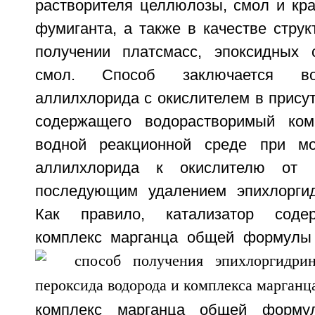
растворителя целлюлозы, смол и кра
фумиганта, а также в качестве стру
получении платсмасс, эпоксидных
смол. Способ заключается во
аллилхлорида с окислителем в присут
содержащего водорастворимый ком
водной реакционной среде при м
аллилхлорида к окислителю от 1
последующим удалением эпихлоргид
Как правило, катализатор соде
комплекс марганца общей формулы 
комплекс марганца общей форму