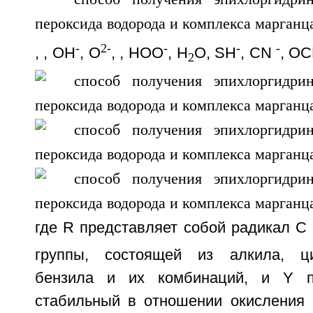
-
2-
-
-
-
,
, ОН
, O
,
, HOO
, H
O, SH
, CN
, O
2
где R представляет собой радикал С
группы, состоящей из алкила, ци
бензила и их комбинаций, и Y п
стабильный в отношении окисления 