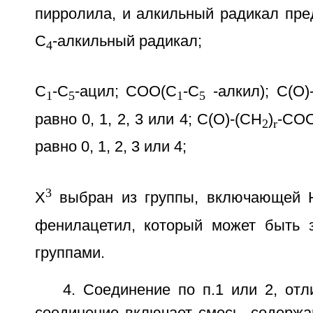
пирролила, и алкильный радикал пре
C
-алкильный радикал;
4
C
-C
-ацил; СОО(C
-C
-алкил); C(O)
1
5
1
5
равно 0, 1, 2, 3 или 4; C(O)-(CH
)
-СО
2
r
равно 0, 1, 2, 3 или 4;
3
X
выбран из группы, включающей 
фенилацетил, который может быть
группами.
4. Соединение по п.1 или 2, от
соединение включает смесь, содерж