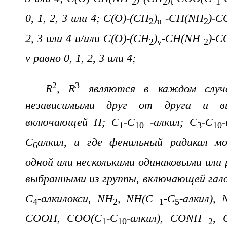
2
2
t
1
0, 1, 2, 3 или 4; C(O)-(CH
)
-CH(NH
)-C
2
u
2
2, 3 или 4 и/или C(O)-(CH
)
-CH(NH
)-C
2
v
2
v равно 0, 1, 2, 3 или 4;
2
3
R
, R
являются в каждом случа
независимыми друг от друга и в
включающей H; C
-C
-алкил; C
-C
1
10
3
10
C
алкил, и где фенильный радикал 
6
одной или несколькими одинаковыми или
выбранными из группы, включающей гало
C
-алкилокси, NH
, NH(C
-C
-алкил), 
4
2
1
5
COOH, COO(C
-C
-алкил), CONH
, 
1
10
2