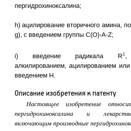
пергидрохиноксалина;
h) ацилирование вторичного амина, по
g), с введением группы C(O)-A-Z;
1
i) введение радикала R
,
алкилированием, ацилированием или
введением H.
Описание изобретения к патенту
Настоящее изобретение относи
пергидрохиноксалина и лекарств
включающим производные пергидрохинок