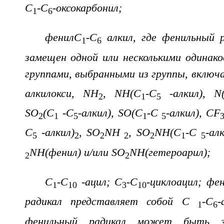
C
-C
-оксокарбонил;
1
6
фенилC
-C
алкил, где фенильный 
1
6
замещен одной или несколькими одинак
группами, выбранными из группы, включ
алкилокси, NH
, NH(C
-C
-алкил), N
2
1
5
SO
(C
-C
-алкил), SO(C
-C
-алкил), CF
2
1
5
1
5
C
-алкил)
, SO
NH
, SO
NH(C
-C
-ал
5
2
2
2
2
1
5
NH(фенил) и/или SO
NH(гетероарил);
2
2
C
-C
-ацил; C
-C
-циклоацил; фе
1
10
3
10
радикал представляет собой C
-C
-
1
6
фенильный радикал может быть з