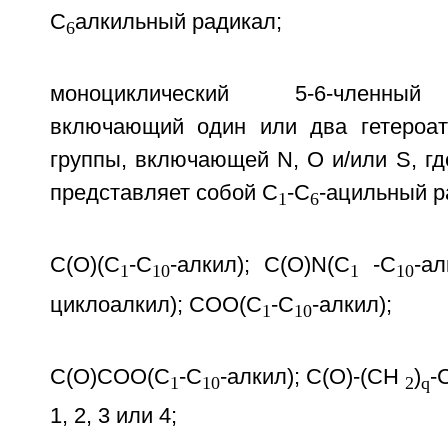
C
алкильный радикал;
6
моноциклический 5-6-членный 
включающий один или два гетероат
группы, включающей N, О и/или S, г
представляет собой C
-C
-ацильный р
1
6
C(O)(C
-C
-алкил); C(O)N(C
-C
-ал
1
10
1
10
циклоалкил); СОО(C
-C
-алкил);
1
10
C(O)СОО(C
-C
-алкил); C(O)-(CH
)
-
1
10
2
q
1, 2, 3 или 4;