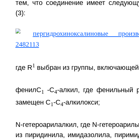
тем, что соединение имеет следую
(3):
1
где R
выбран из группы, включающей
фенилC
-C
-алкил, где фенильный 
1
4
замещен C
-C
-алкилокси;
1
4
N-гетероарилалкил, где N-гетероарил
из пиридинила, имидазолила, пирими