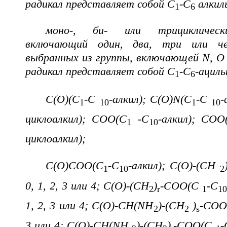
радикал представляет собой C
-C
алкил
1
6
моно-, би- или трициклически
включающий один, два, три или че
выбранных из группы, включающей N, O 
радикал представляет собой C
-C
-ациль
1
6
C(O)(C
-C
-алкил); C(O)N(C
-C
-
1
10
1
10
циклоалкил); COO(C
-C
-алкил); COO
1
10
циклоалкил);
C(O)COO(C
-C
-алкил); C(O)-(CH
1
10
2
0, 1, 2, 3 или 4; C(O)-(CH
)
-COO(C
-C
2
r
1
10
1, 2, 3 или 4; C(O)-CH(NH
)-(CH
)
-COOH
2
2
s
3 или 4; C(O)-CH(NH
)-(CH
)
-COO(C
-