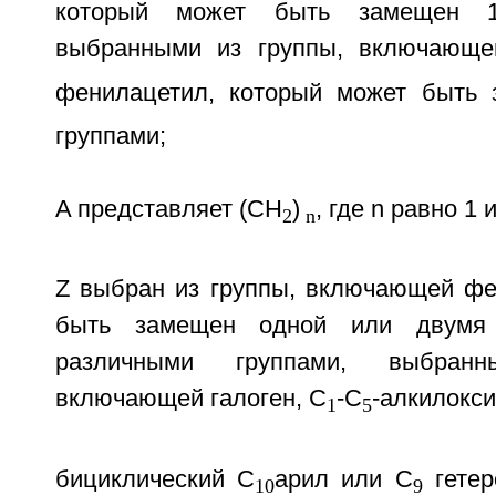
который может быть замещен 1-
выбранными из группы, включающ
фенилацетил, который может быть
группами;
A представляет (CH
)
, где n равно 1 
2
n
Z выбран из группы, включающей фе
быть замещен одной или двумя
различными группами, выбран
включающей галоген, C
-C
-алкилокси
1
5
бициклический C
арил или C
гетер
10
9