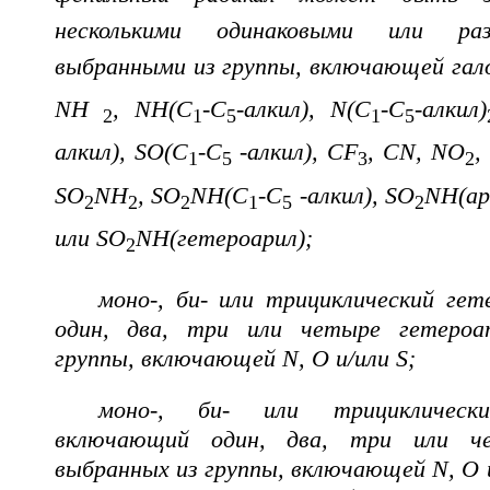
несколькими одинаковыми или раз
выбранными из группы, включающей гало
NH
, NH(C
-C
-алкил), N(C
-C
-алкил)
2
1
5
1
5
алкил), SO(C
-C
-алкил), CF
, CN, NO
,
1
5
3
2
SO
NH
, SO
NH(C
-C
-алкил), SO
NH(ар
2
2
2
1
5
2
или SO
NH(гетероарил);
2
моно-, би- или трициклический ге
один, два, три или четыре гетероа
группы, включающей N, O и/или S;
моно-, би- или трициклически
включающий один, два, три или че
выбранных из группы, включающей N, O и