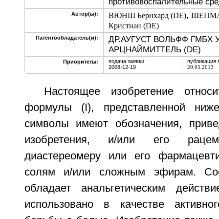
противовоспалительные сре
,
Автор(ы):
ВЮНШ Бернхард (DE)
ШЕПМА
Кристиан (DE)
ДР.АУГУСТ ВОЛЬФФ ГМБХ У
Патентообладатель(и):
АРЦНАЙМИТТЕЛЬ (DE)
подача заявки:
публикация 
Приоритеты:
2008-12-19
20.05.2013
Настоящее изобретение относ
формулы (I), представленной ниж
символы имеют обозначения, прив
изобретения, и/или его рацема
диастереомеру или его фармацевт
солям и/или сложным эфирам. Со
обладает анальгетическим дейст
использовано в качестве активно