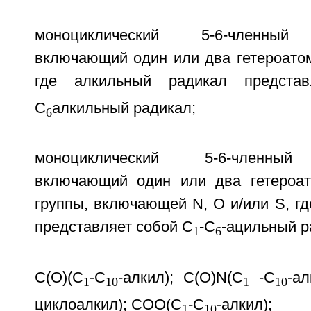
моноциклический 5-6-членный 
включающий один или два гетероатом
где алкильный радикал предста
C
алкильный радикал;
6
моноциклический 5-6-членный 
включающий один или два гетероат
группы, включающей N, О и/или S, г
представляет собой C
-C
-ацильный р
1
6
C(O)(C
-C
-алкил); C(O)N(C
-C
-ал
1
10
1
10
циклоалкил); СОО(C
-C
-алкил);
1
10