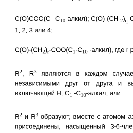
C(O)СОО(C
-C
-алкил); C(O)-(CH
)
-
1
10
2
q
1, 2, 3 или 4;
C(O)-(CH
)
-COO(C
-C
-алкил), где r р
2
r
1
10
2
3
R
, R
являются в каждом случае
независимыми друг от друга и в
включающей H; C
-C
-алкил; или
1
10
2
3
R
и R
образуют, вместе с атомом аз
присоединены, насыщенный 3-6-чле