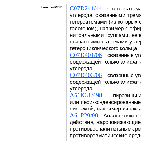
C07D241/44
Классы МПК:
с гетероатома
углерода, связанными трем
гетероатомами (из которых 
галогеном), например с эф
нитрильными группами, неп
связанными с атомами угле
гетероциклического кольца
C07D401/06
связанные угл
содержащей только алифат
углерода
C07D403/06
связанные угл
содержащей только алифат
углерода
A61K31/498
пиразины или
или пери-конденсированные
системой, например хинокс
A61P29/00
Анальгетики не
действия, жаропонижающие
противовоспалительные сре
противоревматические сред