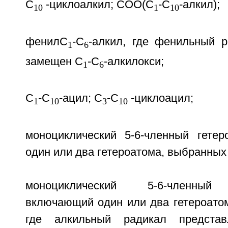
C
-циклоалкил; СОО(C
-C
-алкил);
10
1
10
фенилC
-C
-алкил, где фенильный 
1
6
замещен C
-C
-алкилокси;
1
6
C
-C
-ацил; C
-C
-циклоацил;
1
10
3
10
моноциклический 5-6-членный гете
один или два гетероатома, выбранных 
моноциклический 5-6-членный 
включающий один или два гетероатом
где алкильный радикал предста