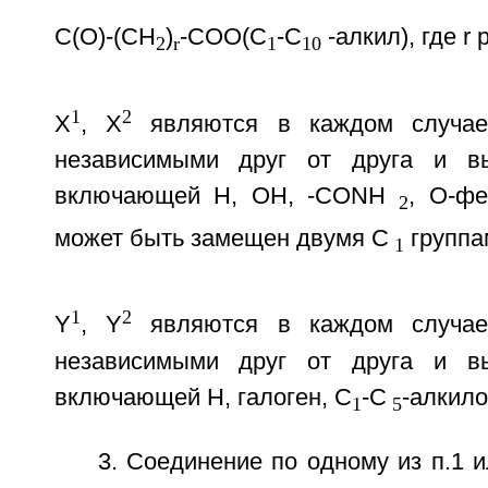
C(O)-(CH
)
-СОО(C
-C
-алкил), где r р
2
r
1
10
1
2
X
, X
являются в каждом случае
независимыми друг от друга и в
включающей Н, ОН, -CONH
, O-фе
2
может быть замещен двумя C
группа
1
1
2
Y
, Y
являются в каждом случае
независимыми друг от друга и в
включающей Н, галоген, C
-C
-алкило
1
5
3. Соединение по одному из п.1 