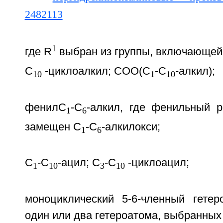
1
где R
выбран из группы, включающей
C
-циклоалкил; COO(C
-C
-алкил);
10
1
10
фенилC
-C
-алкил, где фенильный 
1
6
замещен C
-C
-алкилокси;
1
6
C
-C
-ацил; C
-C
-циклоацил;
1
10
3
10
моноциклический 5-6-членный гете
один или два гетероатома, выбранных 