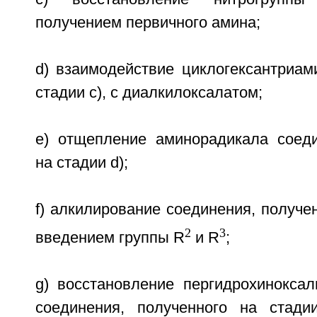
получением первичного амина;
d) взаимодействие циклогексантриам
стадии с), с диалкилоксалатом;
e) отщепление аминорадикала соеди
на стадии d);
f) алкилирование соединения, получен
2
3
введением группы R
и R
;
g) восстановление пергидрохиноксал
соединения, полученного на стади