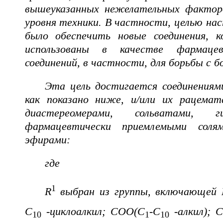
вышеуказанных нежелательных фактор
уровня техники. В частности, целью на
было обеспечить новые соединения, 
использованы в качестве фармацев
соединений, в частности, для борьбы с б
Эта цель достигается соединениям
как показано ниже, и/или их рацемат
диастереомерами, сольватами,
фармацевтически приемлемыми соля
эфирами:
где
1
R
выбран из группы, включающей 
C
-циклоалкил; COO(C
-C
-алкил); 
10
1
10