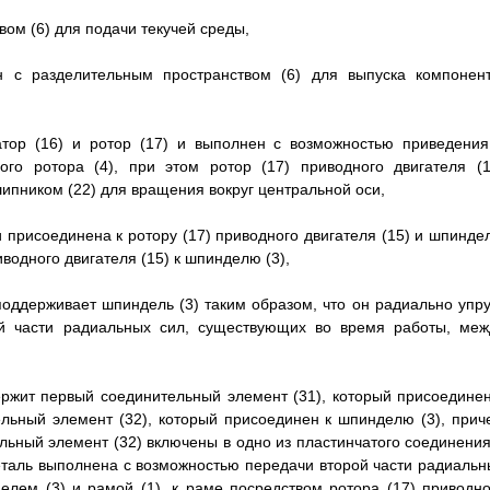
вом (6) для подачи текучей среды,
н с разделительным пространством (6) для выпуска компонент
татор (16) и ротор (17) и выполнен с возможностью приведения
ого ротора (4), при этом ротор (17) приводного двигателя (1
пником (22) для вращения вокруг центральной оси,
 присоединена к ротору (17) приводного двигателя (15) и шпинде
водного двигателя (15) к шпинделю (3),
поддерживает шпиндель (3) таким образом, что он радиально упру
ой части радиальных сил, существующих во время работы, меж
ержит первый соединительный элемент (31), который присоединен
тельный элемент (32), который присоединен к шпинделю (3), прич
льный элемент (32) включены в одно из пластинчатого соединения
еталь выполнена с возможностью передачи второй части радиальн
лем (3) и рамой (1), к раме посредством ротора (17) приводно