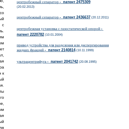
ю,
центробежный сепаратор
- патент 2475309
ь,
(20.02.2013)
со
центробежный сепаратор
- патент 2436637
(20.12.2011)
ый
 с
центробежная установка с газостатической опорой
-
ь.
патент 2220782
(10.01.2004)
им
ом
привод устройства для разделения или диспергирования
ет
жидких фракций
- патент 2140814
(10.11.1999)
л,
ая
ультрацентрифуга
- патент 2041742
(20.08.1995)
ра
 к
ый
я.
ты
го
е,
ым
ая
ый
ля