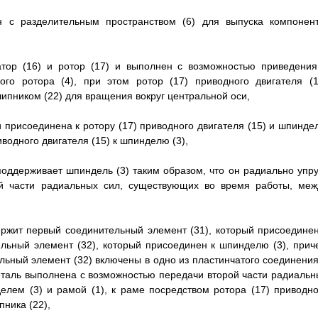
н с разделительным пространством (6) для выпуска компонент
татор (16) и ротор (17) и выполнен с возможностью приведения
ого ротора (4), при этом ротор (17) приводного двигателя (1
пником (22) для вращения вокруг центральной оси,
 присоединена к ротору (17) приводного двигателя (15) и шпинде
водного двигателя (15) к шпинделю (3),
поддерживает шпиндель (3) таким образом, что он радиально упру
ой части радиальных сил, существующих во время работы, меж
ержит первый соединительный элемент (31), который присоединен
тельный элемент (32), который присоединен к шпинделю (3), прич
льный элемент (32) включены в одно из пластинчатого соединения
еталь выполнена с возможностью передачи второй части радиальн
лем (3) и рамой (1), к раме посредством ротора (17) приводно
пника (22),