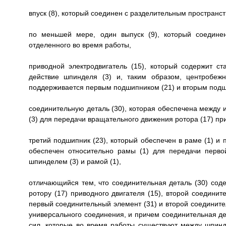
впуск (8), который соединен с разделительным пространст
по меньшей мере, один выпуск (9), который соедине
отделенного во время работы,
приводной электродвигатель (15), который содержит с
действие шпинделя (3) и, таким образом, центробежн
поддерживается первым подшипником (21) и вторым подши
соединительную деталь (30), которая обеспечена между и
(3) для передачи вращательного движения ротора (17) при
третий подшипник (23), который обеспечен в раме (1) и 
обеспечен относительно рамы (1) для передачи перв
шпинделем (3) и рамой (1),
отличающийся тем, что соединительная деталь (30) сод
ротору (17) приводного двигателя (15), второй соедини
первый соединительный элемент (31) и второй соедините
универсального соединения, и причем соединительная д
сил, которые во время работы существуют между шпинде