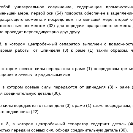
собой универсальное соединение, содержащее промежуточн
меньшей мере, первой оси (54) поворота обеспечен в зацеплении
вращающего момента и посредством, по меньшей мере, второй о
динительным элементом (32) для передачи вращающего момента,
та проходят перпендикулярно друг другу.
3, в котором центробежный сепаратор выполнен с возможност
время работы, от шпинделя (3) к раме (1) таким образом, ч
в котором осевые силы передаются к раме (1) посредством третье
ощения и осевых, и радиальных сил.
, в котором осевые силы передаются от шпинделя (3) к раме (
дя соединительную деталь (30).
е силы передаются от шпинделя (3) к раме (1) также посредством, 
го подшипника (22).
и 8, в котором центробежный сепаратор содержит деталь (40
тью передачи осевых сил, обходя соединительную деталь (30).