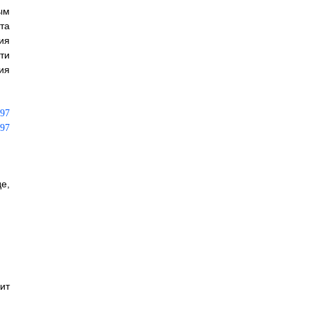
ым
та
ия
ти
ия
е,
ит