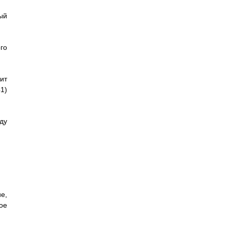
ый
го
ит
1)
ду
е,
ое