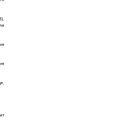
),
ля
ия
ия
е,
ит