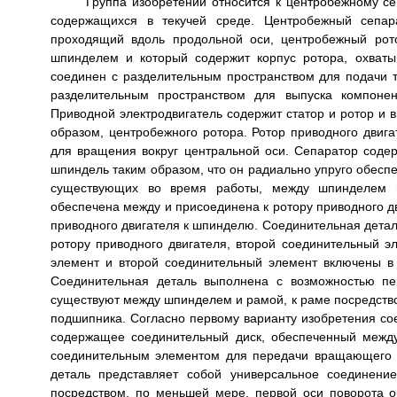
Группа изобретений относится к центробежному с
содержащихся в текучей среде. Центробежный сепа
проходящий вдоль продольной оси, центробежный рот
шпинделем и который содержит корпус ротора, охваты
соединен с разделительным пространством для подачи т
разделительным пространством для выпуска компонен
Приводной электродвигатель содержит статор и ротор и 
образом, центробежного ротора. Ротор приводного дви
для вращения вокруг центральной оси. Сепаратор соде
шпиндель таким образом, что он радиально упруго обесп
существующих во время работы, между шпинделем и
обеспечена между и присоединена к ротору приводного 
приводного двигателя к шпинделю. Соединительная детал
ротору приводного двигателя, второй соединительный 
элемент и второй соединительный элемент включены в 
Соединительная деталь выполнена с возможностью пе
существуют между шпинделем и рамой, к раме посредство
подшипника. Согласно первому варианту изобретения со
содержащее соединительный диск, обеспеченный межд
соединительным элементом для передачи вращающего м
деталь представляет собой универсальное соединени
посредством, по меньшей мере, первой оси поворота 