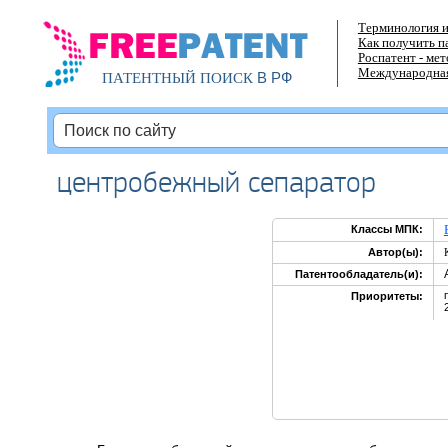
Терминология и
Как получить п
Роспатент - ме
Международная
В РФ
ПАТЕНТНЫЙ ПОИСК
центробежный сепаратор
Классы МПК:
Автор(ы):
Патентообладатель(и):
Приоритеты: