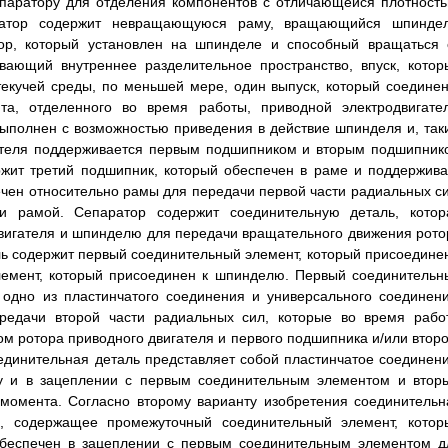
епаратору для отделения компонентов с отличающейся плотность
ратор содержит невращающуюся раму, вращающийся шпиндел
ор, который установлен на шпинделе и способный вращаться 
вающий внутреннее разделительное пространство, впуск, котор
екучей среды, по меньшей мере, один выпуск, который соединен
та, отделенного во время работы, приводной электродвигател
выполнен с возможностью приведения в действие шпинделя и, так
гателя поддерживается первым подшипником и вторым подшипник
ржит третий подшипник, который обеспечен в раме и поддержива
ечен относительно рамы для передачи первой части радиальных си
 рамой. Сепаратор содержит соединительную деталь, котор
двигателя и шпинделю для передачи вращательного движения рото
ь содержит первый соединительный элемент, который присоединен
элемент, который присоединен к шпинделю. Первый соединительн
одно из пластинчатого соединения и универсального соединени
редачи второй части радиальных сил, которые во время рабо
м ротора приводного двигателя и первого подшипника и/или второ
единительная деталь представляет собой пластинчатое соединени
у и в зацеплении с первым соединительным элементом и втор
омента. Согласно второму варианту изобретения соединительн
е, содержащее промежуточный соединительный элемент, котор
обеспечен в зацеплении с первым соединительным элементом д