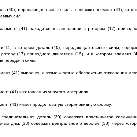
аль (40), передающая осевые силы, содержит элемент (41), котор
севых сил.
элемент (41) находится в зацеплении с ротором (17) приводно
и 11, в котором деталь (40), передающая осевые силы, содерж
ротору (17) приводного двигателя (15), и в котором элемент (4
ля передачи силы.
лемент (41) выполнен с возможностью обеспечения отклонения меж
ент (41) изготовлен из упругого материала.
емент (41) имеет продолговатую стержневидную форму.
 соединительная деталь (30) содержит пластинчатое соединени
ый диск (33) содержит центральное отверстие (38), через котор