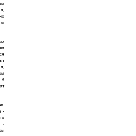
ам
л,
но
ое
ых
ию
ся
ет
л,
ом
 В
ят
в.
 -
го
 -
бы