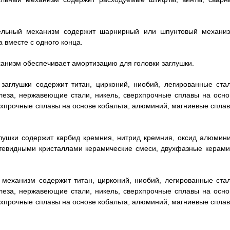
ительный механизм содержит шарнирный или шпунтовый механиз
вместе с одного конца.
еханизм обеспечивает амортизацию для головки заглушки.
 заглушки содержит титан, цирконий, ниобий, легированные стал
леза, нержавеющие стали, никель, сверхпрочные сплавы на осно
рхпрочные сплавы на основе кобальта, алюминий, магниевые сплав
аглушки содержит карбид кремния, нитрид кремния, оксид алюмини
тевидными кристаллами керамические смеси, двухфазные керами
й механизм содержит титан, цирконий, ниобий, легированные стал
леза, нержавеющие стали, никель, сверхпрочные сплавы на осно
рхпрочные сплавы на основе кобальта, алюминий, магниевые сплав