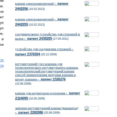
ий
клапан электромагнитный
- патент
и.
2442056
(10.02.2012)
ня
ет
клапан электромагнитный
- патент
ух
2442055
(10.02.2012)
ух
е,
соединительное устройство для стержней и
валов
- патент 2430285
 и
(27.09.2011)
ок
устройство для соединения стержней
-
патент 2376504
(20.12.2009)
регулирующий узел клапана для
технологического регулирующего клапана,
технологический регулирующий клапан,
способ прикрепления заглушки клапана к
штоку клапана
- патент 2326276
(10.06.2008)
клапан для радиаторов отопления
- патент
2324095
(10.05.2008)
запорно-регулирующий клапан (варианты)
- патент 2282086
(20.08.2006)