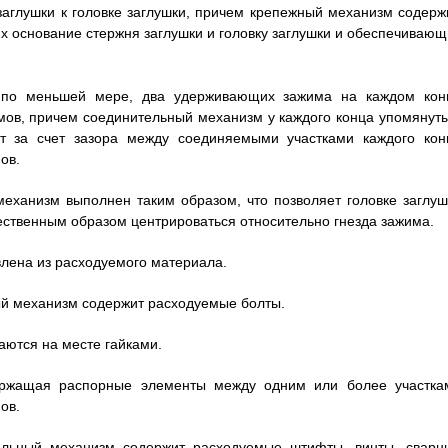
аглушки к головке заглушки, причем крепежный механизм содержи
 основание стержня заглушки и головку заглушки и обеспечивающ
 по меньшей мере, два удерживающих зажима на каждом кон
ов, причем соединительный механизм у каждого конца упомянуты
 за счет зазора между соединяемыми участками каждого кон
ов.
 механизм выполнен таким образом, что позволяет головке заглуш
тественным образом центрироваться относительно гнезда зажима.
овлена из расходуемого материала.
ный механизм содержит расходуемые болты.
ваются на месте гайками.
держащая распорные элементы между одним или более участка
ов.
тельный механизм содержит расходуемые штифты, винты, сварн