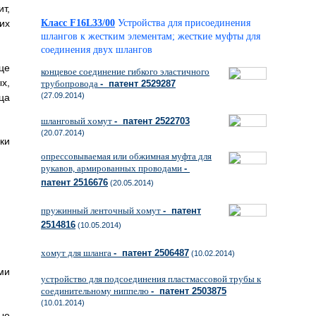
т,
их
Класс F16L33/00
Устройства для присоединения
шлангов к жестким элементам; жесткие муфты для
соединения двух шлангов
це
концевое соединение гибкого эластичного
х,
трубопровода
- патент 2529287
(27.09.2014)
ца
шланговый хомут
- патент 2522703
(20.07.2014)
ки
опрессовываемая или обжимная муфта для
рукавов, армированных проводами
-
патент 2516676
(20.05.2014)
пружинный ленточный хомут
- патент
2514816
(10.05.2014)
хомут для шланга
- патент 2506487
(10.02.2014)
ми
устройство для подсоединения пластмассовой трубы к
соединительному ниппелю
- патент 2503875
(10.01.2014)
ые