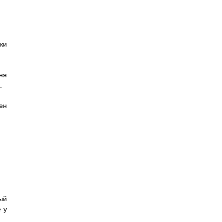
ки
ня
.
ен
ый
 у