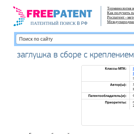
Терминология и
Как получить п
Роспатент - ме
Международная
В РФ
ПАТЕНТНЫЙ ПОИСК
заглушка в сборе с креплением
Классы МПК:
Автор(ы):
Патентообладатель(и):
Приоритеты: