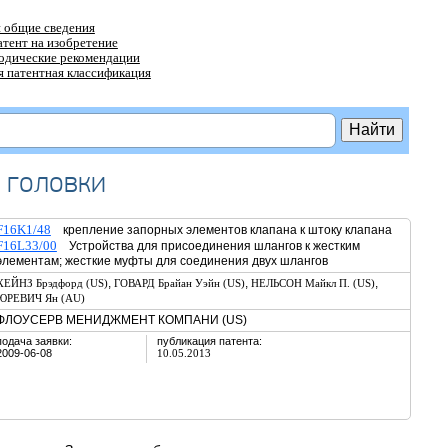
 общие сведения
атент на изобретение
тодические рекомендации
 патентная классификация
 головки
F16K1/48
крепление запорных элементов клапана к штоку клапана
F16L33/00
Устройства для присоединения шлангов к жестким
элементам; жесткие муфты для соединения двух шлангов
,
,
,
ХЕЙНЗ Брэдфорд (US)
ГОВАРД Брайан Уэйн (US)
НЕЛЬСОН Майкл П. (US)
ЮРЕВИЧ Ян (AU)
ФЛОУСЕРВ МЕНИДЖМЕНТ КОМПАНИ (US)
подача заявки:
публикация патента:
2009-06-08
10.05.2013