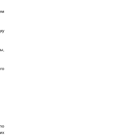
ем
ку
ы,
го
по
их