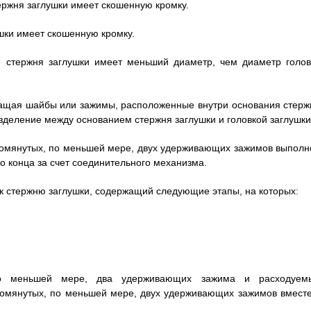
тержня заглушки имеет скошенную кромку.
лушки имеет скошенную кромку.
ие стержня заглушки имеет меньший диаметр, чем диаметр голов
ржащая шайбы или зажимы, расположенные внутри основания стерж
деление между основанием стержня заглушки и головкой заглушки
 упомянутых, по меньшей мере, двух удерживающих зажимов выполн
о конца за счет соединительного механизма.
 к стержню заглушки, содержащий следующие этапы, на которых:
по меньшей мере, два удерживающих зажима и расходуем
помянутых, по меньшей мере, двух удерживающих зажимов вместе