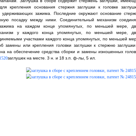
лапанам. Заглушка в сборе содержит стержень заглушки, имеющ
для крепления основания стержня заглушки к головке заглушк
 удерживающих зажима. Последние окружают основание стерж
ижную посадку между ними. Соединительный механизм соединя
зажима на каждом конце упомянутых, по меньшей мере, дв
ханизм у каждого конца упомянутых, по меньшей мере, дв
диняемыми участками каждого конца упомянутых, по меньшей мер
об замены или крепления головки заглушки к стержню заглушки
ена на обеспечение средства сборки и замены изношенных голов
заглушек на месте. 3 н. и 18 з.п. ф-лы, 5 ил.