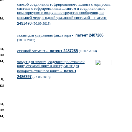
способ соединения гофрированного шланга с корпусом,
система с гофрированным шлангом и соединенным с
ним корпусом и воздушное средство сообщения, по
меньшей мере, с одной указанной системой
- патент
м,
2493470
(20.09.2013)
зажим для удержания фиксатора
- патент 2487286
(10.07.2013)
и,
стяжной элемент
- патент 2487285
(10.07.2013)
ве
ы,
хомут для шланга, содержащий стяжной
винт, стяжной винт и инструмент для
поворота стяжного винта
- патент
2486397
(27.06.2013)
я,
ки
и,
ве
ы,