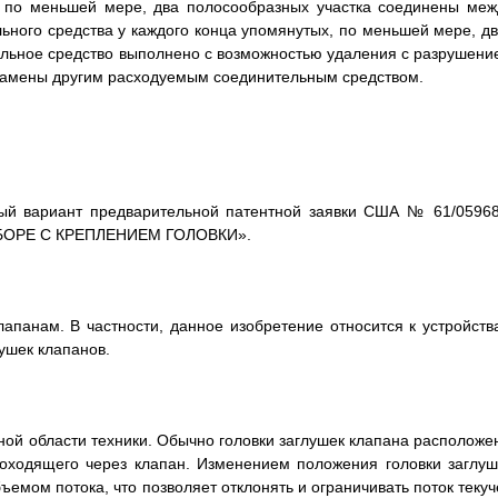
 по меньшей мере, два полосообразных участка соединены меж
ного средства у каждого конца упомянутых, по меньшей мере, дв
ельное средство выполнено с возможностью удаления с разрушени
и замены другим расходуемым соединительным средством.
ный вариант предварительной патентной заявки США № 61/05968
 СБОРЕ С КРЕПЛЕНИЕМ ГОЛОВКИ».
панам. В частности, данное изобретение относится к устройств
ушек клапанов.
ной области техники. Обычно головки заглушек клапана расположе
роходящего через клапан. Изменением положения головки заглуш
емом потока, что позволяет отклонять и ограничивать поток текуч