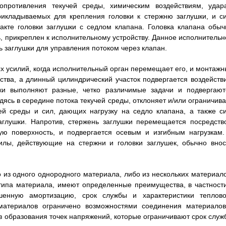
сопротивления текучей среды, химическим воздействиям, удар
рикладываемых для крепления головки к стержню заглушки, и си
акте головки заглушки с седлом клапана. Головка клапана обыч
ь, прикреплен к исполнительному устройству. Данное исполнительн
ь заглушки для управления потоком через клапан.
х усилий, когда исполнительный орган перемещает его, и монтажн
ства, а длинный цилиндрический участок подвергается воздейств
шки выполняют разные, четко различимые задачи и подвергают
дясь в середине потока текучей среды, отклоняет и/или ограничива
ей среды и сил, дающих нагрузку на седло клапана, а также си
аглушки. Напротив, стержень заглушки перемещается посредств
ную поверхность, и подвергается осевым и изгибным нагрузкам.
лы, действующие на стержни и головки заглушек, обычно внос
 из одного однородного материала, либо из нескольких материало
 типа материала, имеют определенные преимущества, в частности
шенную амортизацию, срок службы и характеристики теплово
материалов ограничено возможностями соединения материалов
з образования точек напряжений, которые ограничивают срок служ