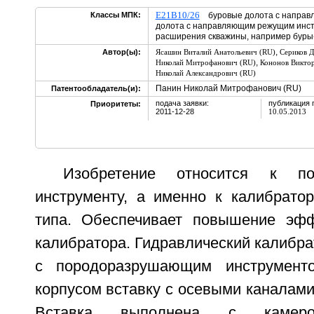
E21B10/26
Классы МПК:
буровые долота с направл
долота с направляющим режущим инст
расширения скважины, например бур
,
Автор(ы):
Ясашин Виталий Анатольевич (RU)
Сериков 
,
Николай Митрофанович (RU)
Кононов Викто
Николай Александрович (RU)
Панин Николай Митрофанович (RU)
Патентообладатель(и):
подача заявки:
публикация 
Приоритеты:
2011-12-28
10.05.2013
Изобретение относится к по
инструменту, а именно к калибратор
типа. Обеспечивает повышение эфф
калибратора. Гидравлический калибра
с породоразрушающим инструмент
корпусом вставку с осевыми каналами 
Вставка выполнена с каме