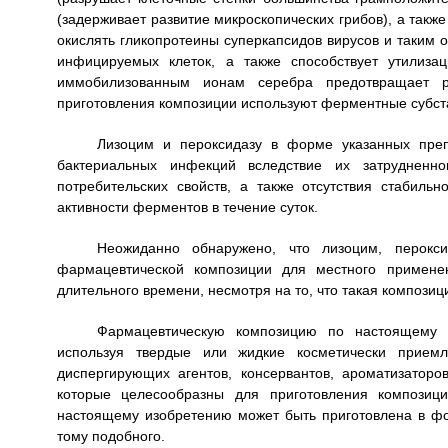
(задерживает развитие микроскопических грибов), а так
окислять гликопротеины суперкапсидов вирусов и таким 
инфицируемых клеток, а также способствует утилиза
иммобилизованным ионам серебра предотвращает р
приготовления композиции используют ферментные субст
Лизоцим и пероксидазу в форме указанных пре
бактериальных инфекций вследствие их затрудненн
потребительских свойств, а также отсутствия стабил
активности ферментов в течение суток.
Неожиданно обнаружено, что лизоцим, перокс
фармацевтической композиции для местного примене
длительного времени, несмотря на то, что такая композиц
Фармацевтическую композицию по настоящему 
используя твердые или жидкие косметически приемл
диспергирующих агентов, консервантов, ароматизаторо
которые целесообразны для приготовления композиц
настоящему изобретению может быть приготовлена в форм
тому подобного.