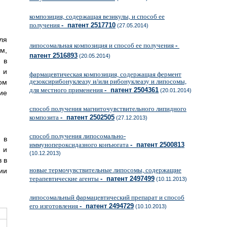
композиция, содержащая везикулы, и способ ее
получения
- патент 2517710
(27.05.2014)
ля
липосомальная композиция и способ ее получения
-
м,
патент 2516893
(20.05.2014)
 в
 и
фармацевтическая композиция, содержащая фермент
дезоксирибонуклеазу и/или рибонуклеазу и липосомы,
ом
для местного применения
- патент 2504361
(20.01.2014)
ие
способ получения магниточувствительного липидного
композита
- патент 2502505
(27.12.2013)
способ получения липосомально-
 в
иммунопероксидазного конъюгата
- патент 2500813
 и
(10.12.2013)
 в
новые термочувствительные липосомы, содержащие
ии
терапевтические агенты
- патент 2497499
(10.11.2013)
липосомальный фармацевтический препарат и способ
его изготовления
- патент 2494729
(10.10.2013)