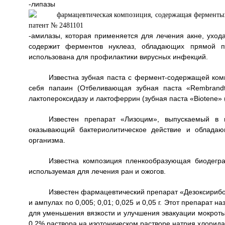
-лип
-амилазы, которая применяется для лечения акне, уход
содержит ферментов нуклеаз, обладающих прямой пр
использована для профилактики вирусных инфекций.
Известна зубная паста с фермент-содержащей ком
себя папаин (Отбеливающая зубная паста «Rembrandt
лактопероксидазу и лактоферрин (зубная паста «Biotene»
Известен препарат «Лизоцим», выпускаемый в в
оказывающий бактериолитическое действие и обладаю
организма.
Известна композиция пленкообразующая биодегр
используемая для лечения ран и ожогов.
Известен фармацевтический препарат «Дезоксирибо
и ампулах по 0,005; 0,01; 0,025 и 0,05 г. Этот препарат 
для уменьшения вязкости и улучшения эвакуации мокроты 
0,2% раствора на изотоническом растворе натрия хлорида