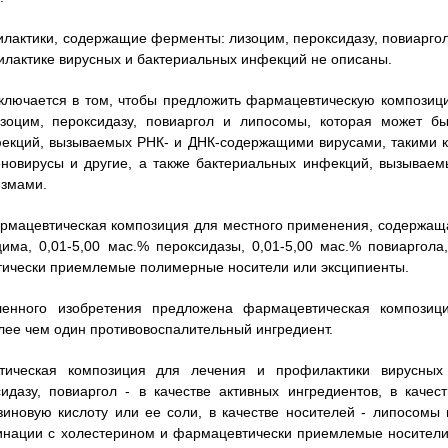
лактики, содержащие ферменты: лизоцим, пероксидазу, повиаргол
илактике вирусных и бактериальных инфекций не описаны.
аключается в том, чтобы предложить фармацевтическую композиц
оцим, пероксидазу, повиаргол и липосомы, которая может бы
фекций, вызываемых РНК- и ДНК-содержащими вирусами, такими к
новирусы и другие, а также бактериальных инфекций, вызываем
измами.
рмацевтическая композиция для местного применения, содержащ
цима, 0,01-5,00 мас.% пероксидазы, 0,01-5,00 мас.% повиаргола,
втически приемлемые полимерные носители или эксципиенты.
ленного изобретения предложена фармацевтическая композици
лее чем один противовоспалительный ингредиент.
тическая композиция для лечения и профилактики вирусных
дазу, повиаргол - в качестве активных ингредиентов, в качест
зиновую кислоту или ее соли, в качестве носителей - липосомы 
бинации с холестерином и фармацевтически приемлемые носители