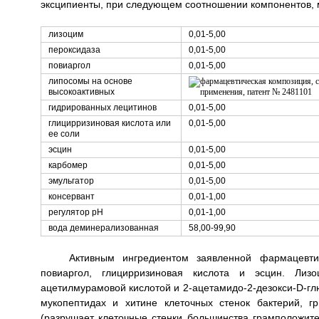
эксципиенты, при следующем соотношении компонентов, 
лизоцим
0,01-5,00
пероксидаза
0,01-5,00
повиаргол
0,01-5,00
липосомы на основе
высокоактивных
гидрированных лецитинов
0,01-5,00
глицирризиновая кислота или
0,01-5,00
ее соли
эсцин
0,01-5,00
карбомер
0,01-5,00
эмульгатор
0,01-5,00
консервант
0,01-1,00
регулятор рН
0,01-1,00
вода деминерализованная
58,00-99,90
Активным ингредиентом заявленной фармацевти
повиаргол, глицирризиновая кислота и эсцин. Лиз
ацетилмурамовой кислотой и 2-ацетамидо-2-дезокси-D-гл
мукопептидах и хитине клеточных стенок бактерий, 
(разрушает клеточные стенки большинства грамположите