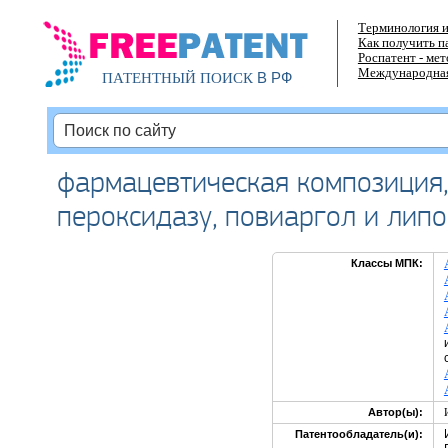
Терминология и
Как получить п
Роспатент - ме
Международная
В РФ
ПАТЕНТНЫЙ ПОИСК
фармацевтическая композиция,
пероксидазу, повиаргол и лип
Классы МПК:
Автор(ы):
Патентообладатель(и):