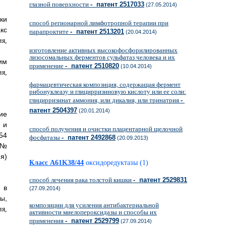
глазной поверхности
- патент 2517033
(27.05.2014)
ки
способ регионарной лимфотропной терапии при
кс
парапроктите
- патент 2513201
(20.04.2014)
изготовление активных высокофосфорилированных
лизосомальных ферментов сульфатаз человека и их
м
применение
- патент 2510820
(10.04.2014)
фармацевтическая композиция, содержащая фермент
рибонуклеазу и глицирризиновую кислоту или ее соли:
глицирризинат аммония, или дикалия, или тринатрия
-
патент 2504397
(20.01.2014)
ие
 и
способ получения и очистки плацентарной щелочной
54
фосфатазы
- патент 2492868
(20.09.2013)
 №
я)
Класс A61K38/44
оксидоредуктазы (1)
способ лечения рака толстой кишки
- патент 2529831
 в
(27.09.2014)
ы,
композиции для усиления антибактериальной
активности миелопероксидазы и способы их
применения
- патент 2529799
(27.09.2014)