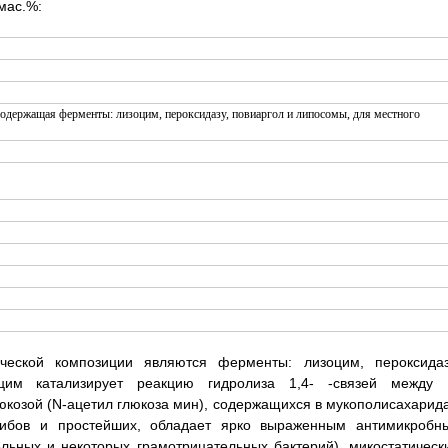
мас.%:
ческой композиции являются ферменты: лизоцим, пероксидаз
оцим катализирует реакцию гидролиза 1,4- -связей между 
юкозой (N-ацетил глюкоза мин), содержащихся в мукополисахарида
грибов и простейших, обладает ярко выраженным антимикробн
льных и некоторых грамотрицательных бактерий), микостатическ