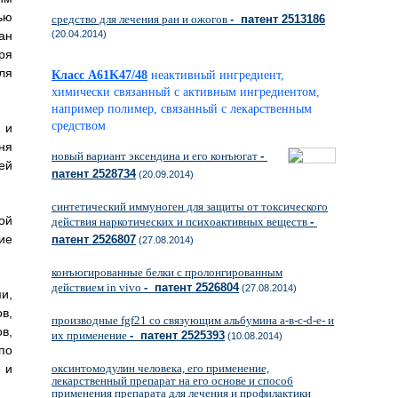
ью
средство для лечения ран и ожогов
- патент 2513186
ан
(20.04.2014)
ря
ля
Класс A61K47/48
неактивный ингредиент,
химически связанный с активным ингредиентом,
например полимер, связанный с лекарственным
средством
 и
ня
новый вариант эксендина и его конъюгат
-
ей
патент 2528734
(20.09.2014)
синтетический иммуноген для защиты от токсического
ой
действия наркотических и психоактивных веществ
-
ие
патент 2526807
(27.08.2014)
конъюгированные белки с пролонгированным
действием in vivo
- патент 2526804
(27.08.2014)
и,
в,
производные fgf21 со связующим альбумина а-в-с-d-e- и
в,
их применение
- патент 2525393
(10.08.2014)
по
 и
оксинтомодулин человека, его применение,
лекарственный препарат на его основе и способ
применения препарата для лечения и профилактики