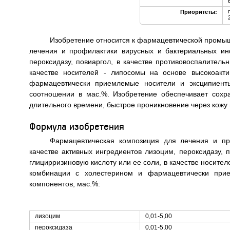
Приоритеты:
Изобретение относится к фармацевтической промы
лечения и профилактики вирусных и бактериальных ин
пероксидазу, повиаргол, в качестве противовоспалитель
качестве носителей - липосомы на основе высокоакт
фармацевтически приемлемые носители и эксципиент
соотношении в мас.%. Изобретение обеспечивает сохр
длительного времени, быстрое проникновение через кожу и
Формула изобретения
Фармацевтическая композиция для лечения и пр
качестве активных ингредиентов лизоцим, пероксидазу, 
глицирризиновую кислоту или ее соли, в качестве носите
комбинации с холестерином и фармацевтически при
компонентов, мас.%:
лизоцим
0,01-5,00
пероксидаза
0,01-5,00