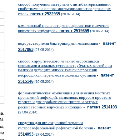
способ получения материала с антибактериальными
свойствами на основе монтмориллонит содержащих
глин
- патент 2522935
(20.07.2014)
комплексный препарат для профилактики и лечения
кишечных инфекций
- патент 2519659
(20.06.2014)
водорастворимая бактерицидная композиция
- патент
2517063
(27.05.2014)
способ хирургического лечения несросшихся
переломов и ложных суставов трубчатых костей при
наличии дефицита мягких тканей в проекции
несросшихся переломов и ложных суставов
- патент
2515146
(10.05.2014)
фармацевтическая композиция для лечения местных
проявлений инфекций, вызванных вирусом простого
герпеса и для профилактики гриппа и острых
респираторных вирусных инфекций
- патент 2514103
(27.04.2014)
а,
N-
средство для инъекционной терапии
х,
гастроэзофагеальной рефлюксной болезни
- патент
ым
2514093
(27.04.2014)
им