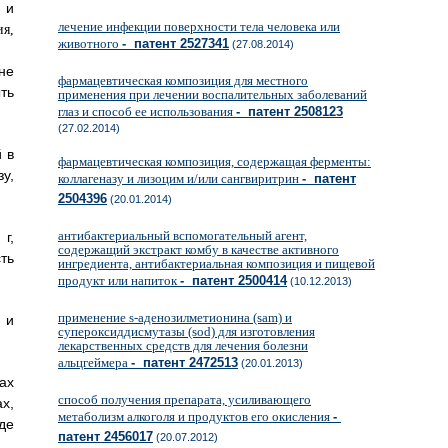
и
лечение инфекции поверхности тела человека или
животного
- патент 2527341
(27.08.2014)
не
фармацевтическая композиция для местного
ть
применения при лечении воспалительных заболеваний
глаз и способ ее использования
- патент 2508123
(27.02.2014)
 в
фармацевтическая композиция, содержащая ферменты:
у,
коллагеназу и лизоцим и/или сангвиритрин
- патент
2504396
(20.01.2014)
антибактериальный вспомогательный агент,
г,
содержащий экстракт комбу в качестве активного
ть
ингредиента, антибактериальная композиция и пищевой
продукт или напиток
- патент 2500414
(10.12.2013)
применение s-аденозилметионина (sam) и
 и
супероксиддисмутазы (sod) для изготовления
лекарственных средств для лечения болезни
альцгеймера
- патент 2472513
(20.01.2013)
ах
способ получения препарата, усиливающего
ах,
метаболизм алкоголя и продуктов его окисления
-
де
патент 2456017
(20.07.2012)