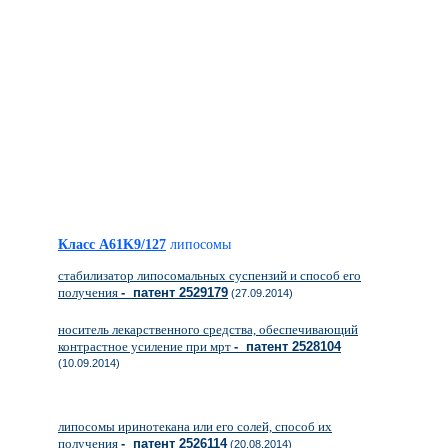
Класс A61K9/127
липосомы
стабилизатор липосомальных суспензий и способ его
получения
- патент 2529179
(27.09.2014)
носитель лекарственного средства, обеспечивающий
контрастное усиление при мрт
- патент 2528104
(10.09.2014)
липосомы иринотекана или его солей, способ их
получения
- патент 2526114
(20.08.2014)