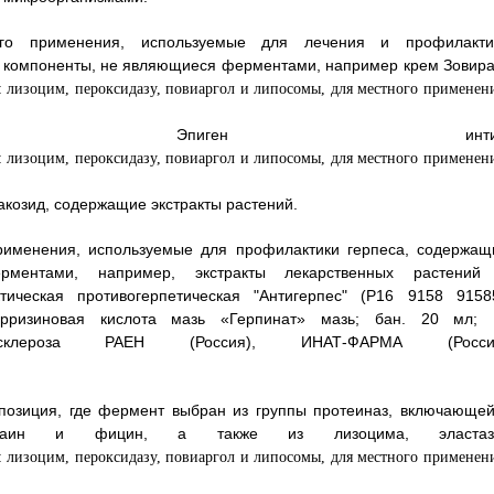
ого применения, используемые для лечения и профилакти
 компоненты, не являющиеся ферментами, например крем Зовира
прей Эпиген инти
акозид, содержащие экстракты растений.
применения, используемые для профилактики герпеса, содержащ
рментами, например, экстракты лекарственных растений
ическая противогерпетическая "Антигерпес" (Р16 9158 9158
ицирризиновая кислота мазь «Герпинат» мазь; бан. 20 мл;
росклероза РАЕН (Россия), ИНАТ-ФАРМА (Росси
позиция, где фермент выбран из группы протеиназ, включающей
папаин и фицин, а также из лизоцима, эластаз