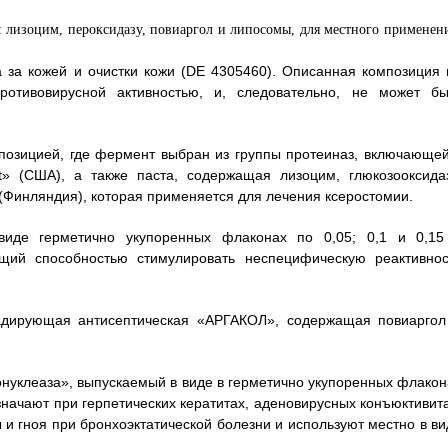
азы 
а за кожей и очистки кожи (DE 4305460). Описанная композиция 
отивовирусной активностью, и, следовательно, не может бы
позицией, где фермент выбран из группы протеиназ, включающей
» (США), а также паста, содержащая лизоцим, глюкозооксидаз
 (Финляндия), которая применяется для лечения ксеростомии.
иде герметично укупоренных флаконах по 0,05; 0,1 и 0,15 
щий способностью стимулировать неспецифическую реактивнос
адирующая антисептическая «АРГАКОЛ», содержащая повиаргол
нуклеаза», выпускаемый в виде в герметично укупоренных флакон
назначают при герпетических кератитах, аденовирусных конъюктивит
и гноя при бронхоэктатической болезни и используют местно в ви
.