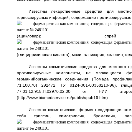
Известны лекарственные средства для местн
герпесвирусных инфекций, содержащие противовирусные
(ацикловир); с
(глицирризиновая кислота); мази: алпизарин, хелепин, фл
Известны косметические средства для местного 
противовирусные компоненты, не являющиеся фе
германийорганические соединения (Помада профилакт
71.100.70) 292472. ТУ 9124-001-00358210-96), гл
77.01.12.915.П.02970.02.00 от НИИ ате
(http://www.biomedservice.ru/publish/pub16.htm).
Известна косметическая фермент-содержащая ком
себя трипсин, химотрипсин, бромелаин, 