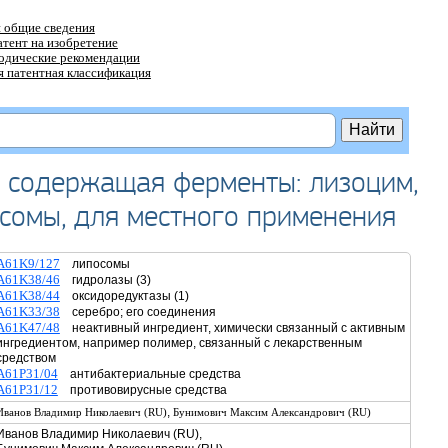
 общие сведения
атент на изобретение
тодические рекомендации
 патентная классификация
 содержащая ферменты: лизоцим,
осомы, для местного применения
A61K9/127
липосомы
A61K38/46
гидролазы (3)
A61K38/44
оксидоредуктазы (1)
A61K33/38
серебро; его соединения
A61K47/48
неактивный ингредиент, химически связанный с активным
ингредиентом, например полимер, связанный с лекарственным
средством
A61P31/04
антибактериальные средства
A61P31/12
противовирусные средства
,
Иванов Владимир Николаевич (RU)
Бунимович Максим Александрович (RU)
Иванов Владимир Николаевич (RU),