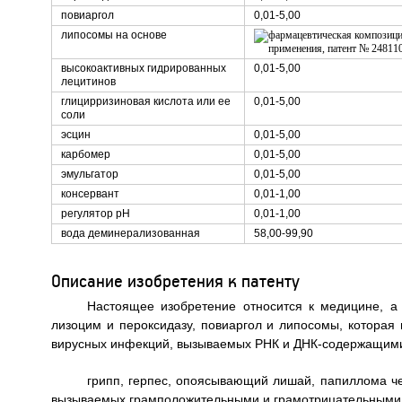
повиаргол
0,01-5,00
липосомы на основе
высокоактивных гидрированных
0,01-5,00
лецитинов
глицирризиновая кислота или ее
0,01-5,00
соли
эсцин
0,01-5,00
карбомер
0,01-5,00
эмульгатор
0,01-5,00
консервант
0,01-1,00
регулятор рН
0,01-1,00
вода деминерализованная
58,00-99,90
Описание изобретения к патенту
Настоящее изобретение относится к медицине, 
лизоцим и пероксидазу, повиаргол и липосомы, которая
вирусных инфекций, вызываемых РНК и ДНК-содержащими 
грипп, герпес, опоясывающий лишай, папиллома че
вызываемых грамположительными и грамотрицательными