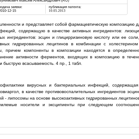
Бунимович Максим Александрович (RU)
подача заявки:
публикация патента:
2010-12-15
10.05.2013
шленности и представляет собой фармацевтическую композицию д
фекций, содержащую в качестве активных ингредиентов: лизоци
ных ингредиентов: эсцин и глицирризиновую кислоту или ее соли,
ивных гидрированных лецитинов в комбинации с холестерином
ы, причем компоненты в композиции находятся в определенн
анение активности ферментов, входящих в композицию в течен
 быструю всасываемость. 4 пр., 1 табл.
офилактики вирусных и бактериальных инфекций, содержащая
повиаргол, в качестве противовоспалительных ингредиентов эсцин
лей - липосомы на основе высокоактивных гидрированных лецитинов
емлемые носители и эксципиенты при следующем соотношен