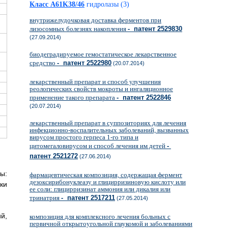
Класс A61K38/46
гидролазы (3)
внутрижелудочковая доставка ферментов при
лизосомных болезнях накопления
- патент 2529830
(27.09.2014)
биодеградируемое гемостатическое лекарственное
средство
- патент 2522980
(20.07.2014)
лекарственный препарат и способ улучшения
реологических свойств мокроты и ингаляционное
применение такого препарата
- патент 2522846
(20.07.2014)
лекарственный препарат в суппозиториях для лечения
инфекционно-воспалительных заболеваний, вызванных
вирусом простого герпеса 1-го типа и
цитомегаловирусом и способ лечения им детей
-
патент 2521272
(27.06.2014)
ы:
фармацевтическая композиция, содержащая фермент
дезоксирибонуклеазу и глицирризиновую кислоту или
ки
ее соли: глицирризинат аммония или дикалия или
тринатрия
- патент 2517211
(27.05.2014)
й,
композиция для комплексного лечения больных с
первичной открытоугольной глаукомой и заболеваниями