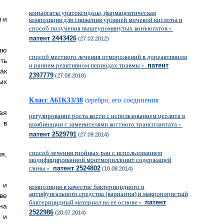
конъюгаты уратоксидазы, фармацевтическая
 и
композиция для снижения уровней мочевой кислоты и
способ получения вышеупомянутых конъюгатов
-
патент 2443426
(27.02.2012)
ию
способ местного лечения отморожений в дореактивном
ть
и раннем реактивном периодах травмы
- патент
ак
2397779
(27.08.2010)
ых
Класс A61K33/38
серебро; его соединения
ая
регулирование роста кости с использованием цеолита в
 в
комбинации с заменителями костного трансплантата
-
патент 2529791
(27.09.2014)
способ лечения гнойных ран с использованием
я,
модифицированной монтмориллонит содержащей
глины
- патент 2524802
(10.08.2014)
 и
композиция в качестве бактерицидного и
антифунгального средства (варианты) и макропористый
ве
бактерицидный материал на ее основе
- патент
на
2522986
(20.07.2014)
 и