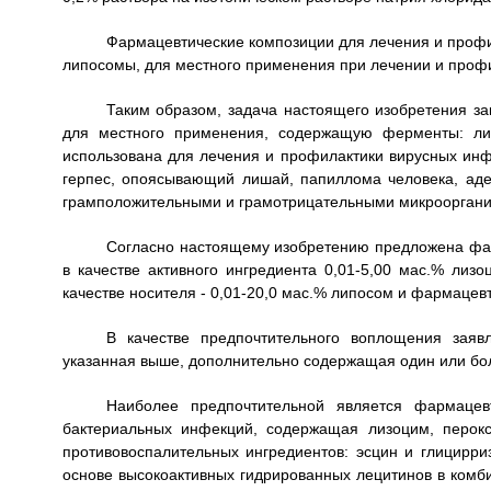
Фармацевтические композиции для лечения и профи
липосомы, для местного применения при лечении и проф
Таким образом, задача настоящего изобретения з
для местного применения, содержащую ферменты: лиз
использована для лечения и профилактики вирусных ин
герпес, опоясывающий лишай, папиллома человека, аде
грамположительными и грамотрицательными микроорган
Согласно настоящему изобретению предложена фа
в качестве активного ингредиента 0,01-5,00 мас.% лизо
качестве носителя - 0,01-20,0 мас.% липосом и фармаце
В качестве предпочтительного воплощения заяв
указанная выше, дополнительно содержащая один или бо
Наиболее предпочтительной является фармацев
бактериальных инфекций, содержащая лизоцим, перокси
противовоспалительных ингредиентов: эсцин и глицирри
основе высокоактивных гидрированных лецитинов в ком