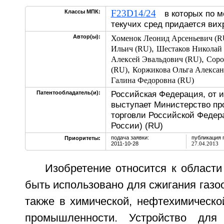
F23D14/24
Классы МПК:
в которых по м
текучих сред придается ви
Автор(ы):
Хоменок Леонид Арсеньевич (R
,
Ильич (RU)
Шестаков Николай 
,
Алексей Эвальдович (RU)
Соро
,
(RU)
Коржикова Ольга Алексан
Галина Федоровна (RU)
Российская Федерация, от 
Патентообладатель(и):
выступает Министерство п
торговли Российской Федер
России) (RU)
подача заявки:
публикация 
Приоритеты:
2011-10-28
27.04.2013
Изобретение относится к области
быть использовано для сжигания газоо
также в химической, нефтехимическо
промышленности. Устройство для