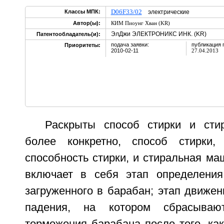
D06F33/02
Классы МПК:
электрические
Автор(ы):
КИМ Пиоунг Хван (KR)
ЭлДжи ЭЛЕКТРОНИКС ИНК. (KR)
Патентообладатель(и):
подача заявки:
публикация 
Приоритеты:
2010-02-11
27.04.2013
Раскрыты способ стирки и сти
более конкретно, способ стирки,
способность стирки, и стиральная ма
включает в себя этап определения
загруженного в барабан; этап движен
падения, на котором сбрасыва