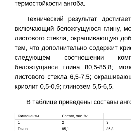
термостойкости ангоба.
Технический результат достигае
включающий беложгущуюся глину, мо
листового стекла, окрашивающую доб
тем, что дополнительно содержит кри
следующем соотношении комп
беложгущаяся глина 80,5-85,8; мо
листового стекла 6,5-7,5; окрашиваюш
криолит 0,5-0,9; глинозем 5,5-6,5.
В таблице приведены составы анг
Компоненты
Состав, мас. %:
1
2
3
Глина
85,1
85,8