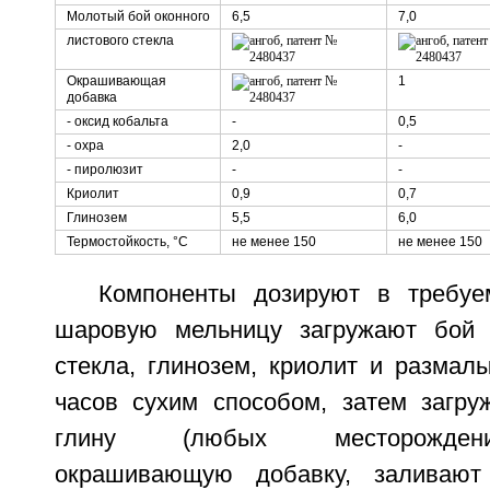
Молотый бой оконного
6,5
7,0
листового стекла
Окрашивающая
1
добавка
- оксид кобальта
-
0,5
- охра
2,0
-
- пиролюзит
-
-
Криолит
0,9
0,7
Глинозем
5,5
6,0
Термостойкость, °С
не менее 150
не менее 150
Компоненты дозируют в требуе
шаровую мельницу загружают бой о
стекла, глинозем, криолит и размал
часов сухим способом, затем загр
глину (любых месторожден
окрашивающую добавку, заливают