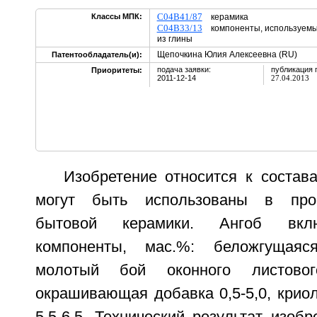
C04B41/87
Классы МПК:
керамика
C04B33/13
компоненты, используемые
из глины
Щепочкина Юлия Алексеевна (RU)
Патентообладатель(и):
подача заявки:
публикация 
Приоритеты:
2011-12-14
27.04.2013
Изобретение относится к состав
могут быть использованы в прои
бытовой керамики. Ангоб вкл
компоненты, мас.%: беложгущаяся
молотый бой оконного листового
окрашивающая добавка 0,5-5,0, криоли