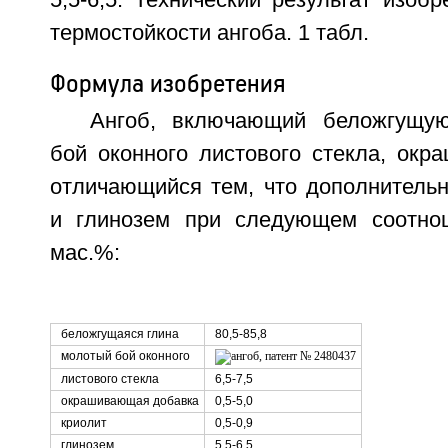
5,5-6,5. Технический результат изоб
термостойкости ангоба. 1 табл.
Формула изобретения
Ангоб, включающий беложгущую
бой оконного листового стекла, окр
отличающийся тем, что дополнительн
и глинозем при следующем соотнош
мас.%:
беложгущаяся глина
80,5-85,8
молотый бой оконного
листового стекла
6,5-7,5
окрашивающая добавка
0,5-5,0
криолит
0,5-0,9
глинозем
5,5-6,5