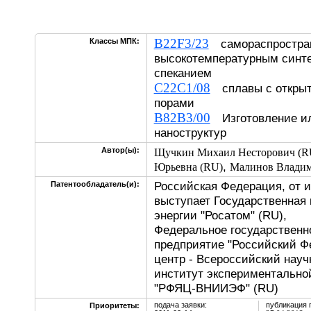
B22F3/23
Классы МПК:
самораспростра
высокотемпературным синт
спеканием
C22C1/08
сплавы с открыт
порами
B82B3/00
Изготовление ил
наноструктур
Автор(ы):
Щучкин Михаил Несторович (R
,
Юрьевна (RU)
Малинов Владим
Российская Федерация, от 
Патентообладатель(и):
выступает Государственная 
энергии "Росатом" (RU),
Федеральное государственн
предприятие "Российский 
центр - Всероссийский нау
институт экспериментально
"РФЯЦ-ВНИИЭФ" (RU)
подача заявки:
публикация 
Приоритеты: