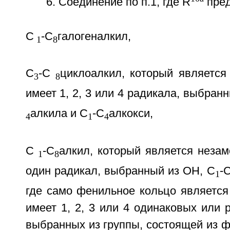
6. Соединение по п.1, где R
пред
С
-С
галогеналкил,
1
8
С
-С
циклоалкил, который являетс
3
8
имеет 1, 2, 3 или 4 радикала, выбранн
алкила и С
-С
алкокси,
4
1
4
С
-С
алкил, который является неза
1
8
один радикал, выбранный из ОН, С
-
1
где само фенильное кольцо являетс
имеет 1, 2, 3 или 4 одинаковых или 
выбранных из группы, состоящей из ф