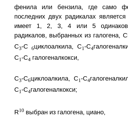
фенила или бензила, где само ф
последних двух радикалах являетс
имеет 1, 2, 3, 4 или 5 одинако
радикалов, выбранных из галогена, 
С
-С
циклоалкила, С
-С
галогеналк
3
6
1
4
С
-С
галогеналкокси,
1
4
С
-С
циклоалкила, С
-С
галогеналки
3
6
1
4
С
-С
галогеналкокси;
1
4
10
R
выбран из галогена, циано,