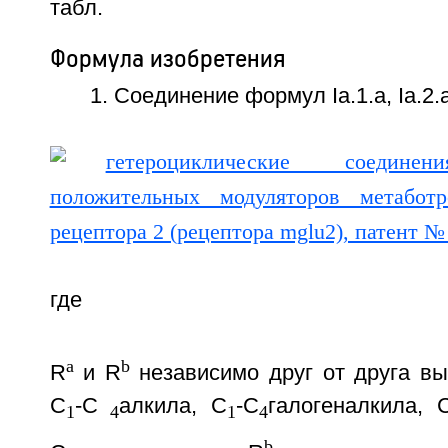
табл.
Формула изобретения
1. Соединение формул Ia.1.a, Ia.2.а,
где
a
b
R
и R
независимо друг от друга вы
С
-С
алкила, С
-С
галогеналкила, 
1
4
1
4
b