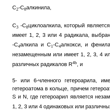
С
-С
алкинила,
2
8
С
-С
циклоалкила, который являетс
3
8
имеет 1, 2, 3 или 4 радикала, выбра
-С
алкила и С
-С
алкокси, и фенила
4
1
4
незамещенным или имеет 1, 2, 3, 4 и
4b
различных радикалов R
, и
5- или 6-членного гетероарила, и
гетероатома в кольце, причем гетеро
S и N, где гетероарил является нез
1, 2, 3 или 4 одинаковых или различн