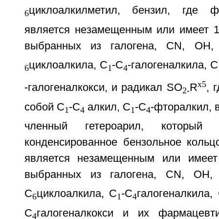
циклоалкилметил, бензил, где ф
6
является незамещенным или имеет 1,
выбранных из галогена, CN, ОН,
циклоалкила, С
-С
-галогеналкила, С
6
1
4
x5
-галогеналкокси, и радикал SO
R
, 
2-
собой С
-С
алкил, С
-С
-фторалкил, в
1
4
1
4
членный гетероарил, который 
конденсированное бензольное кольц
является незамещенным или имеет 
выбранных из галогена, CN, ОН,
С
циклоалкила, С
-С
галогеналкила,
6
1
4
С
галогеналкокси и их фармацевт
4