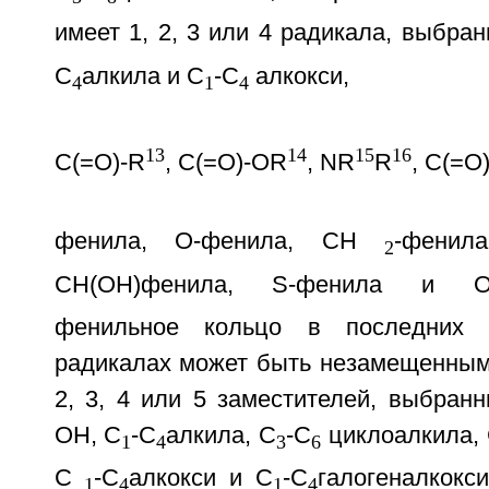
имеет 1, 2, 3 или 4 радикала, выбран
С
алкила и С
-С
алкокси,
4
1
4
13
14
15
16
C(=O)-R
, C(=O)-OR
, NR
R
, C(=O
фенила, О-фенила, СН
-фенил
2
СН(ОН)фенила, S-фенила и O
фенильное кольцо в последних 
радикалах может быть незамещенным 
2, 3, 4 или 5 заместителей, выбранн
ОН, С
-С
алкила, С
-С
циклоалкила,
1
4
3
6
С
-С
алкокси и С
-С
галогеналкокси
1
4
1
4