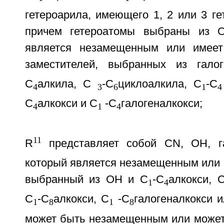
гетероарила, имеющего 1, 2 или 3 ге
причем гетероатомы выбраны из 
является незамещенным или имеет
заместителей, выбранных из гал
С
алкила, С
-С
циклоалкила, С
-С
4
3
6
1
4
С
алкокси и С
-С
галогеналкокси;
4
1
4
11
R
представляет собой CN, ОН, г
который является незамещенным или 
выбранный из ОН и С
-С
алкокси, 
1
4
С
-С
алкокси, С
-С
галогеналкокси 
1
8
1
8
может быть незамещенным или может и