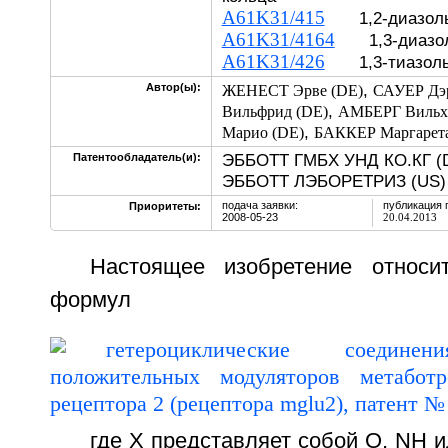
A61K31/415
1,2-диазол
A61K31/4164
1,3-диазо
A61K31/426
1,3-тиазол
,
Автор(ы):
ЖЕНЕСТ Эрве (DE)
САУЕР Дэр
,
Вильфрид (DE)
АМБЕРГ Вильхе
,
Марио (DE)
БАККЕР Маргарета
ЭББОТТ ГМБХ УНД КО.КГ (D
Патентообладатель(и):
ЭББОТТ ЛЭБОРЕТРИЗ (US)
подача заявки:
публикация 
Приоритеты:
2008-05-23
20.04.2013
Настоящее изобретение относи
формул
где X представляет собой О, NH 