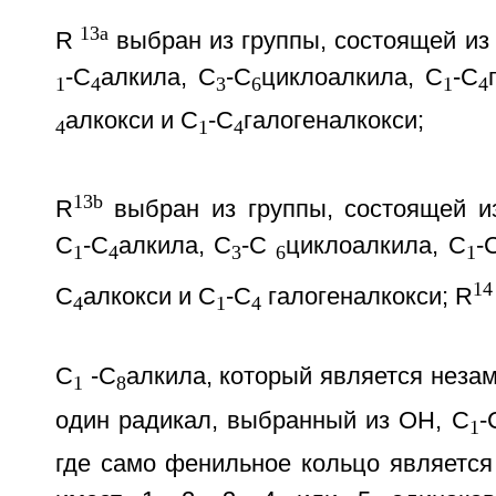
13a
R
выбран из группы, состоящей из 
-С
алкила, С
-С
циклоалкила, С
-С
1
4
3
6
1
4
алкокси и С
-С
галогеналкокси;
4
1
4
13b
R
выбран из группы, состоящей из
С
-С
алкила, С
-С
циклоалкила, С
-
1
4
3
6
1
14
С
алкокси и С
-С
галогеналкокси; R
4
1
4
С
-С
алкила, который является нез
1
8
один радикал, выбранный из ОН, С
-
1
где само фенильное кольцо являетс