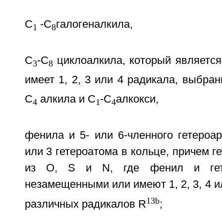
С
-С
галогеналкила,
1
8
С
-С
циклоалкила, который являетс
3
8
имеет 1, 2, 3 или 4 радикала, выбран
С
алкила и С
-С
алкокси,
4
1
4
фенила и 5- или 6-членного гетероа
или 3 гетероатома в кольце, причем 
из О, S и N, где фенил и гет
незамещенными или имеют 1, 2, 3, 4 и
13b
различных радикалов R
;