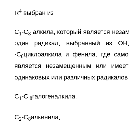
4
R
выбран из
С
-С
алкила, который является неза
1
8
один радикал, выбранный из ОН
-С
циклоалкила и фенила, где сам
8
является незамещенным или имеет
одинаковых или различных радикалов
С
-С
галогеналкила,
1
8
С
-С
алкенила,
2
8