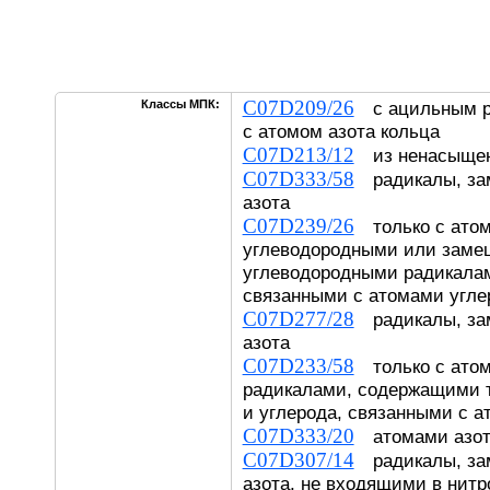
C07D209/26
Классы МПК:
с ацильным р
с атомом азота кольца
C07D213/12
из ненасыщен
C07D333/58
радикалы, за
азота
C07D239/26
только с атом
углеводородными или зам
углеводородными радикалам
связанными с атомами угле
C07D277/28
радикалы, за
азота
C07D233/58
только с атом
радикалами, содержащими 
и углерода, связанными с а
C07D333/20
атомами азот
C07D307/14
радикалы, за
азота, не входящими в нитр