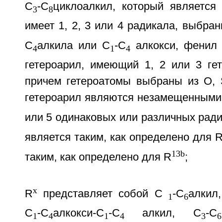
С
-С
циклоалкил, который являетс
3
8
имеет 1, 2, 3 или 4 радикала, выбран
С
алкила или С
-С
алкокси, фенил 
4
1
4
гетероарил, имеющий 1, 2 или 3 гет
причем гетероатомы выбраны из О, 
гетероарил являются незамещенными и
или 5 одинаковых или различных рад
является таким, как определено для 
13b
таким, как определено для R
;
x
R
представляет собой С
-С
алкил
1
6
С
-С
алкокси-С
-С
алкил, С
-С
1
4
1
4
3
6