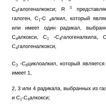
3
С
галогеналкокси; R
представляе
8
галоген, С
-С
алкил, который явл
1
4
или имеет один радикал, выбр
С
алкокси, С
-С
галогеналкила, 
4
1
4
С
галогеналкокси,
4
С
-С
циклоалкил, который являетс
3
8
имеет 1,
2, 3 или 4 радикала, выбранных из га
и С
-С
алкокси;
1
4