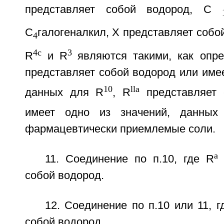
представляет собой водород, С
С
галогеналкил, X представляет собо
4
4c
3
R
и R
являются такими, как опре
представляет собой водород или имее
10
lla
данных для R
, R
представляет 
имеет одно из значений, данны
фармацевтически приемлемые соли.
a
11. Соединение по п.10, где R
собой водород.
12. Соединение по п.10 или 11, г
собой водород.