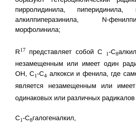
пирролидинила, пиперидинила, 
алкилпиперазинила, N-фенил
морфолинила;
17
R
представляет собой С
-С
алки
1
8
незамещенным или имеет один ради
ОН, С
-С
алкокси и фенила, где сам
1
4
является незамещенным или имеет
одинаковых или различных радикалов
С
-С
галогеналкил,
1
8