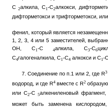
С
алкила, С
-С
алкокси, дифтормет
2
1
2
дифторметокси и трифторметокси, или
фенил, который является незамещенн
1, 2, 3, 4 или 5 заместителей, выбран
ОН, С
-С
алкила, С
-С
цик
1
4
3
6
С
галогеналкила, С
-С
алкокси и С
-
4
1
4
1
3
7. Соединение по п.1 или 2, где R
4
2
водород, и где R
вместе с R
образую
или С
-С
алкениленовый фрагмент,
2
5
может быть заменена кислородом