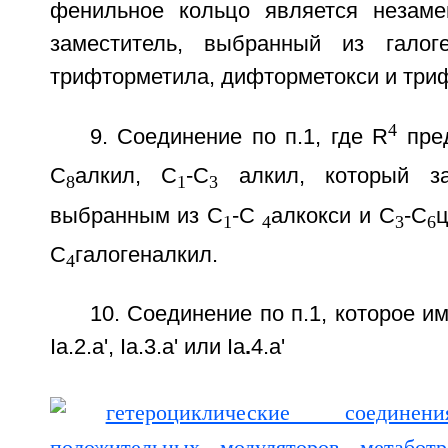
фенильное кольцо является незам
заместитель, выбранный из галоге
трифторметила, дифторметокси и три
4
9. Соединение по п.1, где R
пред
С
алкил, С
-С
алкил, который за
8
1
3
выбранным из С
-С
алкокси и С
-С
ц
1
4
3
6
С
галогеналкил.
4
10. Соединение по п.1, которое им
Ia.2.а', Ia.3.а' или Ia
.
4.а'