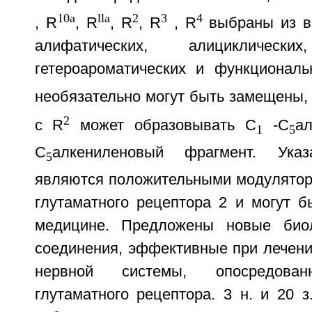
10a
lla
2
3
4
, R
, R
, R
, R
, R
выбраны из в
алифатических, алициклических
гетероароматических и функциональ
необязательно могут быть замещены,
2
с R
может образовывать С
-С
а
1
5
С
алкениленовый фрагмент. Указ
5
являются положительными модулятор
глутаматного рецептора 2 и могут б
медицине. Предложены новые биол
соединения, эффективные при лечени
нервной системы, опосредован
глутаматного рецептора. 3 н. и 20 з.