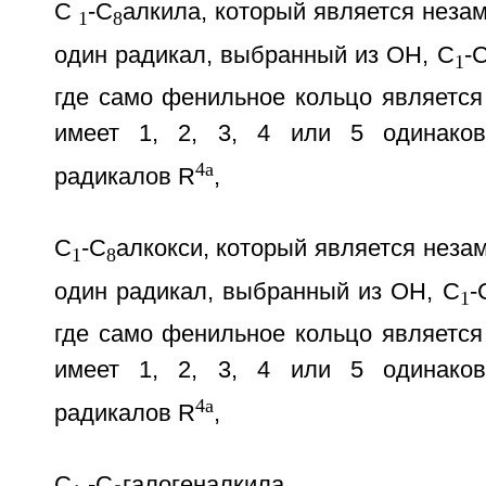
С
-С
алкила, который является нез
1
8
один радикал, выбранный из ОН, С
-
1
где само фенильное кольцо являетс
имеет 1, 2, 3, 4 или 5 одинако
4a
радикалов R
,
С
-С
алкокси, который является нез
1
8
один радикал, выбранный из ОН, С
-
1
где само фенильное кольцо являетс
имеет 1, 2, 3, 4 или 5 одинако
4a
радикалов R
,
С
-С
галогеналкила,