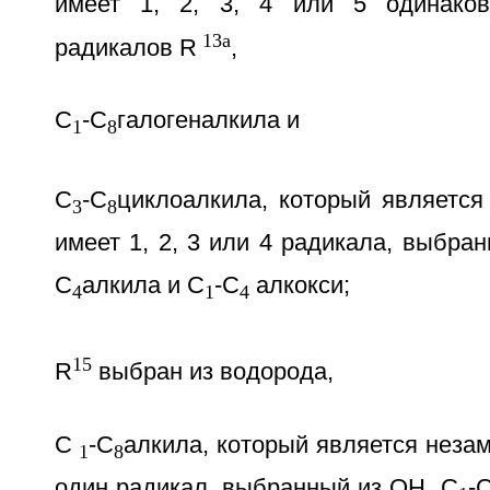
имеет 1, 2, 3, 4 или 5 одинако
13a
радикалов R
,
С
-С
галогеналкила и
1
8
С
-С
циклоалкила, который являетс
3
8
имеет 1, 2, 3 или 4 радикала, выбран
С
алкила и С
-С
алкокси;
4
1
4
15
R
выбран из водорода,
С
-С
алкила, который является нез
1
8
один радикал, выбранный из ОН, С
-