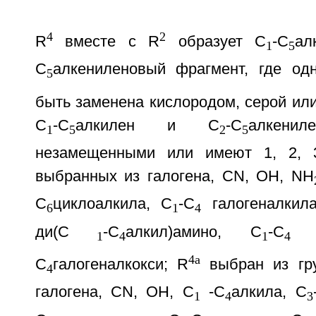
4
2
R
вместе с R
образует С
-С
ал
1
5
С
алкениленовый фрагмент, где од
5
быть заменена кислородом, серой ил
С
-С
алкилен и С
-С
алкени
1
5
2
5
незамещенными или имеют 1, 2, 
выбранных из галогена, CN, ОН, NH
С
циклоалкила, С
-С
галогеналкил
6
1
4
ди(С
-С
алкил)амино, С
-С
а
1
4
1
4
4a
С
галогеналкокси; R
выбран из гру
4
галогена, CN, ОН, С
-С
алкила, С
1
4
3