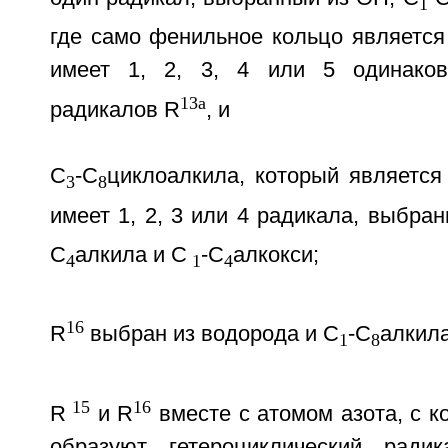
1
где само фенильное кольцо являетс
имеет 1, 2, 3, 4 или 5 одинако
13a
радикалов R
, и
С
-С
циклоалкила, который являетс
3
8
имеет 1, 2, 3 или 4 радикала, выбран
С
алкила и С
-С
алкокси;
4
1
4
16
R
выбран из водорода и С
-С
алкил
1
8
15
16
R
и R
вместе с атомом азота, с к
образуют гетероциклический ради