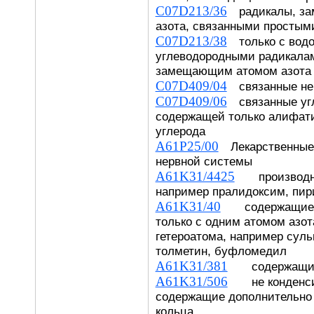
C07D213/36
радикалы, за
азота, связанными простым
C07D213/38
только с водо
углеводородными радикалам
замещающим атомом азота
C07D409/04
связанные не
C07D409/06
связанные угл
содержащей только алифат
углерода
A61P25/00
Лекарственные 
нервной системы
A61K31/4425
производны
например пралидоксим, пир
A61K31/40
содержащие п
только с одним атомом азот
гетероатома, например суль
толметин, буфломедил
A61K31/381
содержащие 
A61K31/506
не конденси
содержащие дополнительно 
кольца