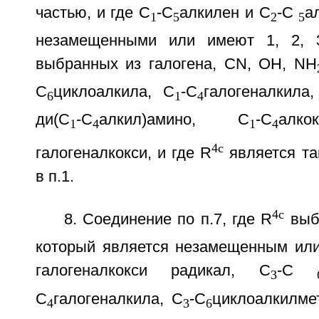
частью, и где С
-С
алкилен и С
-С
а
1
5
2
5
незамещенными или имеют 1, 2, 
выбранных из галогена, CN, ОН, NH
С
циклоалкила, С
-С
галогеналкила
6
1
4
ди(С
-С
алкил)амино, С
-С
ал
1
4
1
4
4c
галогеналкокси, и где R
является та
в п.1.
4c
8. Соединение по п.7, где R
выб
который является незамещенным или
галогеналкокси радикал, С
-С
3
С
галогеналкила, С
-С
циклоалкилме
4
3
6