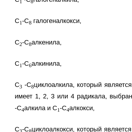
1
8
С
-С
галогеналкокси,
1
8
С
-С
алкенила,
2
8
С
-С
алкинила,
1
6
С
-С
циклоалкила, который являетс
3
8
имеет 1, 2, 3 или 4 радикала, выбра
-С
алкила и С
-С
алкокси,
4
1
4
С
-С
циклоалкокси, который являетс
3
8