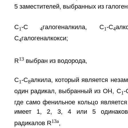
5 заместителей, выбранных из галоген
С
-С
галогеналкила, С
-С
ал
1
4
1
4
С
галогеналкокси;
4
13
R
выбран из водорода,
С
-С
алкила, который является неза
1
8
один радикал, выбранный из ОН, С
-
1
где само фенильное кольцо являетс
имеет 1, 2, 3, 4 или 5 одинако
13a
радикалов R
,