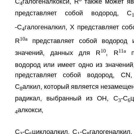
С
галогеналкокси, R
также может яв
4
представляет собой водород, С
-С
галогеналкил, X представляет со
4
10a
R
представляет собой водород 
10
11a
значений, данных для R
, R
водород или имеет одно из значений
представляет собой водород, CN
С
алкил, который является незамеще
8
радикал, выбранный из ОН, С
-С
3
6
алкокси,
4
С
-С
циклоалкил, С
-С
галогеналкил,
3
6
1
8