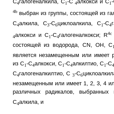
С
галогеналкила, С
-С
алкокси и С
4
1
4
1
4b
выбран из группы, состоящей из га
С
алкила, С
-С
циклоалкила, С
-С
4
3
6
1
4
4c
алкокси и С
-С
галогеналкокси; R
4
1
4
состоящей из водорода, CN, ОН, С
является незамещенным или имеет 
из С
-С
алкокси, С
-С
алкилтио, С
-С
1
4
1
4
1
С
галогеналкилтио, С
-С
циклоалкил
4
3
6
незамещенным или имеет 1, 2, 3, 4 и
различных радикалов, выбранных
С
алкила, и
4