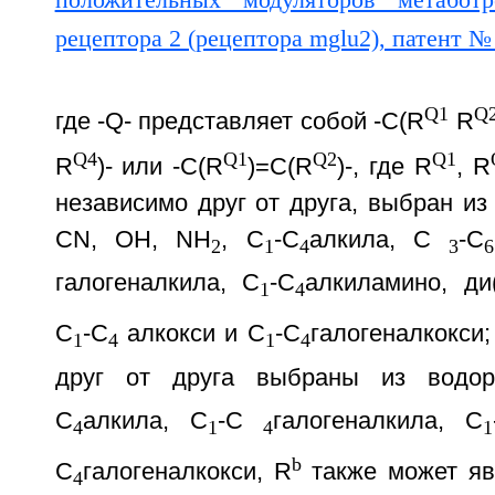
Q1
Q
где -Q- представляет собой -C(R
R
Q4
Q1
Q2
Q1
R
)- или -C(R
)=C(R
)-, где R
, R
независимо друг от друга, выбран из 
CN, ОН, NH
, С
-С
алкила, С
-С
2
1
4
3
6
галогеналкила, С
-С
алкиламино, ди
1
4
С
-С
алкокси и С
-С
галогеналкокси;
1
4
1
4
друг от друга выбраны из водор
С
алкила, С
-С
галогеналкила, С
4
1
4
1
b
С
галогеналкокси, R
также может яв
4