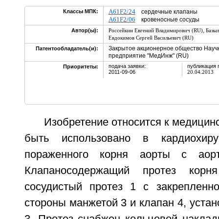
A61F2/24
Классы МПК:
сердечные клапаны
A61F2/06
кровеносные сосуды
,
Автор(ы):
Россейкин Евгений Владимирович (RU)
Базыл
Евдокимов Сергей Васильевич (RU)
Закрытое акционерное общество Науч
Патентообладатель(и):
предприятие "МедИнж" (RU)
подача заявки:
публикация 
Приоритеты:
2011-09-06
20.04.2013
Изобретение относится к медицинс
быть использовано в кардиохир
пораженного корня аорты с аорт
Клапаносодержащий протез корн
сосудистый протез 1 с закрепленн
стороны манжетой 3 и клапан 4, уста