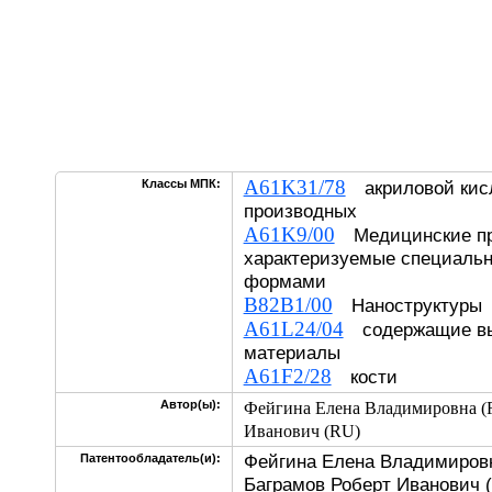
A61K31/78
Классы МПК:
акриловой кисл
производных
A61K9/00
Медицинские пр
характеризуемые специаль
формами
B82B1/00
Наноструктуры
A61L24/04
содержащие вы
материалы
A61F2/28
кости
Автор(ы):
Фейгина Елена Владимировна (
Иванович (RU)
Фейгина Елена Владимировн
Патентообладатель(и):
Баграмов Роберт Иванович 