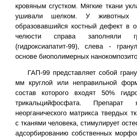
кровяным сгустком. Мягкие ткани ук
ушивали шелком. У животных п
образовавшийся костный дефект в о
челюсти справа заполняли г
(гидроксиапатит-99), слева - гран
основе биополимерных нанокомпозито
ГАП-99 представляет собой гран
мм круглой или неправильной форм
состав которого входят 50% гидр
трикальцийфосфата. Препарат 
неорганического матрикса твердых т
с тканями человека, стимулирует осте
адсорбированию собственных морфог