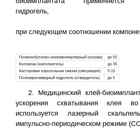
биоимплантата применяется п
гидрогель,
при следующем соотношении компонен
Полиизобутилен низкомолекулярный (основа)
до 55
Коллапан (наполнитель)
до 35
Касторовая аэрозольная смазка (связующее)
5-15
Полиакриламидный гидрогель (отвердитель)
до 5
2. Медицинский клей-биоимплант
ускорения схватывания клея в
используется лазерный скальпе
импульсно-периодическом режиме (C