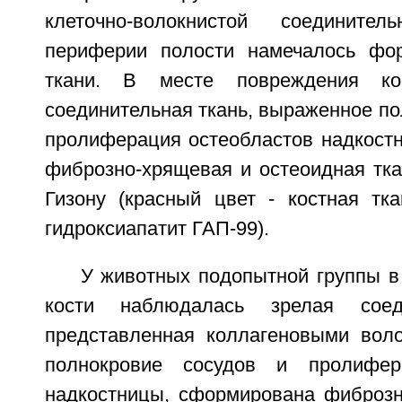
клеточно-волокнистой соедините
периферии полости намечалось фор
ткани. В месте повреждения ко
соединительная ткань, выраженное по
пролиферация остеобластов надкост
фиброзно-хрящевая и остеоидная тка
Гизону (красный цвет - костная тка
гидроксиапатит ГАП-99).
У животных подопытной группы в
кости наблюдалась зрелая соеди
представленная коллагеновыми вол
полнокровие сосудов и пролифер
надкостницы, сформирована фиброзн