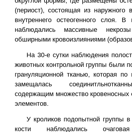
округлой формы, где размещены осте
(периост), состоящая из наружного 
внутреннего остеогенного слоя. В
наблюдались массивные некроз
обширными кровоизлияниями (образо
На 30-е сутки наблюдения полос
животных контрольной группы были п
грануляционной тканью, которая по
замещалась соединитльнотканн
содержащим множество кровеносных с
элементов.
У кроликов подопытной группы в
кости наблюдались очаговая